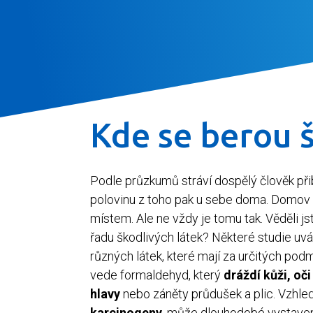
Kde se berou š
Podle průzkumů stráví dospělý člověk přib
polovinu z toho pak u sebe doma. Domov
místem. Ale ne vždy je tomu tak. Věděli j
řadu škodlivých látek? Některé studie uvá
různých látek, které mají za určitých pod
vede formaldehyd, který
dráždí kůži, oči
hlavy
nebo záněty průdušek a plic. Vzhl
karcinogeny
, může dlouhodobé vystavení