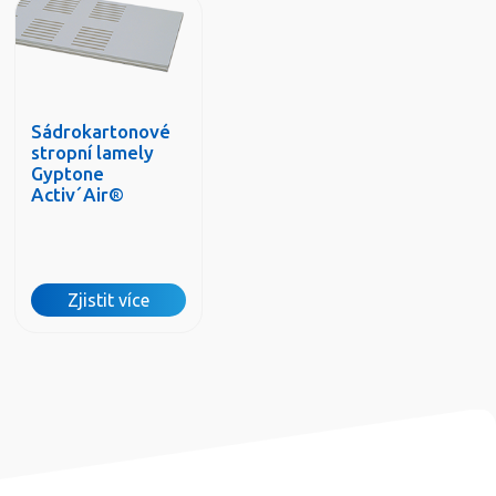
Sádrokartonové
stropní lamely
Gyptone
Activ´Air®
Zjistit více