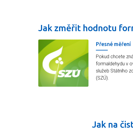
Jak změřit hodnotu fo
Přesné měření
Pokud chcete zná
formaldehydu v ovz
služeb Státního z
(SZÚ).
Jak na čis