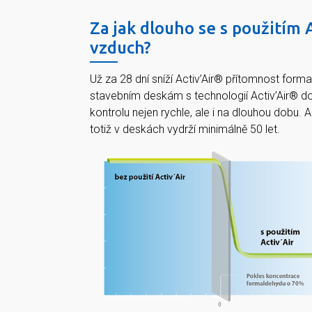
Za jak dlouho se s použitím A
vzduch?
Už za 28 dní sníží Activ’Air® přítomnost form
stavebním deskám s technologií Activ’Air® 
kontrolu nejen rychle, ale i na dlouhou dobu. A
totiž v deskách vydrží minimálně 50 let.