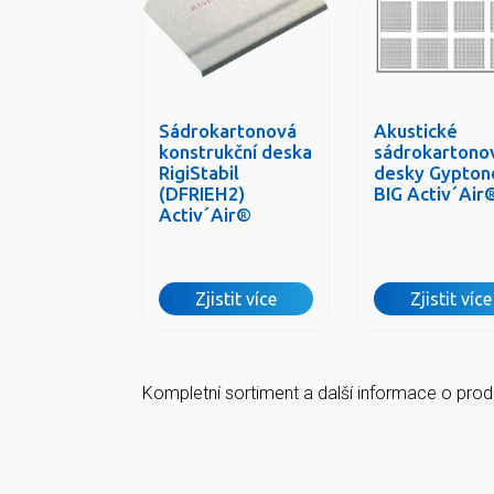
Sádrokartonová
Akustické
konstrukční deska
sádrokartono
RigiStabil
desky Gypton
(DFRIEH2)
BIG Activ´Air
Activ´Air®
Zjistit více
Zjistit více
Kompletní sortiment a další informace o prod