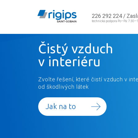
226 292 224
/
Zasl
technická podpora Po—Pá: 7:30—
Čistý vzduch
v interiéru
Zvolte řešení, které čistí vzduch v int
od škodlivých látek
Jak na to