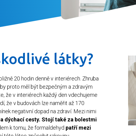
kodlivé látky?
ližně 20 hodin denně v interiérech. Zhruba
 by proto měl být bezpečným a zdravým
ste, že v interiérech každý den vdechujeme
dí, že v budovách lze naměřit až 170
mínek negativní dopad na zdraví. Mezi nimi
 a dýchací cesty. Stojí také za bolestmi
edem k tomu, že formaldehyd
patří mezi
 této látce způsobit rakovinu.