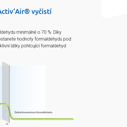
ctiv’Air® vyčistí
aldehydu minimálně o 70 %. Díky
dostanete hodnoty formaldehydu pod
ktivní látky pohlcující formaldehyd