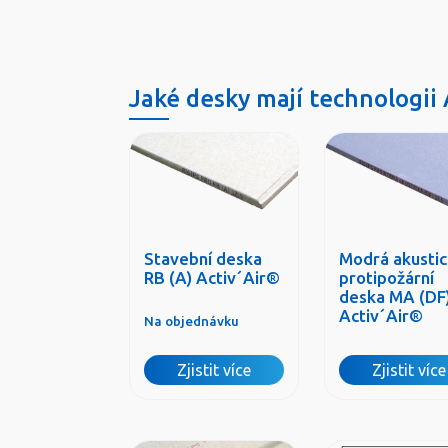
Jaké desky mají technologii 
Stavební deska
Modrá akustic
RB (A) Activ´Air®
protipožární
deska MA (DF
Activ´Air®
Na objednávku
Zjistit více
Zjistit více