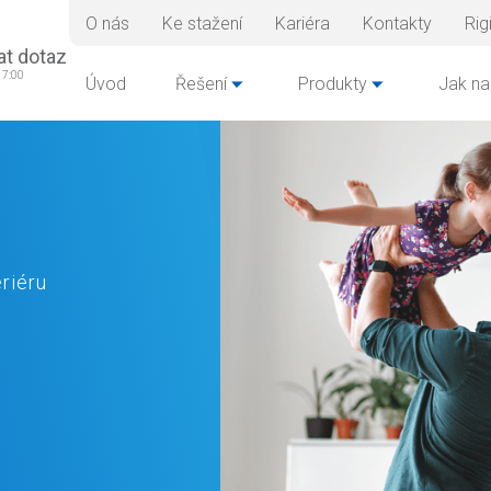
O nás
Ke stažení
Kariéra
Kontakty
Rig
at dotaz
17:00
Úvod
Řešení
Produkty
Jak na
eriéru