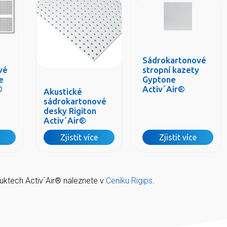
Sádrokartonové
vé
stropní kazety
e
Gyptone
®
Activ´Air®
Akustické
sádrokartonové
desky Rigiton
Activ´Air®
Zjistit více
Zjistit více
uktech Activ´Air® naleznete v
Ceníku Rigips
.