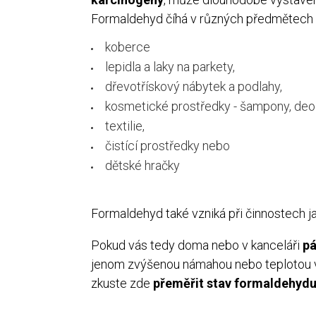
Formaldehyd číhá v různých předmětech a 
koberce
lepidla a laky na parkety,
dřevotřískový nábytek a podlahy,
kosmetické prostředky - šampony, deodo
textilie,
čistící prostředky nebo
dětské hračky
Formaldehyd také vzniká při činnostech j
Pokud vás tedy doma nebo v kanceláři
pá
jenom zvýšenou námahou nebo teplotou v
zkuste zde
přeměřit stav formaldehyd