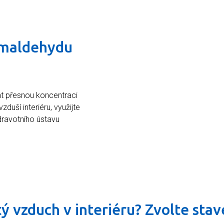
rmaldehydu
t přesnou koncentraci
duší interiéru, využijte
dravotního ústavu
tý vzduch v interiéru? Zvolte sta