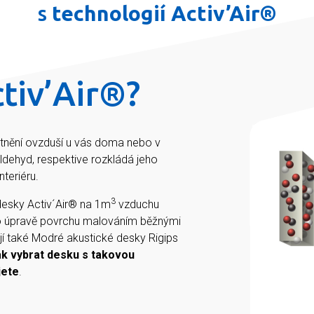
s
technologií Activ’Air®
tiv’Air®?
litnění ovzduší u vás doma nebo v
aldehyd, respektive rozkládá jeho
teriéru.
3
esky Activ´Air® na 1m
vzduchu
i po úpravě povrchu malováním běžnými
í také Modré akustické desky Rigips
ak vybrat desku s takovou
jete
.