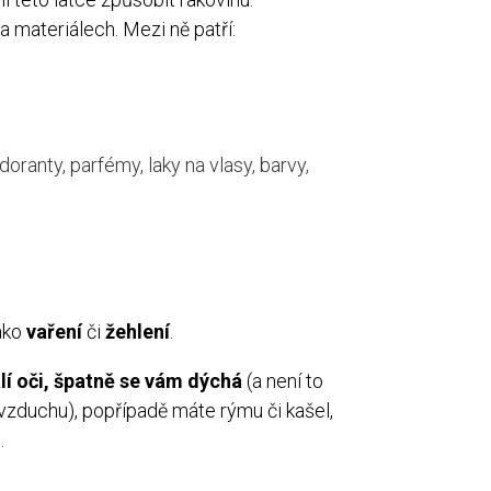
materiálech. Mezi ně patří:
ranty, parfémy, laky na vlasy, barvy,
ako
vaření
či
žehlení
.
lí oči, špatně se vám dýchá
(a není to
zduchu), popřípadě máte rýmu či kašel,
u
.