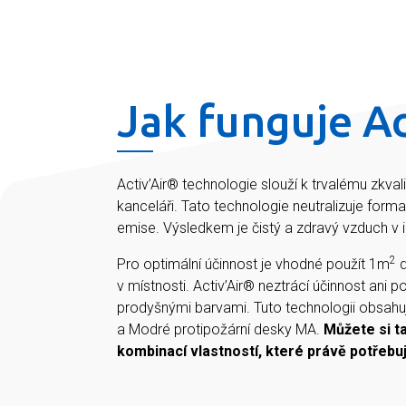
Jak funguje Ac
Activ’Air® technologie slouží k trvalému zkva
kanceláři. Tato technologie neutralizuje form
emise. Výsledkem je čistý a zdravý vzduch v in
2
Pro optimální účinnost je vhodné použít 1m
d
v místnosti. Activ’Air® neztrácí účinnost an
prodyšnými barvami. Tuto technologii obsahuj
a Modré protipožární desky MA.
Můžete si t
kombinací vlastností, které právě potřebu