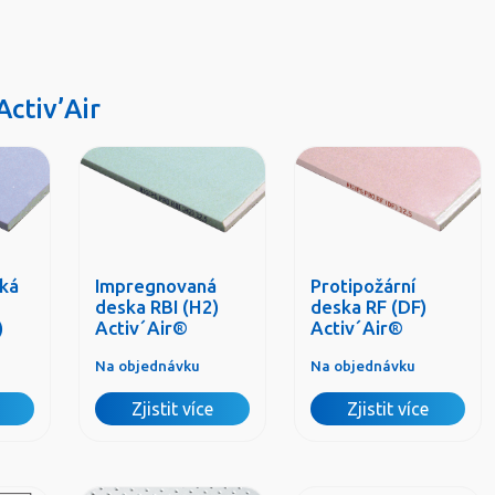
Activ’Air
ká
Impregnovaná
Protipožární
deska RBI (H2)
deska RF (DF)
)
Activ´Air®
Activ´Air®
Na objednávku
Na objednávku
Zjistit více
Zjistit více