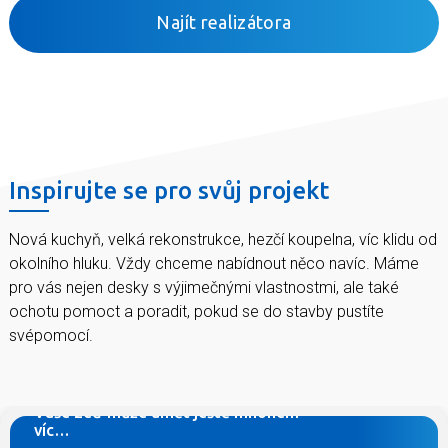
Najít realizátora
Inspirujte se pro svůj projekt
Nová kuchyň, velká rekonstrukce, hezčí koupelna, víc klidu od
okolního hluku. Vždy chceme nabídnout něco navíc. Máme
pro vás nejen desky s výjimečnými vlastnostmi, ale také
ochotu pomoct a poradit, pokud se do stavby pustíte
svépomocí.
Máte dost hluku od sousedů, chcete mít doma
zdravější vzduch, potřebujete zeď co unese poličku s
vaší sbírkou románů?
Vaše zeď může umět ještě mnohem
víc…