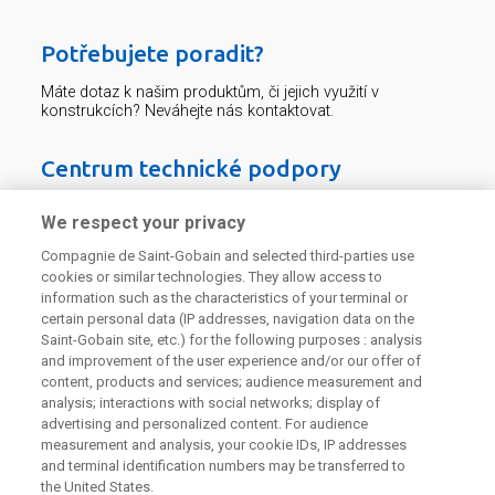
Potřebujete poradit?
Máte dotaz k našim produktům, či jejich využití v
konstrukcích? Neváhejte nás kontaktovat.
Centrum technické podpory
We respect your privacy
226 292 224
Zaslat dotaz
Compagnie de Saint-Gobain and selected third-parties use
cookies or similar technologies. They allow access to
information such as the characteristics of your terminal or
certain personal data (IP addresses, navigation data on the
Saint-Gobain site, etc.) for the following purposes : analysis
and improvement of the user experience and/or our offer of
Odebírejte náš newsletter
content, products and services; audience measurement and
analysis; interactions with social networks; display of
advertising and personalized content. For audience
measurement and analysis, your cookie IDs, IP addresses
and terminal identification numbers may be transferred to
Užitečné odkazy
the United States.