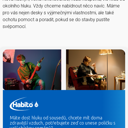
okolního hluku. Vždy chceme nabídnout něco navíc. Máme
pro vás nejen desky s výjimečnými vlastnostmi, ale také
ochotu pomoct a poradit, pokud se do stavby pustíte
svépomocí.
Máte dost hluku od sousedů, chcete mít doma
zdravější vzduch, potřebujete zeď co unese poličku s