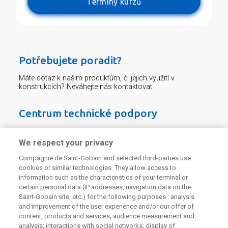
Termíny kurzů
Potřebujete poradit?
Máte dotaz k našim produktům, či jejich využití v
konstrukcích? Neváhejte nás kontaktovat.
Centrum technické podpory
226 292 224
Zaslat dotaz
We respect your privacy
Compagnie de Saint-Gobain and selected third-parties use
cookies or similar technologies. They allow access to
information such as the characteristics of your terminal or
certain personal data (IP addresses, navigation data on the
Saint-Gobain site, etc.) for the following purposes : analysis
and improvement of the user experience and/or our offer of
Odebírejte náš newsletter
content, products and services; audience measurement and
analysis; interactions with social networks; display of