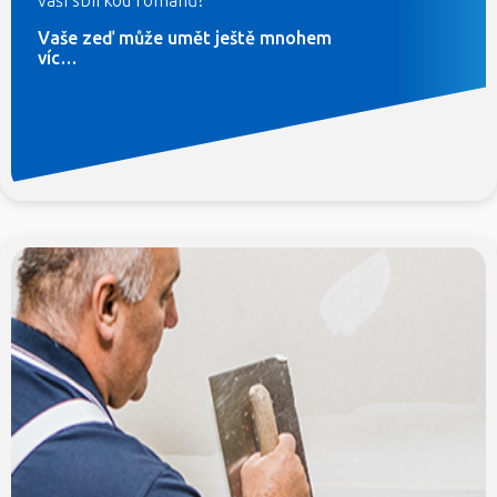
vaší sbírkou románů?
Vaše zeď může umět ještě mnohem
víc…