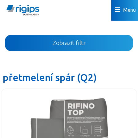
Menu
Zobrazit filtr
přetmelení spár (Q2)