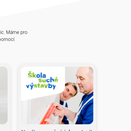
víc. Máme pro
épomocí.