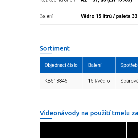
Balení
Vědro 15 litrů / paleta 3
Sortiment
Objednací číslo
Balení
Spotřeb
KB518845
15 l/vědro
Spárová
Videonávody na použití tmelu z