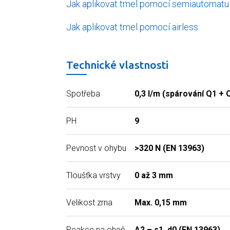
Jak aplikovat tmel pomocí semiautomatu
Jak aplikovat tmel pomocí airless
Technické vlastnosti
Spotřeba
0,3 l/m (spárování Q1 + 
PH
9
Pevnost v ohybu
>320 N (EN 13963)
Tloušťka vrstvy
0 až 3 mm
Velikost zrna
Max. 0,15 mm
Reakce na oheň
A2 – s1, d0 (EN 13963)