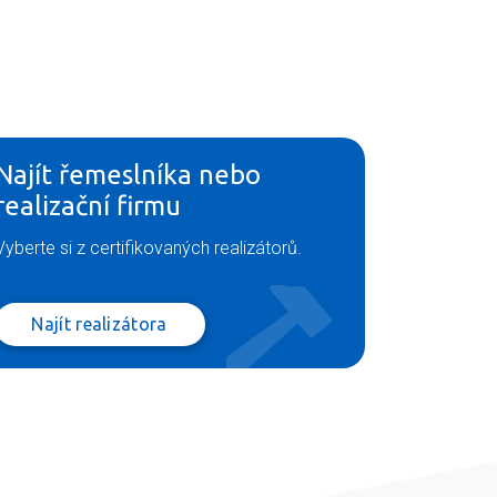
Najít řemeslníka nebo
realizační firmu
Vyberte si z certifikovaných realizátorů.
Najít realizátora