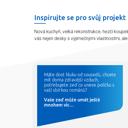
Inspirujte se pro svůj projekt
Nová kuchyň, velká rekonstrukce, hezčí koupel
vás nejen desky s výjimečnými vlastnostmi, al
Máte dost hluku od sousedů, chcete
mít doma zdravější vzduch,
potřebujete zeď co unese poličku s
vaší sbírkou románů?
Vaše zeď může umět ještě
mnohem víc…