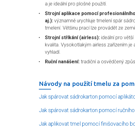
a je ideální pro plošné použití.
Strojní aplikace pomocí profesionálníh
aj.):
významně urychluje tmelení spár sádro
tmelení. Většinu prací lze provádět ze zem
Strojní stříkání (airless):
ideální pro větší
kvalita. Vysokotlakým airless zařízením je
vyhladí.
Ruční nanášení:
tradiční a osvědčený způs
Návody na použití tmelu za pom
Jak spárovat sádrokarton pomocí aplikát
Jak spárovat sádrokarton pomocí ručního 
Jak aplikovat tmel pomocí finišovacího b