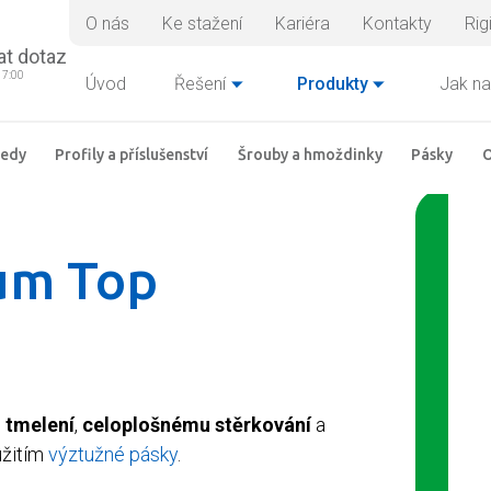
O nás
Ke stažení
Kariéra
Kontakty
Rig
at dotaz
17:00
Úvod
Řešení
Produkty
Jak na
ledy
Profily a příslušenství
Šrouby a hmoždinky
Pásky
O
um Top
 tmelení
,
celoplošnému stěrkování
a
užitím
výztužné pásky
.