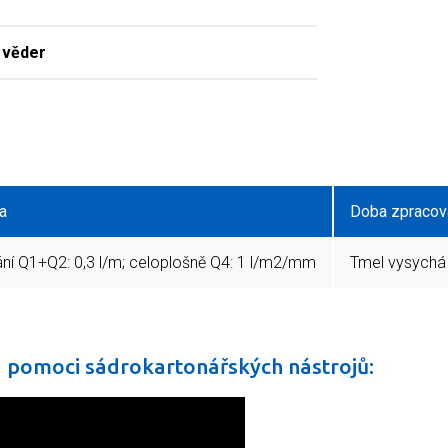
3 věder
a
Doba zpracova
ní Q1+Q2: 0,3 l/m; celoplošně Q4: 1 l/m2/mm
Tmel vysychá 
a pomoci sádrokartonářských nástrojů: