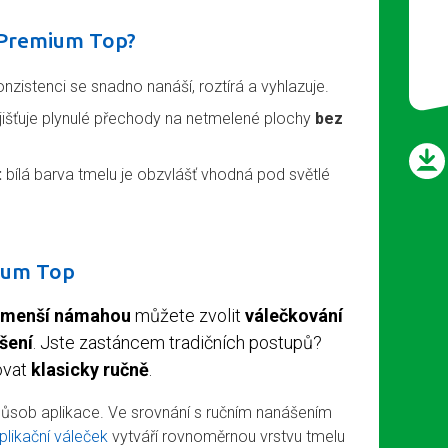
 Premium Top?
zistenci se snadno nanáší, roztírá a vyhlazuje.
jišťuje plynulé přechody na netmelené plochy
bez
:
bílá barva tmelu je obzvlášť vhodná pod světlé
ium Top
 s menší námahou
můžete zvolit
válečkování
šení
. Jste zastáncem tradičních postupů?
ovat
klasicky ručně
.
působ aplikace. Ve srovnání s ručním nanášením
plikační váleček
vytváří rovnoměrnou vrstvu tmelu