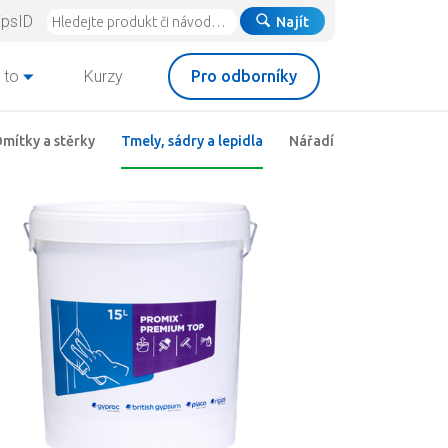
ipsID
Najít
 to
Kurzy
Pro odborníky
mítky a stěrky
Tmely, sádry a lepidla
Nářadí