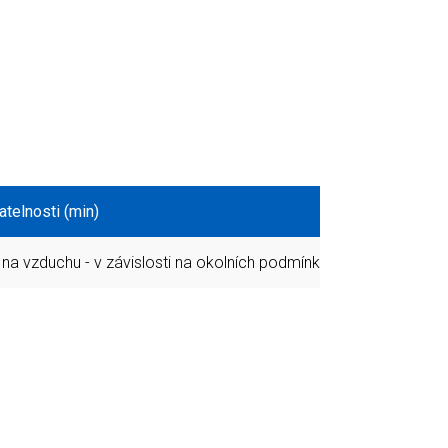
telnosti (min)
Skladovat
na vzduchu - v závislosti na okolních podmínkách
12