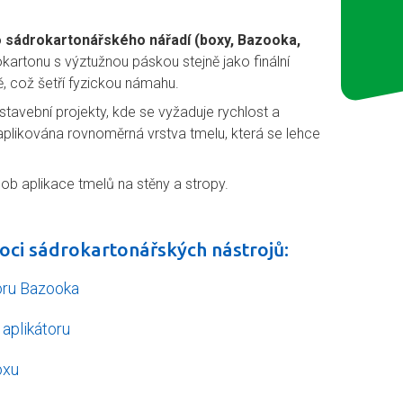
o sádrokartonářského nářadí (boxy, Bazooka,
kartonu s výztužnou páskou stejně jako finální
ě, což šetří fyzickou námahu.
 stavební projekty, kde se vyžaduje rychlost a
 aplikována rovnoměrná vrstva tmelu, která se lehce
ob aplikace tmelů na stěny a stropy.
oci sádrokartonářských nástrojů:
oru Bazooka
aplikátoru
oxu