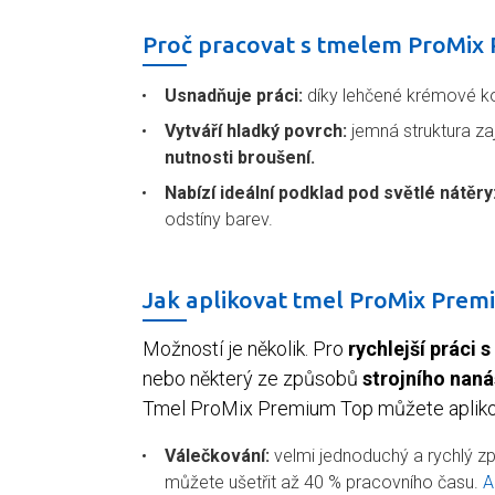
Proč pracovat s tmelem ProMix
Usnadňuje práci:
díky lehčené krémové kon
Vytváří hladký povrch:
jemná struktura za
nutnosti broušení.
Nabízí ideální podklad pod světlé nátěry
odstíny barev.
Jak aplikovat tmel ProMix Prem
Možností je několik. Pro
rychlejší práci
nebo některý ze způsobů
strojního naná
Tmel ProMix Premium Top můžete aplik
Válečkování:
velmi jednoduchý a rychlý z
můžete ušetřit až 40 % pracovního času.
A