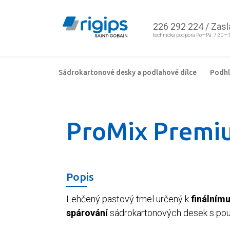
226 292 224
/
Zasl
technická podpora Po—Pá: 7:30—
Sádrokartonové desky a podlahové dílce
Podh
ProMix Premi
Popis
Lehčený pastový tmel určený k
finálnímu
spárování
sádrokartonových desek s po