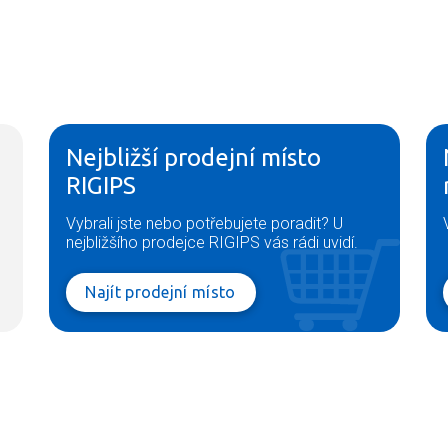
Nejbližší prodejní místo
RIGIPS
Vybrali jste nebo potřebujete poradit? U
nejbližšího prodejce RIGIPS vás rádi uvidí.
Najít prodejní místo