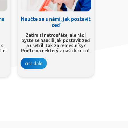
 na
Naučte se s námi, jak postavit
zeď
Zatím si netroufáte, ale rádi
byste se naučili jak postavit zeď
 s
a ušetřili tak za řemeslníky?
Glet
Přiďte na některý z našich kurzů.
číst dále