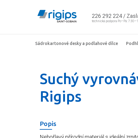
226 292 224
/
Zasl
technická podpora Po—Pá: 7:30—
Sádrokartonové desky a podlahové dílce
Podh
Suchý vyrovná
Rigips
Popis
Nehořlavý přírodní materiál s ideální zrnit