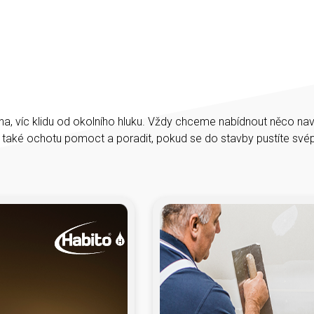
na, víc klidu od okolního hluku. Vždy chceme nabídnout něco na
e také ochotu pomoct a poradit, pokud se do stavby pustíte sv