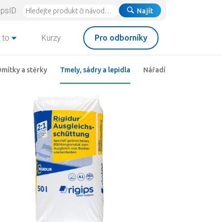
ipsID
Najít
 to
Kurzy
Pro odborníky
mítky a stěrky
Tmely, sádry a lepidla
Nářadí