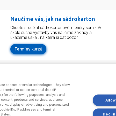
Naučíme vás, jak na sádrokarton
Chcete si udělat sádrokartonové interiéry sami? Ve
škole suché výstavby vás naučíme základy a
ukážeme úskalí, na která si dát pozor.
Termíny kurzů
Odebírejte náš newsletter
Užit
tí v
Právní 
se cookies or similar technologies. They allow
Souhlas
r terminal or certain personal data (IP
Souhlas
c.) for the following purposes : analysis and
marketi
f content, products and services; audience
Allow
works; display of advertising and personalized
cookie IDs, IP addresses and terminal
Declin
 States.