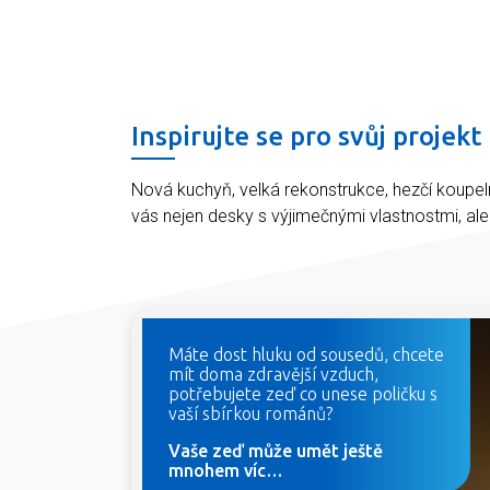
Inspirujte se pro svůj projekt
Nová kuchyň, velká rekonstrukce, hezčí koupel
vás nejen desky s výjimečnými vlastnostmi, al
Máte dost hluku od sousedů, chcete
mít doma zdravější vzduch,
potřebujete zeď co unese poličku s
vaší sbírkou románů?
Vaše zeď může umět ještě
mnohem víc…