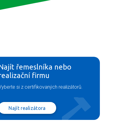
Najít řemeslníka nebo
realizační firmu
Vyberte si z certifikovaných realizátorů.
Najít realizátora