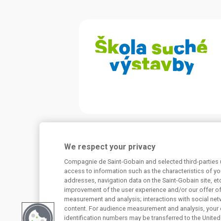
Potřebujete poradit?
We respect your privacy
Máte dotaz k našim produktům, či jejich využi
Compagnie de Saint-Gobain and selected third-parties u
konstrukcích? Neváhejte nás kontaktovat.
access to information such as the characteristics of you
addresses, navigation data on the Saint-Gobain site, et
Centrum technické podpory
improvement of the user experience and/or our offer o
measurement and analysis; interactions with social net
content. For audience measurement and analysis, your 
226 292 224
Zaslat dotaz
identification numbers may be transferred to the United