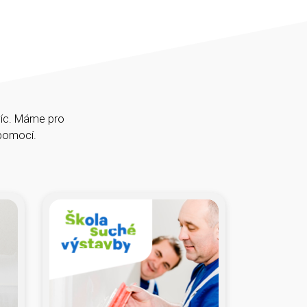
víc. Máme pro
épomocí.