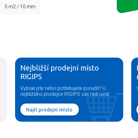
5 m2 / 10 mm
Nejbližší prodejní místo
RIGIPS
Vybrali jste nebo potřebujete poradit? U
nejbližšího prodejce RIGIPS vás rádi uvidí.
Najít prodejní místo