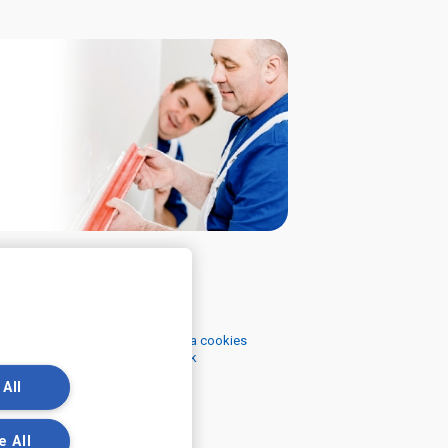
ečné odkazy
Podmínky
 se zpracováním osobních údajů a cookies
 se zpracováním osobních údajů k
ngovým účelům
 All
e All