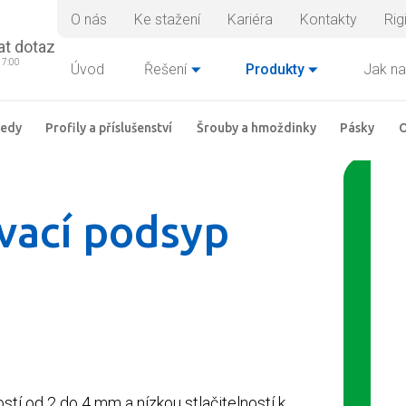
O nás
Ke stažení
Kariéra
Kontakty
Rig
at dotaz
17:00
Úvod
Řešení
Produkty
Jak na
ledy
Profily a příslušenství
Šrouby a hmoždinky
Pásky
O
vací podsyp
ostí od 2 do 4 mm a nízkou stlačitelností k