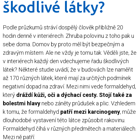
škodlivé látky?
Podle průzkumů stráví dospělý člověk přibližně 20
hodin denně v interiérech. Zhruba polovinu z toho pak u
sebe doma. Domov by proto měl být bezpečným a
zdravým místem. Ale ne vždy je tomu tak. Věděli jste, že
v interiérech každý den vdechujeme řadu škodlivých
látek? Některé studie uvádí, že v budovách lze naměřit
až 170 různých látek, které mají za určitých podmínek
negativní dopad na zdraví. Mezi nimi vede formaldehyd,
který
dráždí kůži, oči a dýchací cesty. Stojí také za
bolestmi hlavy
nebo záněty průdušek a plic. Vzhledem
k tomu, že formaldehyd
patří mezi karcinogeny
, může
dlouhodobé vystavení této látce způsobit rakovinu.
Formaldehyd číhá v různých předmětech a materiálech.
Mezi ně patří: