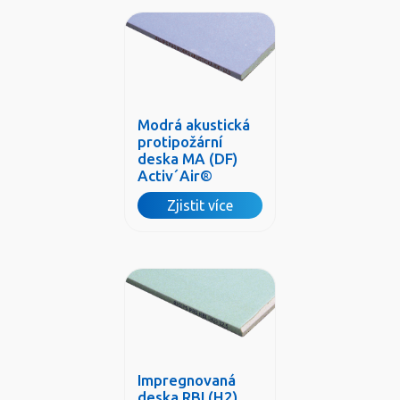
Modrá akustická
protipožární
deska MA (DF)
Activ´Air®
Zjistit více
Impregnovaná
deska RBI (H2)