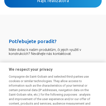
Najít realizátora
Potřebujete poradit?
Máte dotaz k našim produktům, či jejich využití v
konstrukcích? Neváhejte nás kontaktovat.
Centrum technické podpory
We respect your privacy
Compagnie de Saint-Gobain and selected third-parties use
226 292 224
Zaslat dotaz
cookies or similar technologies. They allow access to
information such as the characteristics of your terminal or
certain personal data (IP addresses, navigation data on the
Saint-Gobain site, etc.) for the following purposes : analysis
and improvement of the user experience and/or our offer of
content, products and services; audience measurement and