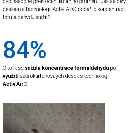
dvojnásobné překročení limitního průměru. Jak se díky
deskám s technologií Activ´Air® podařilo koncentraci
formaldehydu snížit?
84%
O tolik se
snížila koncentrace formaldehydu
po
využití
sádrokartonovaých desek s technologií
Activ’Air®
.