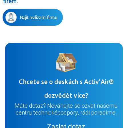
firem
.
Najít realizační firmu
Chcete se o deskách s Activ’Air®
dozvědět více?
Máte dotaz? Neváhejte se ozvat našemu
centru technické
podpory, rádi poradíme.
Zaslat dotaz