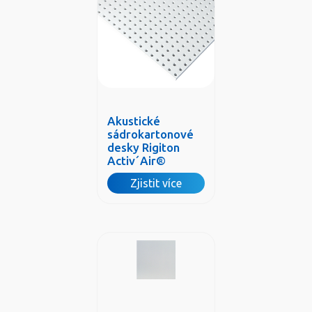
Akustické
sádrokartonové
desky Rigiton
Activ´Air®
Zjistit více