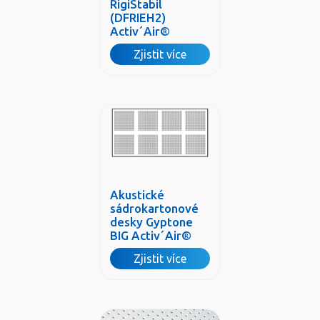
RigiStabil
(DFRIEH2)
Activ´Air®
Zjistit více
Akustické
sádrokartonové
desky Gyptone
BIG Activ´Air®
Zjistit více