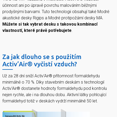
účinnost ani po úpravě povrchu malováním běžnými
prodyšnými barvami. Tuto technologii obsahují také Modré
akustické desky Rigips a Modré protipožární desky MA.
Můžete si tak vybrat desku s takovou kombinací
vlastností, které právě potřebujete
.
Za jak dlouho se s použitím
Activ’Air® vyčistí vzduch?
Už za 28 dní sníží Activ’Air® přítomnost formaldehydu
minimálně o 70 %. Díky stavebním deskám s technologií
Activ’Air® dostanete hodnoty formaldehydu pod kontrolu
nejen rychle, ale i na dlouhou dobu. Aktivní látky pohlcující
formaldehyd totiž v deskách vydrží minimálně 50 let.