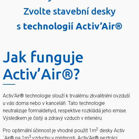
Zvolte stavební desky
s
technologií Activ’Air®
Jak funguje
Activ’Air®?
Activ’Air® technologie slouží k trvalému zkvalitnění ovzduší
u vás doma nebo v kanceláři. Tato technologie
neutralizuje formaldehyd, respektive rozkládá jeho emise.
Výsledkem je čistý a zdravý vzduch v interiéru.
2
Pro optimální účinnost je vhodné použít 1m
desky Activ
3
´Air® na 1m
vzduchu v místnosti. Activ’Air® neztrácí