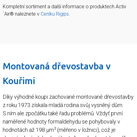
Kompletní sortiment a další informace o produktech Activ
´Air® naleznete v
Ceníku Rigips
.
Montovaná dřevostavba v
Kouřimi
Díky výhodné koupi zachované montované dřevostavby
z roku 1973 získala mladá rodina svůj vysněný dům.
S ním ale zpočátku také řadu problémů. Vždyť první
naměřené hodnoty formaldehydu se pohybovaly v
3
hodnotách až 198 µm
(měřeno v ložnici), což je