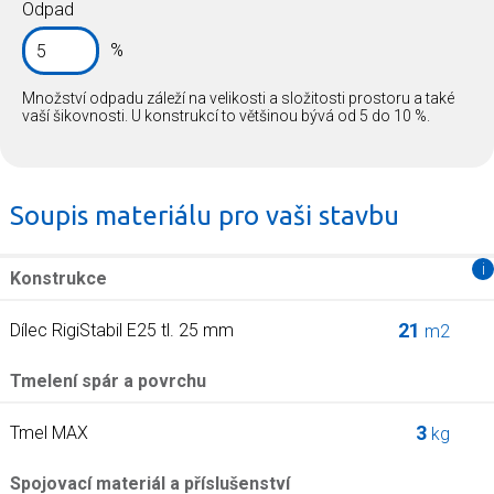
Odpad
%
Množství odpadu záleží na velikosti a složitosti prostoru a také
vaší šikovnosti. U konstrukcí to většinou bývá od 5 do 10 %.
Soupis materiálu pro vaši stavbu
i
Konstrukce
21
Dílec RigiStabil E25 tl. 25 mm
m2
Tmelení spár a povrchu
3
Tmel MAX
kg
Spojovací materiál a příslušenství