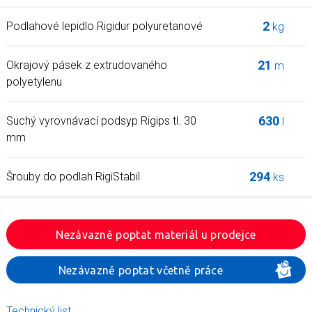
2
Podlahové lepidlo Rigidur polyuretanové
kg
21
Okrajový pásek z extrudovaného
m
polyetylenu
630
Suchý vyrovnávací podsyp Rigips tl. 30
l
mm
294
Šrouby do podlah RigiStabil
ks
Nezávazně poptat materiál u prodejce
Nezávazně poptat včetně práce
Technický list