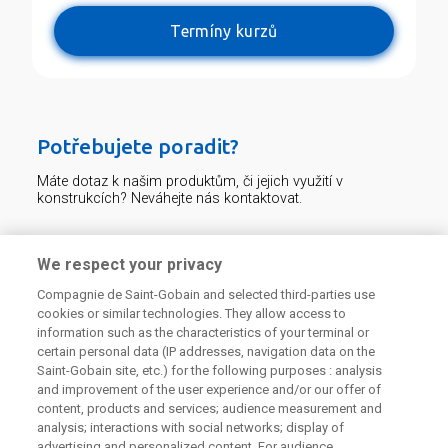
Termíny kurzů
Potřebujete poradit?
Máte dotaz k našim produktům, či jejich využití v
konstrukcích? Neváhejte nás kontaktovat.
Centrum technické podpory
We respect your privacy
Compagnie de Saint-Gobain and selected third-parties use
226 292 224
Zaslat dotaz
cookies or similar technologies. They allow access to
information such as the characteristics of your terminal or
certain personal data (IP addresses, navigation data on the
Saint-Gobain site, etc.) for the following purposes : analysis
and improvement of the user experience and/or our offer of
content, products and services; audience measurement and
analysis; interactions with social networks; display of
Odebírejte náš newsletter
advertising and personalized content. For audience