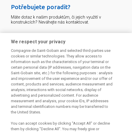
Potřebujete poradit?
Máte dotaz k našim produktům, či jejich využití v
konstrukcích? Neváhejte nás kontaktovat.
Centrum technické podpory
We respect your privacy
Compagnie de Saint-Gobain and selected third-parties use
226 292 224
Zaslat dotaz
cookies or similar technologies. They allow access to
information such as the characteristics of your terminal or
certain personal data (IP addresses, navigation data on the
Saint-Gobain site, etc.) for the following purposes : analysis
and improvement of the user experience and/or our offer of
content, products and services; audience measurement and
analysis; interactions with social networks; display of
Odebírejte náš newsletter
advertising and personalized content. For audience
measurement and analysis, your cookie IDs, IP addresses
and terminal identification numbers may be transferred to
the United States.
Užitečné odkazy
You can accept cookies by clicking "Accept All" or decline
them by clicking "Decline All". You may freely give or
Právní Podmínky