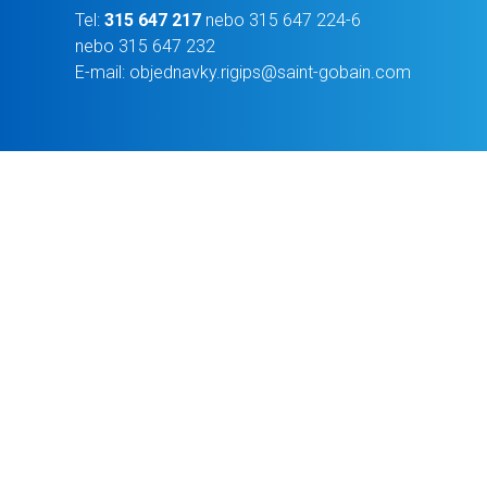
Tel:
315 647 217
nebo
315 647 224-6
nebo
315 647 232
E-mail:
objednavky.rigips@saint-gobain.com