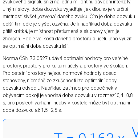
zvukového signálu sníží na jednu miliontinu původní intenzity.
Jinými slovy: doba dozvuku vyjadřuje, jak dlouho je v určité
místnosti slyšet „ozvěna“ daného zvuku. Čím je doba dozvuku
delší, tím déle je slyšet ozvěna. Je-li například doba dozvuku
příliš krátká, je místnost přetlumená a sluchový vjem je
zhoršen. Podle velikosti daného prostoru a účelu jeho využití
se optimální doba dozvuku liší.
Norma ČSN 73 0527 udává optimální hodnoty pro veřejné
prostory, prostory pro kulturní účely a prostory ve školách.
Pro ostatní prostory nejsou normové hodnoty dosud
stanoveny, nicméně ze zkušenosti lze optimální doby
dozvuku odvodit. Například zatímco pro odpočinek v
obývacím pokoji je vhodná doba dozvuku v rozmezí 0,4–0,8
s, pro poslech varhanní hudby v kostele může být optimální
doba dozvuku až 1,5–2,5 s.