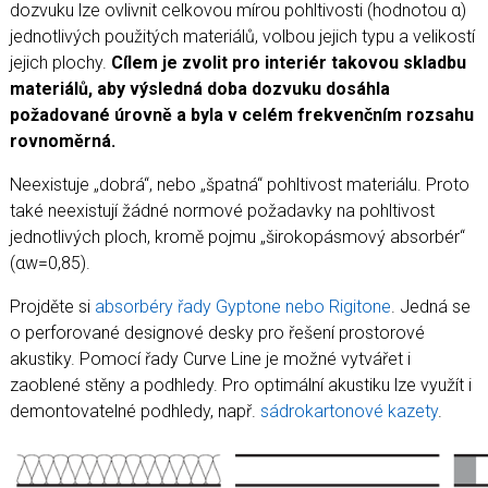
dozvuku lze ovlivnit celkovou mírou pohltivosti (hodnotou α)
jednotlivých použitých materiálů, volbou jejich typu a velikostí
jejich plochy.
Cílem je zvolit pro interiér takovou skladbu
materiálů, aby výsledná doba dozvuku dosáhla
požadované úrovně a byla v celém frekvenčním rozsahu
rovnoměrná.
Neexistuje „dobrá“, nebo „špatná“ pohltivost materiálu. Proto
také neexistují žádné normové požadavky na pohltivost
jednotlivých ploch, kromě pojmu „širokopásmový absorbér“
(αw=0,85).
Projděte si
absorbéry řady Gyptone nebo Rigitone
. Jedná se
o perforované designové desky pro řešení prostorové
akustiky. Pomocí řady Curve Line je možné vytvářet i
zaoblené stěny a podhledy. Pro optimální akustiku lze využít i
demontovatelné podhledy, např.
sádrokartonové kazety
.