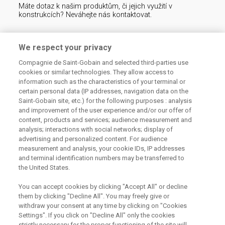
Máte dotaz k našim produktům, či jejich využití v
konstrukcích? Neváhejte nás kontaktovat.
Centrum technické podpory
We respect your privacy
Compagnie de Saint-Gobain and selected third-parties use
226 292 224
Zaslat dotaz
cookies or similar technologies. They allow access to
information such as the characteristics of your terminal or
certain personal data (IP addresses, navigation data on the
Saint-Gobain site, etc.) for the following purposes : analysis
and improvement of the user experience and/or our offer of
content, products and services; audience measurement and
analysis; interactions with social networks; display of
Odebírejte náš newsletter
advertising and personalized content. For audience
measurement and analysis, your cookie IDs, IP addresses
and terminal identification numbers may be transferred to
the United States.
Užitečné odkazy
You can accept cookies by clicking "Accept All" or decline
them by clicking "Decline All". You may freely give or
Právní Podmínky
Souhlas se zpracováním osobních údajů a cookies
withdraw your consent at any time by clicking on "Cookies
Souhlas se zpracováním osobních údajů k marketingovým
Settings". If you click on "Decline All" only the cookies
účelům
strictly necessary for the proper functioning of the site will