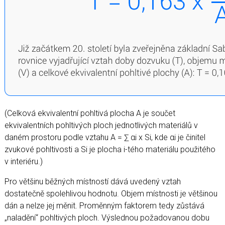
(Celková ekvivalentní pohltivá plocha A je součet
ekvivalentních pohltivých ploch jednotlivých materiálů v
daném prostoru podle vztahu A = ∑ αi x Si, kde αi je činitel
zvukové pohltivosti a Si je plocha i-tého materiálu použitého
v interiéru.)
Pro většinu běžných místností dává uvedený vztah
dostatečně spolehlivou hodnotu. Objem místnosti je většinou
dán a nelze jej měnit. Proměnným faktorem tedy zůstává
„naladění“ pohltivých ploch. Výslednou požadovanou dobu