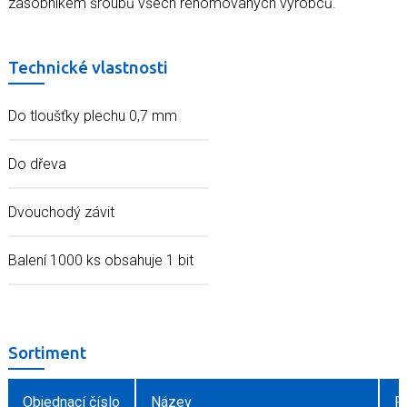
zásobníkem šroubů všech renomovaných výrobců.
Technické vlastnosti
Do tloušťky plechu 0,7 mm
Do dřeva
Dvouchodý závit
Balení 1000 ks obsahuje 1 bit
Sortiment
Objednací číslo
Název
R