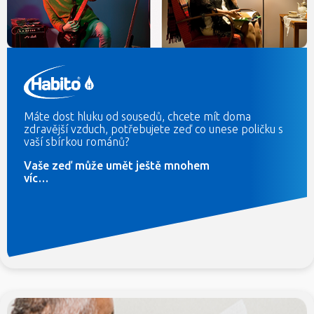
Máte dost hluku od sousedů, chcete mít doma
zdravější vzduch, potřebujete zeď co unese poličku s
vaší sbírkou románů?
Vaše zeď může umět ještě mnohem
víc…