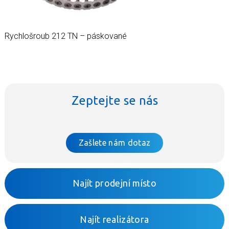
Rychlošroub 212 TN – páskované
Zeptejte se nás
Zašlete nám dotaz
Najít prodejní místo
Najít realizátora