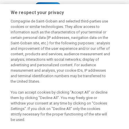
226 292 224
Zaslat dotaz
We respect your privacy
Compagnie de Saint-Gobain and selected third-parties use
cookies or similar technologies. They allow access to
information such as the characteristics of your terminal or
certain personal data (IP addresses, navigation data on the
Saint-Gobain site, etc.) for the following purposes : analysis
Odebírejte náš newsletter
and improvement of the user experience and/or our offer of
content, products and services; audience measurement and
analysis; interactions with social networks; display of
advertising and personalized content. For audience
measurement and analysis, your cookie IDs, IP addresses
Užitečné odkazy
and terminal identification numbers may be transferred to
the United States.
Právní Podmínky
Souhlas se zpracováním osobních údajů a cookies
You can accept cookies by clicking "Accept All" or decline
Souhlas se zpracováním osobních údajů k marketingovým
účelům
them by clicking "Decline All". You may freely give or
withdraw your consent at any time by clicking on "Cookies
Settings". If you click on "Decline All" only the cookies
strictly necessary for the proper functioning of the site will
Saint-Gobain Construction Products
be used.
CZ a.s., IČ:25029673, se sídlem