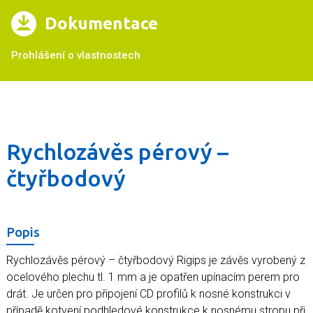
Dokumentace
Prohlášení o vlastnostech
Rychlozávěs pérový –
čtyřbodový
Popis
Rychlozávěs pérový – čtyřbodový Rigips je závěs vyrobený z
ocelového plechu tl. 1 mm a je opatřen upínacím perem pro
drát. Je určen pro připojení CD profilů k nosné konstrukci v
případě kotvení podhledové konstrukce k nosnému stropu při