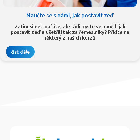
Naučte se s námi, jak postavit zeď
Zatím si netroufáte, ale rádi byste se naučili jak
postavit zeď a ušetřili tak za řemeslníky? Přiďte na
některý z našich kurzů.
číst dále