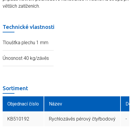
větších zatíženích.
Technické vlastnosti
Tloušťka plechu 1 mm
Únosnost 40 kg/závěs
Sortiment
Objednací číslo
Název
Dé
KB510192
Rychlozávěs pérový čtyřbodový
-