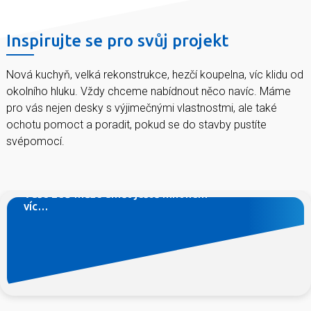
Inspirujte se pro svůj projekt
Nová kuchyň, velká rekonstrukce, hezčí koupelna, víc klidu od
okolního hluku. Vždy chceme nabídnout něco navíc. Máme
pro vás nejen desky s výjimečnými vlastnostmi, ale také
ochotu pomoct a poradit, pokud se do stavby pustíte
svépomocí.
Máte dost hluku od sousedů, chcete mít doma
zdravější vzduch, potřebujete zeď co unese poličku s
vaší sbírkou románů?
Vaše zeď může umět ještě mnohem
víc…