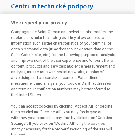
Centrum technické podpory
226 292 224
Zaslat dotaz
We respect your privacy
Compagnie de Saint-Gobain and selected third-parties use
cookies or similar technologies. They allow access to
information such as the characteristics of your terminal or
certain personal data (IP addresses, navigation data on the
Saint-Gobain site, etc.) for the following purposes : analysis
and improvement of the user experience and/or our offer of
Odebírejte náš newsletter
content, products and services; audience measurement and
analysis; interactions with social networks; display of
advertising and personalized content. For audience
measurement and analysis, your cookie IDs, IP addresses
Užitečné odkazy
and terminal identification numbers may be transferred to
the United States.
Právní Podmínky
Souhlas se zpracováním osobních údajů a cookies
You can accept cookies by clicking "Accept All" or decline
Souhlas se zpracováním osobních údajů k marketingovým
them by clicking "Decline All". You may freely give or
účelům
withdraw your consent at any time by clicking on "Cookies
Settings". If you click on "Decline All" only the cookies
strictly necessary for the proper functioning of the site will
be used.