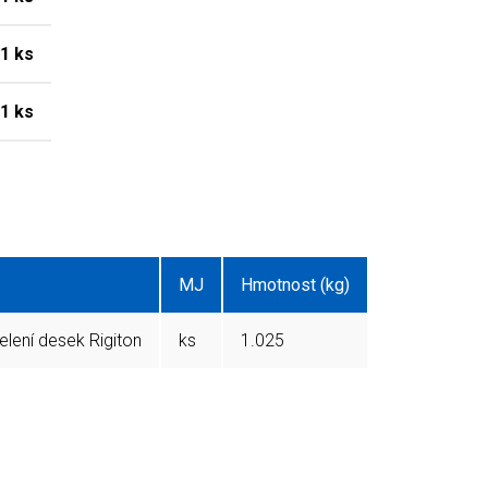
1 ks
1 ks
MJ
Hmotnost (kg)
elení desek Rigiton
ks
1.025