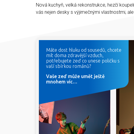
Nová kuchyň, velká rekonstrukce, hezčí koupel
vás nejen desky s výjimečnými vlastnostmi, al
Máte dost hluku od sousedů, chcete
mít doma zdravější vzduch,
potřebujete zeď co unese poličku s
vaší sbírkou románů?
Vaše zeď může umět ještě
mnohem víc…