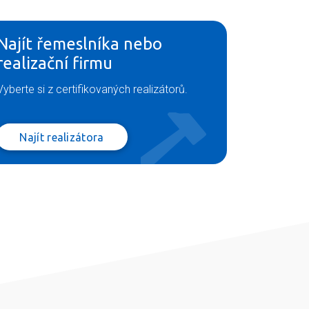
Najít řemeslníka nebo
realizační firmu
Vyberte si z certifikovaných realizátorů.
Najít realizátora