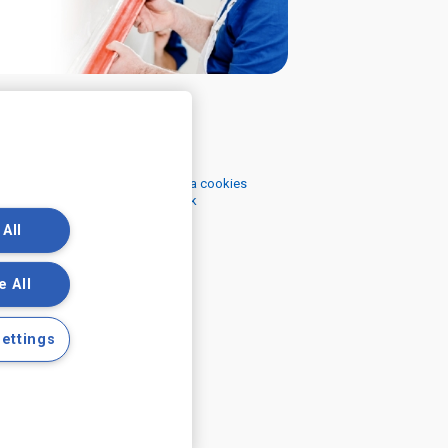
ečné odkazy
Podmínky
 se zpracováním osobních údajů a cookies
 se zpracováním osobních údajů k
ngovým účelům
 All
e All
ettings