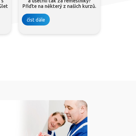
 s
a ušetřili tak za řemeslníky?
Glet
Přiďte na některý z našich kurzů.
číst dále