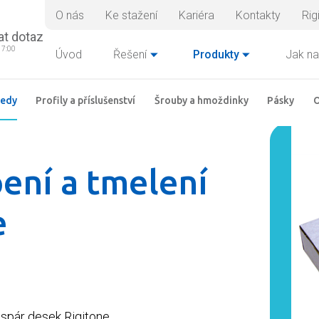
O nás
Ke stažení
Kariéra
Kontakty
Rig
at dotaz
17:00
Úvod
Řešení
Produkty
Jak na
ledy
Profily a příslušenství
Šrouby a hmoždinky
Pásky
O
ení a tmelení
e
 spár desek Rigitone.