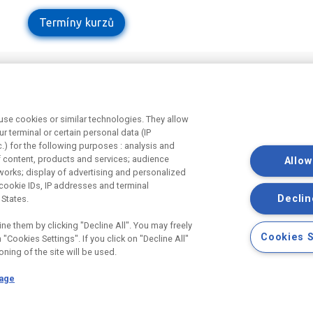
Termíny kurzů
Odebírejte náš newsletter
Užit
tí v
Právní 
se cookies or similar technologies. They allow
Souhlas
r terminal or certain personal data (IP
Souhlas
c.) for the following purposes : analysis and
marketi
f content, products and services; audience
Allow
works; display of advertising and personalized
cookie IDs, IP addresses and terminal
Declin
 States.
ne them by clicking "Decline All". You may freely
Cookies S
"Cookies Settings". If you click on "Decline All"
oning of the site will be used.
Page
a.s., IČ:25029673, se sídlem Praha 8, Smrčkova 2485/4, PSČ