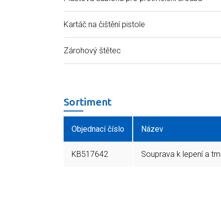
Kartáč na čištění pistole
Zárohový štětec
Sortiment
Objednací číslo
Název
KB517642
Souprava k lepení a tm