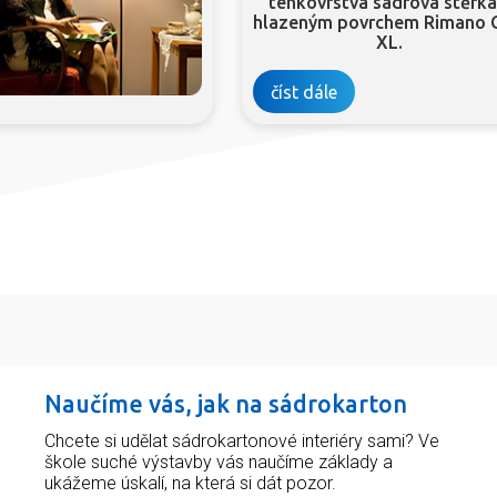
tenkovrstvá sádrová stěrka
hlazeným povrchem Rimano 
XL.
číst dále
Naučíme vás, jak na sádrokarton
Chcete si udělat sádrokartonové interiéry sami? Ve
škole suché výstavby vás naučíme základy a
ukážeme úskalí, na která si dát pozor.