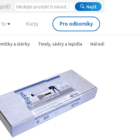
ipsID
Najít
 to
Kurzy
Pro odborníky
mítky a stěrky
Tmely, sádry a lepidla
Nářadí