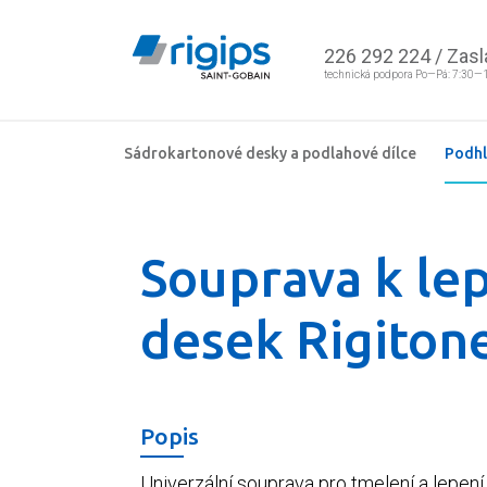
226 292 224
/
Zasl
technická podpora Po—Pá: 7:30—
Sádrokartonové desky a podlahové dílce
Podh
Souprava k lep
desek Rigiton
Popis
Univerzální souprava pro tmelení a lepení