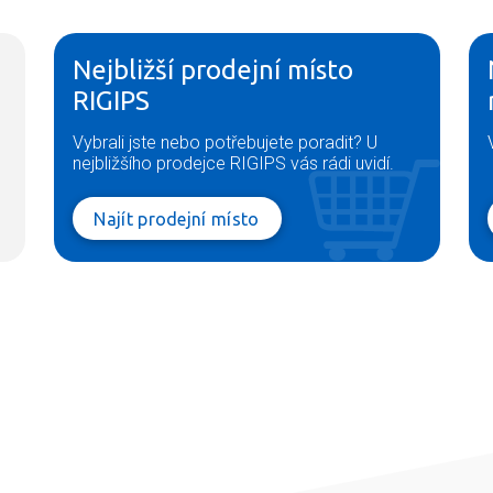
Nejbližší prodejní místo
RIGIPS
Vybrali jste nebo potřebujete poradit? U
nejbližšího prodejce RIGIPS vás rádi uvidí.
Najít prodejní místo