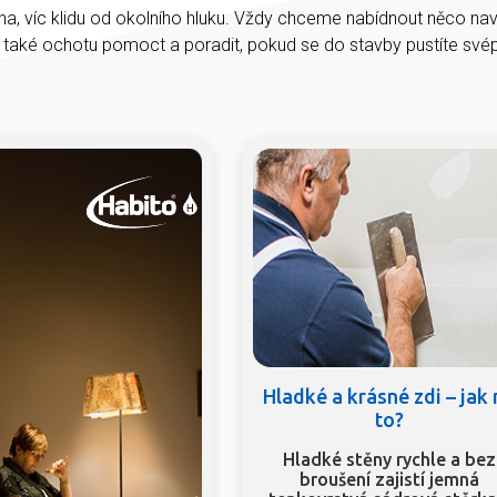
na, víc klidu od okolního hluku. Vždy chceme nabídnout něco na
e také ochotu pomoct a poradit, pokud se do stavby pustíte sv
Hladké a krásné zdi – jak
to?
Hladké stěny rychle a bez
broušení zajistí jemná