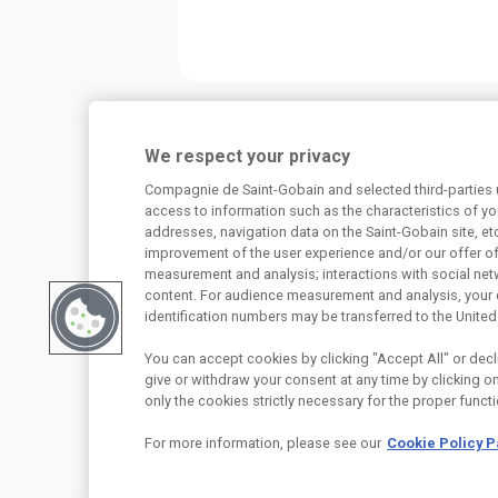
Potřebujete poradit?
We respect your privacy
Máte dotaz k našim produktům, či jejich využi
Compagnie de Saint-Gobain and selected third-parties u
konstrukcích? Neváhejte nás kontaktovat.
access to information such as the characteristics of you
addresses, navigation data on the Saint-Gobain site, et
Centrum technické podpory
improvement of the user experience and/or our offer o
measurement and analysis; interactions with social net
content. For audience measurement and analysis, your 
226 292 224
Zaslat dotaz
identification numbers may be transferred to the United
You can accept cookies by clicking "Accept All" or decli
give or withdraw your consent at any time by clicking on 
only the cookies strictly necessary for the proper functi
For more information, please see our
Cookie Policy 
Saint-Gobain Construction Products CZ 