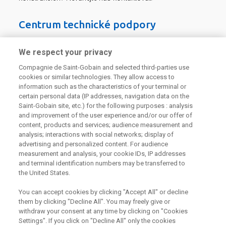
Centrum technické podpory
226 292 224
Zaslat dotaz
We respect your privacy
Compagnie de Saint-Gobain and selected third-parties use
cookies or similar technologies. They allow access to
information such as the characteristics of your terminal or
certain personal data (IP addresses, navigation data on the
Saint-Gobain site, etc.) for the following purposes : analysis
and improvement of the user experience and/or our offer of
Odebírejte náš newsletter
content, products and services; audience measurement and
analysis; interactions with social networks; display of
advertising and personalized content. For audience
measurement and analysis, your cookie IDs, IP addresses
Užitečné odkazy
and terminal identification numbers may be transferred to
the United States.
Právní Podmínky
Souhlas se zpracováním osobních údajů a cookies
You can accept cookies by clicking "Accept All" or decline
Souhlas se zpracováním osobních údajů k marketingovým
them by clicking "Decline All". You may freely give or
účelům
withdraw your consent at any time by clicking on "Cookies
Settings". If you click on "Decline All" only the cookies