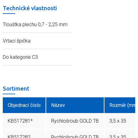
Technické vlastnosti
Tloušťka plechu 0,7 - 2,25 mm
Vrtací špička
Do kategorie C3
Sortiment
Objednací číslo
Název
Rozměr (mm
KB517281*
Rychlošroub GOLD TB
3,5 x 35
KB517282
Rychlošroub GOLD TB
3,5 x 35