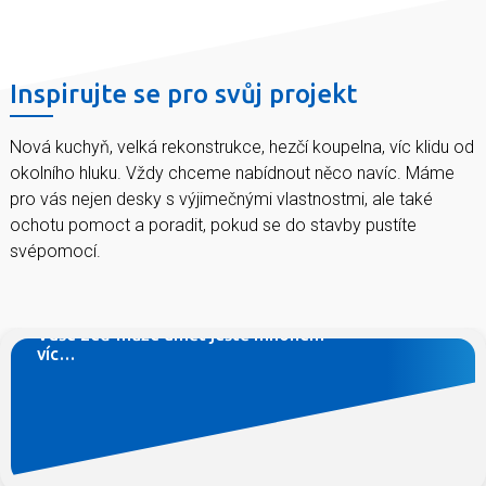
Inspirujte se pro svůj projekt
Nová kuchyň, velká rekonstrukce, hezčí koupelna, víc klidu od
okolního hluku. Vždy chceme nabídnout něco navíc. Máme
pro vás nejen desky s výjimečnými vlastnostmi, ale také
ochotu pomoct a poradit, pokud se do stavby pustíte
svépomocí.
Máte dost hluku od sousedů, chcete mít doma
zdravější vzduch, potřebujete zeď co unese poličku s
vaší sbírkou románů?
Vaše zeď může umět ještě mnohem
víc…