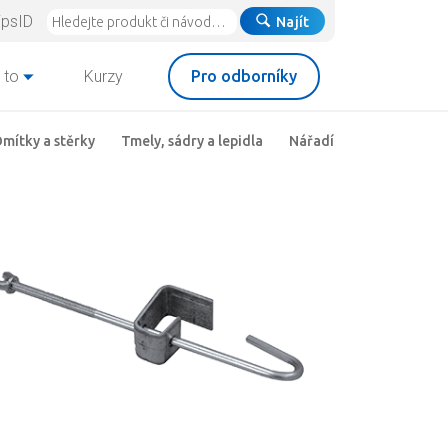
ipsID
Najít
 to
Kurzy
Pro odborníky
mítky a stěrky
Tmely, sádry a lepidla
Nářadí