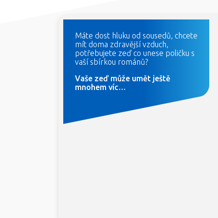
Máte dost hluku od sousedů, chcete
mít doma zdravější vzduch,
potřebujete zeď co unese poličku s
vaší sbírkou románů?
Vaše zeď může umět ještě
mnohem víc…