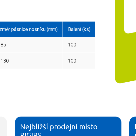
změr pásnice nosníku (mm)
Balení (ks)
-85
100
-130
100
Nejbližší prodejní místo
RIGIPS