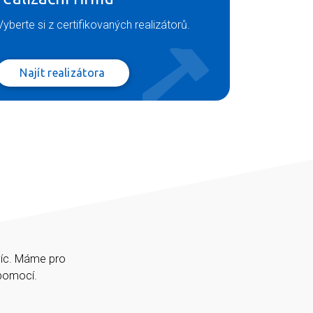
Vyberte si z certifikovaných realizátorů.
Najít realizátora
víc. Máme pro
épomocí.