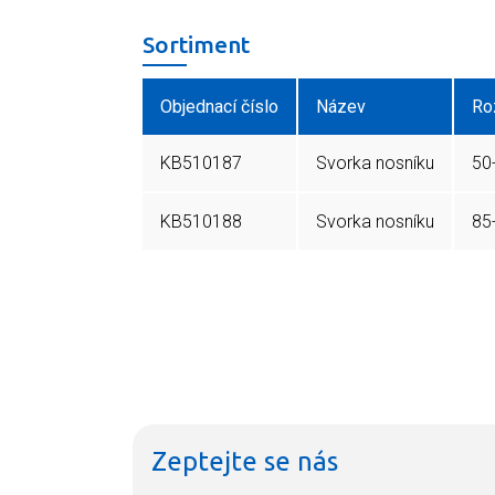
Sortiment
Objednací číslo
Název
Ro
KB510187
Svorka nosníku
50
KB510188
Svorka nosníku
85
Zeptejte se nás