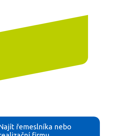
Najít řemeslníka nebo
realizační firmu