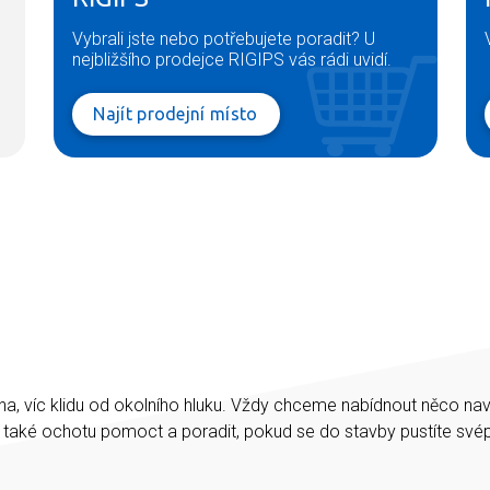
Vybrali jste nebo potřebujete poradit? U
nejbližšího prodejce RIGIPS vás rádi uvidí.
Najít prodejní místo
na, víc klidu od okolního hluku. Vždy chceme nabídnout něco na
e také ochotu pomoct a poradit, pokud se do stavby pustíte sv