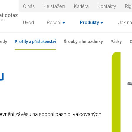
O nás
Ke stažení
Kariéra
Kontakty
Rig
at dotaz
17:00
Úvod
Řešení
Produkty
Jak na
ledy
Profily a příslušenství
Šrouby a hmoždinky
Pásky
O
u
ipevnění závěsu na spodní pásnici válcovaných