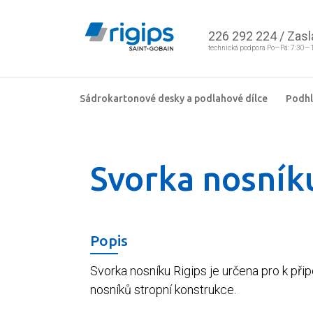
226 292 224
/
Zasl
technická podpora Po—Pá: 7:30—
Sádrokartonové desky a podlahové dílce
Podh
Svorka nosník
Popis
Svorka nosníku Rigips je určena pro k př
nosníků stropní konstrukce.