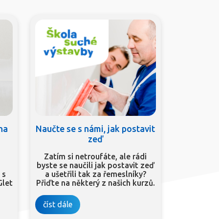
 na
Naučte se s námi, jak postavit
zeď
Zatím si netroufáte, ale rádi
byste se naučili jak postavit zeď
 s
a ušetřili tak za řemeslníky?
Glet
Přiďte na některý z našich kurzů.
číst dále