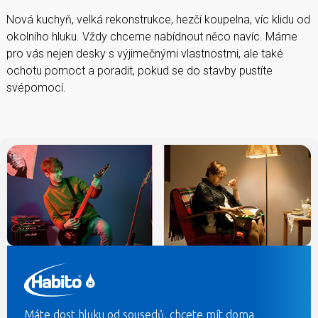
Nová kuchyň, velká rekonstrukce, hezčí koupelna, víc klidu od
okolního hluku. Vždy chceme nabídnout něco navíc. Máme
pro vás nejen desky s výjimečnými vlastnostmi, ale také
ochotu pomoct a poradit, pokud se do stavby pustíte
svépomocí.
Máte dost hluku od sousedů, chcete mít doma