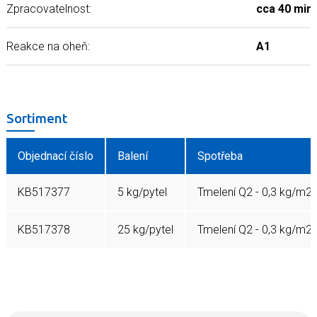
Zpracovatelnost:
cca 40 min
Reakce na oheň:
A1
Sortiment
Objednací číslo
Balení
Spotřeba
KB517377
5 kg/pytel
Tmelení Q2 - 0,3 kg/m2 
KB517378
25 kg/pytel
Tmelení Q2 - 0,3 kg/m2 