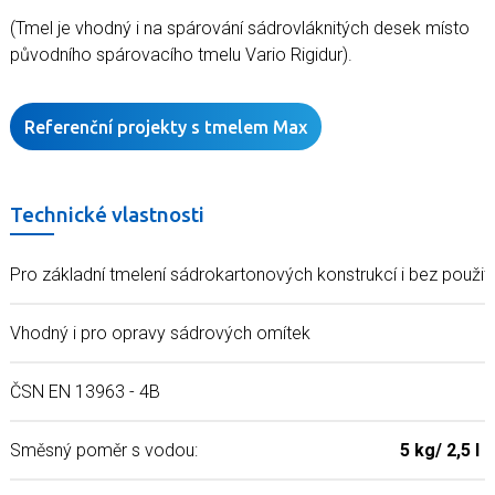
(Tmel je vhodný i na spárování sádrovláknitých desek místo
původního spárovacího tmelu Vario Rigidur).
Referenční projekty s tmelem Max
Technické vlastnosti
Pro základní tmelení sádrokartonových konstrukcí i bez použit
Vhodný i pro opravy sádrových omítek
ČSN EN 13963 - 4B
Směsný poměr s vodou:
5 kg/ 2,5 l