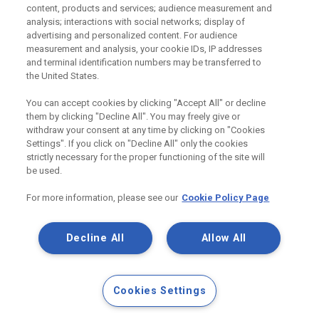
Odebírejte náš newsletter
content, products and services; audience measurement and
analysis; interactions with social networks; display of
advertising and personalized content. For audience
measurement and analysis, your cookie IDs, IP addresses
Užitečné odkazy
and terminal identification numbers may be transferred to
the United States.
Právní Podmínky
Souhlas se zpracováním osobních údajů a cookies
You can accept cookies by clicking "Accept All" or decline
Souhlas se zpracováním osobních údajů k marketingovým
them by clicking "Decline All". You may freely give or
účelům
withdraw your consent at any time by clicking on "Cookies
Settings". If you click on "Decline All" only the cookies
strictly necessary for the proper functioning of the site will
be used.
Saint-Gobain Construction Products
CZ a.s., IČ:25029673, se sídlem
For more information, please see our
Cookie Policy Page
Praha 8, Smrčkova 2485/4, PSČ 180
00
Decline All
Allow All
Cookies Settings