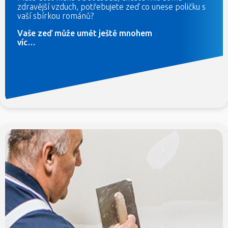
zdravější vzduch, potřebujete zeď co unese poličku s
vaší sbírkou románů?
Vaše zeď může umět ještě mnohem
víc…