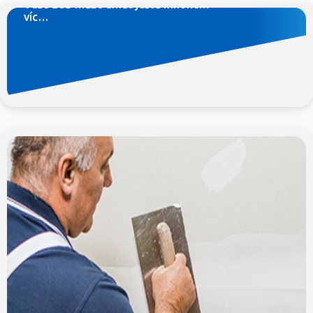
Vaše zeď může umět ještě mnohem
víc…