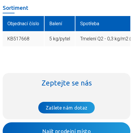
Sortiment
Objednací číslo
Balení
Spotřeba
KB517668
5 kg/pytel
Tmelení Q2 - 0,3 kg/m2 (
Zeptejte se nás
Zašlete nám dotaz
Najít prodejní místo