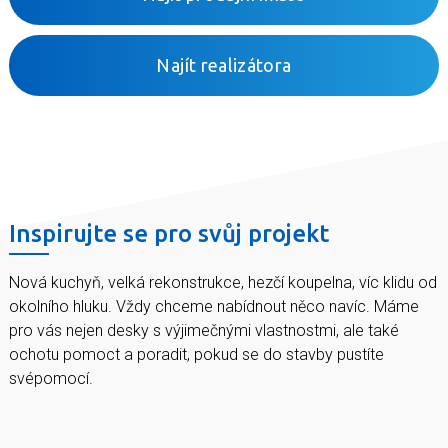
Najít realizátora
Inspirujte se pro svůj projekt
Nová kuchyň, velká rekonstrukce, hezčí koupelna, víc klidu od
okolního hluku. Vždy chceme nabídnout něco navíc. Máme
pro vás nejen desky s výjimečnými vlastnostmi, ale také
ochotu pomoct a poradit, pokud se do stavby pustíte
svépomocí.
Máte dost hluku od sousedů, chcete mít doma
zdravější vzduch, potřebujete zeď co unese poličku s
vaší sbírkou románů?