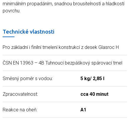
minimálním propadáním, snadnou brousitelností a hladkostí
povrchu.
Technické vlastnosti
Pro základní i finílní tmelení konstrukcí z desek Glasroc H
ČSN EN 13963 – 4B Tuhnoucí bezpáškový spárovací tmel
Směsný poměr s vodou:
5 kg/ 2,85 l
Zpracovatelnost:
cca 40 minut
Reakce na oheň:
A1