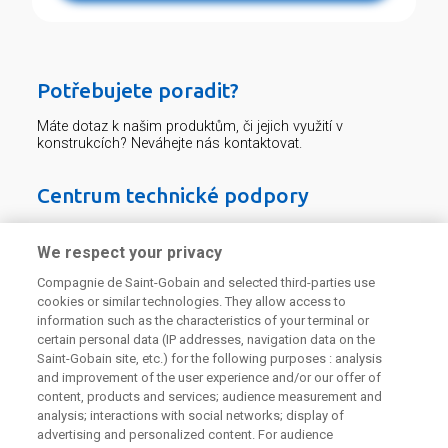
Potřebujete poradit?
Máte dotaz k našim produktům, či jejich využití v
konstrukcích? Neváhejte nás kontaktovat.
Centrum technické podpory
226 292 224
Zaslat dotaz
We respect your privacy
Compagnie de Saint-Gobain and selected third-parties use
cookies or similar technologies. They allow access to
information such as the characteristics of your terminal or
certain personal data (IP addresses, navigation data on the
Saint-Gobain site, etc.) for the following purposes : analysis
and improvement of the user experience and/or our offer of
Odebírejte náš newsletter
content, products and services; audience measurement and
analysis; interactions with social networks; display of
advertising and personalized content. For audience