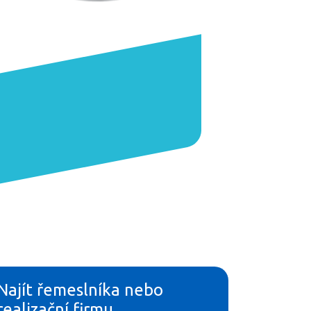
Najít řemeslníka nebo
realizační firmu