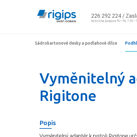
226 292 224
/
Zasl
technická podpora Po—Pá: 7:30—
Sádrokartonové desky a podlahové dílce
Podh
Vyměnitelný ad
Rigitone
Popis
Vyměnitelný adaptér k pistoli Rigitone ur