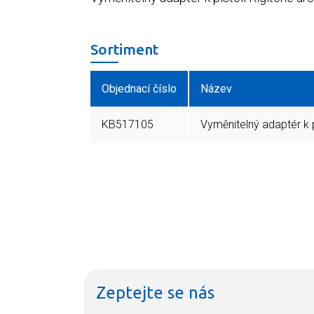
Sortiment
Objednací číslo
Název
KB517105
Vyměnitelný adaptér k p
Zeptejte se nás