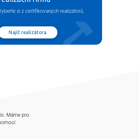
Vyberte si z certifikovaných realizátorů.
Najít realizátora
víc. Máme pro
épomocí.