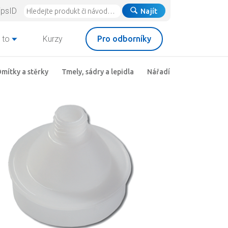
ipsID
Najít
 to
Kurzy
Pro odborníky
mítky a stěrky
Tmely, sádry a lepidla
Nářadí