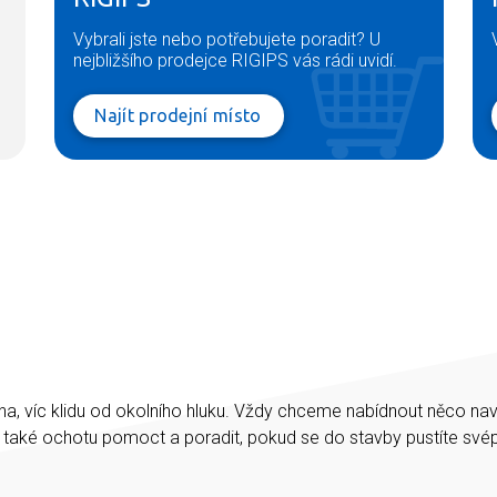
Vybrali jste nebo potřebujete poradit? U
nejbližšího prodejce RIGIPS vás rádi uvidí.
Najít prodejní místo
na, víc klidu od okolního hluku. Vždy chceme nabídnout něco na
e také ochotu pomoct a poradit, pokud se do stavby pustíte sv