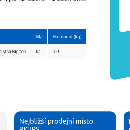
MJ
Hmotnost (kg)
istoli Rigiton
ks
0.01
Nejbližší prodejní místo
RIGIPS