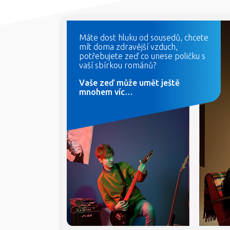
Máte dost hluku od sousedů, chcete
mít doma zdravější vzduch,
potřebujete zeď co unese poličku s
vaší sbírkou románů?
Vaše zeď může umět ještě
mnohem víc…