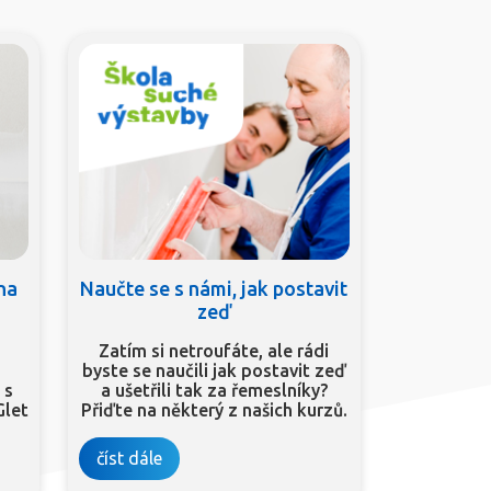
 na
Naučte se s námi, jak postavit
zeď
Zatím si netroufáte, ale rádi
byste se naučili jak postavit zeď
 s
a ušetřili tak za řemeslníky?
Glet
Přiďte na některý z našich kurzů.
číst dále