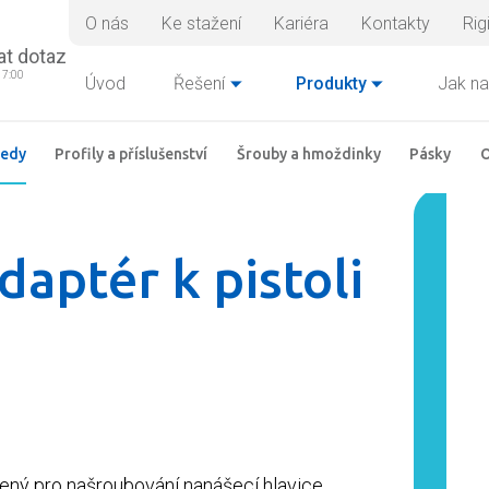
O nás
Ke stažení
Kariéra
Kontakty
Rig
at dotaz
17:00
Úvod
Řešení
Produkty
Jak na
ledy
Profily a příslušenství
Šrouby a hmoždinky
Pásky
O
aptér k pistoli
čený pro našroubování nanášecí hlavice.