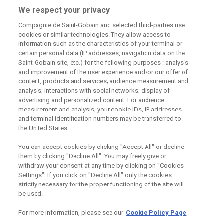
Centrum technické podpory
We respect your privacy
Compagnie de Saint-Gobain and selected third-parties use
226 292 224
Zaslat dotaz
cookies or similar technologies. They allow access to
information such as the characteristics of your terminal or
certain personal data (IP addresses, navigation data on the
Saint-Gobain site, etc.) for the following purposes : analysis
and improvement of the user experience and/or our offer of
content, products and services; audience measurement and
analysis; interactions with social networks; display of
Odebírejte náš newsletter
advertising and personalized content. For audience
measurement and analysis, your cookie IDs, IP addresses
and terminal identification numbers may be transferred to
the United States.
Užitečné odkazy
You can accept cookies by clicking "Accept All" or decline
them by clicking "Decline All". You may freely give or
Právní Podmínky
Souhlas se zpracováním osobních údajů a cookies
withdraw your consent at any time by clicking on "Cookies
Souhlas se zpracováním osobních údajů k marketingovým
Settings". If you click on "Decline All" only the cookies
účelům
strictly necessary for the proper functioning of the site will
be used.
For more information, please see our
Cookie Policy Page
Saint-Gobain Construction Products