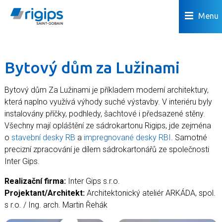
Menu
Bytový dům za Lužinami
Bytový dům Za Lužinami je příkladem moderní architektury,
která naplno využívá výhody suché výstavby. V interiéru byly
instalovány příčky, podhledy, šachtové i předsazené stěny.
Všechny mají opláštění ze sádrokartonu Rigips, jde zejména
o
stavební desky RB
a
impregnované desky RBI
. Samotné
precizní zpracování je dílem sádrokartonářů ze společnosti
Inter Gips.
Realizační firma:
Inter Gips s.r.o.
Projektant/Architekt:
Architektonický ateliér ARKÁDA, spol.
s r.o. / Ing. arch. Martin Řehák