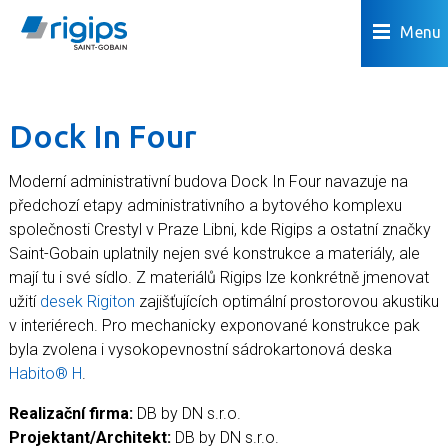
Menu
Dock In Four
Moderní administrativní budova Dock In Four navazuje na
předchozí etapy administrativního a bytového komplexu
společnosti Crestyl v Praze Libni, kde Rigips a ostatní značky
Saint-Gobain uplatnily nejen své konstrukce a materiály, ale
mají tu i své sídlo. Z materiálů Rigips lze konkrétně jmenovat
užití
desek Rigiton
zajišťujících optimální prostorovou akustiku
v interiérech. Pro mechanicky exponované konstrukce pak
byla zvolena i vysokopevnostní sádrokartonová deska
Habito® H
.
Realizační firma:
DB by DN s.r.o.
Projektant/Architekt:
DB by DN s.r.o.