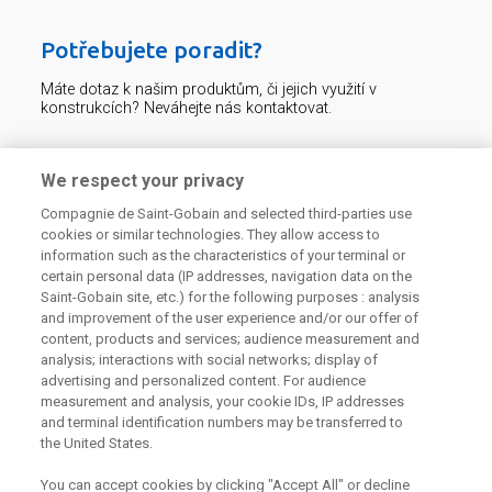
Potřebujete poradit?
Máte dotaz k našim produktům, či jejich využití v
konstrukcích? Neváhejte nás kontaktovat.
Centrum technické podpory
We respect your privacy
Compagnie de Saint-Gobain and selected third-parties use
226 292 224
Zaslat dotaz
cookies or similar technologies. They allow access to
information such as the characteristics of your terminal or
certain personal data (IP addresses, navigation data on the
Saint-Gobain site, etc.) for the following purposes : analysis
and improvement of the user experience and/or our offer of
content, products and services; audience measurement and
analysis; interactions with social networks; display of
Odebírejte náš newsletter
advertising and personalized content. For audience
measurement and analysis, your cookie IDs, IP addresses
and terminal identification numbers may be transferred to
the United States.
Užitečné odkazy
You can accept cookies by clicking "Accept All" or decline