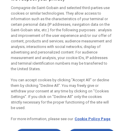
Compagnie de Saint-Gobain and selected third-parties use
226 292 224
Zaslat dotaz
cookies or similar technologies. They allow access to
information such as the characteristics of your terminal or
certain personal data (IP addresses, navigation data on the
Saint-Gobain site, etc.) for the following purposes : analysis
and improvement of the user experience and/or our offer of
content, products and services; audience measurement and
analysis; interactions with social networks; display of
Odebírejte náš newsletter
advertising and personalized content. For audience
measurement and analysis, your cookie IDs, IP addresses
and terminal identification numbers may be transferred to
the United States.
Užitečné odkazy
You can accept cookies by clicking "Accept All" or decline
them by clicking "Decline All". You may freely give or
Právní Podmínky
Souhlas se zpracováním osobních údajů a cookies
withdraw your consent at any time by clicking on "Cookies
Souhlas se zpracováním osobních údajů k marketingovým
Settings". If you click on "Decline All" only the cookies
účelům
strictly necessary for the proper functioning of the site will
be used.
For more information, please see our
Cookie Policy Page
Saint-Gobain Construction Products
CZ a.s., IČ:25029673, se sídlem