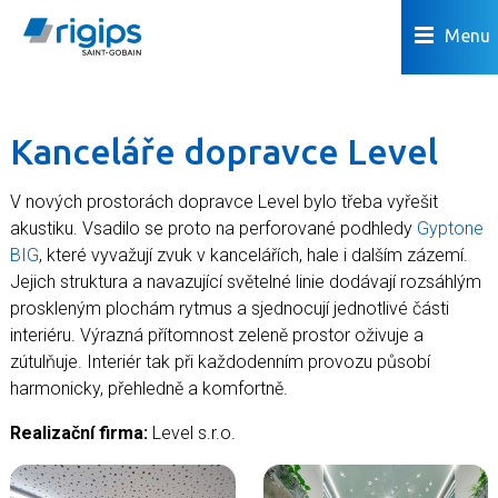
Menu
Kanceláře dopravce Level
V nových prostorách dopravce Level bylo třeba vyřešit
akustiku. Vsadilo se proto na perforované podhledy
Gyptone
BIG
, které vyvažují zvuk v kancelářích, hale i dalším zázemí.
Jejich struktura a navazující světelné linie dodávají rozsáhlým
proskleným plochám rytmus a sjednocují jednotlivé části
interiéru. Výrazná přítomnost zeleně prostor oživuje a
zútulňuje. Interiér tak při každodenním provozu působí
harmonicky, přehledně a komfortně.
Realizační firma:
Level s.r.o.