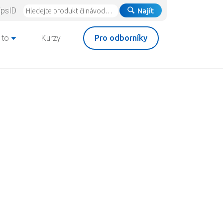
ipsID
Najít
 to
Kurzy
Pro odborníky