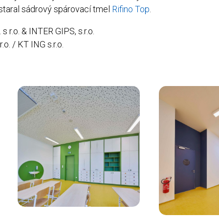
staral sádrový spárovací tmel
Rifino Top
.
r.o. & INTER GIPS, s.r.o.
.o. / KT ING s.r.o.