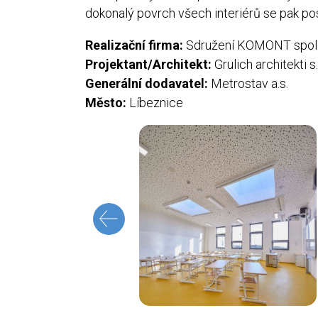
dokonalý povrch všech interiérů se pak po
Realizační firma:
Sdružení KOMONT spol. s 
Projektant/Architekt:
Grulich architekti s.r
Generální dodavatel:
Metrostav a.s.
Město:
Líbeznice