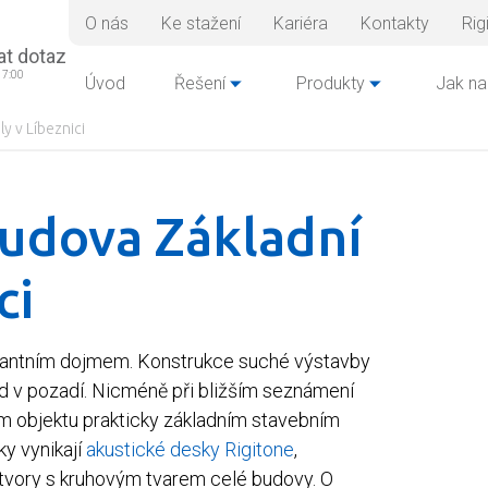
O nás
Ke stažení
Kariéra
Kontakty
Rig
at dotaz
17:00
Úvod
Řešení
Produkty
Jak na
y v Líbeznici
budova Základní
ci
inantním dojmem. Konstrukce suché výstavby
d v pozadí. Nicméně při bližším seznámení
ím objektu prakticky základním stavebním
y vynikají
akustické desky Rigitone
,
otvory s kruhovým tvarem celé budovy. O