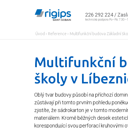
226 292 224
/
Zasl
technická podpora Po—Pá: 7:30—
Úvod
›
Reference
›
Multifunkční budova Základní škol
Multifunkční 
školy v Líbezni
Oblý tvar budovy působí na příchozí dom
zůstávají při tomto prvním pohledu poněku
zjistíte, že sádrokarton je v tomto modern
materiálem. Kromě běžných desek estetick
korespondující svou perforací kruhovými 