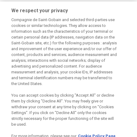
Centrum technické podpory
We respect your privacy
Compagnie de Saint-Gobain and selected third-parties use
226 292 224
Zaslat dotaz
cookies or similar technologies. They allow access to
information such as the characteristics of your terminal or
certain personal data (IP addresses, navigation data on the
Saint-Gobain site, etc.) for the following purposes : analysis
and improvement of the user experience and/or our offer of
content, products and services; audience measurement and
analysis; interactions with social networks; display of
Odebírejte náš newsletter
advertising and personalized content. For audience
measurement and analysis, your cookie IDs, IP addresses
and terminal identification numbers may be transferred to
the United States.
Užitečné odkazy
You can accept cookies by clicking "Accept All" or decline
them by clicking "Decline All". You may freely give or
Právní Podmínky
Souhlas se zpracováním osobních údajů a cookies
withdraw your consent at any time by clicking on "Cookies
Souhlas se zpracováním osobních údajů k marketingovým
Settings". If you click on "Decline All" only the cookies
účelům
strictly necessary for the proper functioning of the site will
be used.
For more information, please see our
Cookie Policy Page