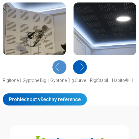
Rigitone
Gyptone Big
Gyptone Big Curve
RigiStabil
Habito® H
Prohlédnout všechny reference