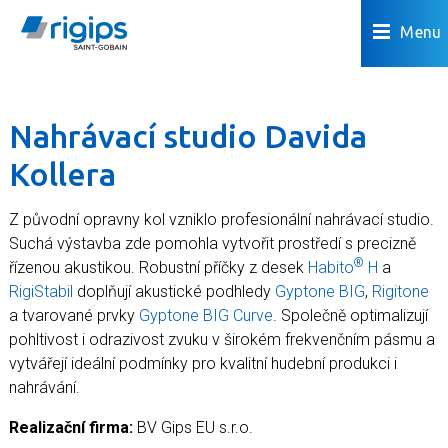
Menu
Nahrávací studio Davida
Kollera
Z původní opravny kol vzniklo profesionální nahrávací studio.
Suchá výstavba zde pomohla vytvořit prostředí s precizně
®
řízenou akustikou. Robustní příčky z desek
Habito
H
a
RigiStabil
doplňují akustické podhledy
Gyptone BIG
,
Rigitone
a tvarované prvky
Gyptone BIG Curve
. Společně optimalizují
pohltivost i odrazivost zvuku v širokém frekvenčním pásmu a
vytvářejí ideální podmínky pro kvalitní hudební produkci i
nahrávání.
Realizační firma:
BV Gips EU s.r.o.