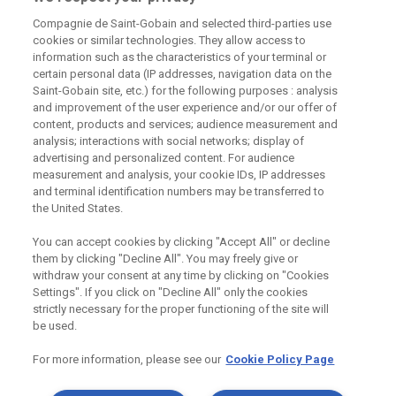
Compagnie de Saint-Gobain and selected third-parties use
226 292 224
Zaslat dotaz
cookies or similar technologies. They allow access to
information such as the characteristics of your terminal or
certain personal data (IP addresses, navigation data on the
Saint-Gobain site, etc.) for the following purposes : analysis
and improvement of the user experience and/or our offer of
content, products and services; audience measurement and
analysis; interactions with social networks; display of
Odebírejte náš newsletter
advertising and personalized content. For audience
measurement and analysis, your cookie IDs, IP addresses
and terminal identification numbers may be transferred to
the United States.
Užitečné odkazy
You can accept cookies by clicking "Accept All" or decline
them by clicking "Decline All". You may freely give or
Právní Podmínky
Souhlas se zpracováním osobních údajů a cookies
withdraw your consent at any time by clicking on "Cookies
Souhlas se zpracováním osobních údajů k marketingovým
Settings". If you click on "Decline All" only the cookies
účelům
strictly necessary for the proper functioning of the site will
be used.
For more information, please see our
Cookie Policy Page
Saint-Gobain Construction Products
CZ a.s., IČ:25029673, se sídlem