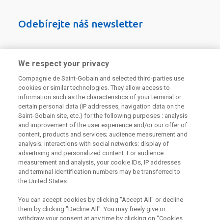
Odebírejte náš newsletter
Užitečné odkazy
We respect your privacy
Compagnie de Saint-Gobain and selected third-parties use
Právní Podmínky
cookies or similar technologies. They allow access to
Souhlas se zpracováním osobních údajů a cookies
information such as the characteristics of your terminal or
Souhlas se zpracováním osobních údajů k marketingovým
účelům
certain personal data (IP addresses, navigation data on the
Saint-Gobain site, etc.) for the following purposes : analysis
and improvement of the user experience and/or our offer of
Spolupracujeme s
content, products and services; audience measurement and
analysis; interactions with social networks; display of
advertising and personalized content. For audience
measurement and analysis, your cookie IDs, IP addresses
and terminal identification numbers may be transferred to
the United States.
You can accept cookies by clicking "Accept All" or decline
them by clicking "Decline All". You may freely give or
withdraw your consent at any time by clicking on "Cookies