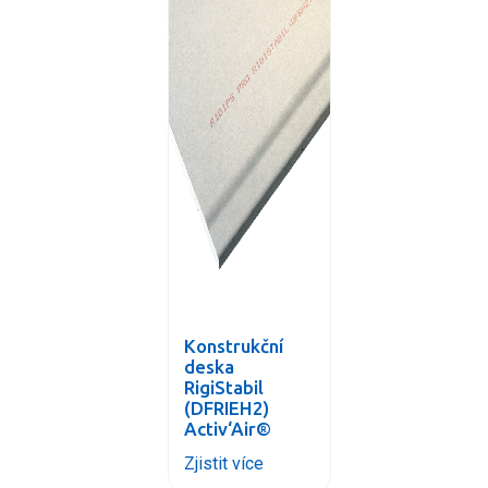
Konstrukční
deska
RigiStabil
(DFRIEH2)
Activ‘Air®
Zjistit více