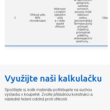
ve sportovních
zařízeních,
wellness
Místnosti
centrech,
s trvalým
provozy myté
Vlhkost přes
výskytem
tlakovou
C
90%
vody
vodou
Glasro
+kondenzace
a / nebo
(potravinářský
vysoké
farmaceutický
vlhkosti
průmysl),
chladírny,
průmyslové
prádelny,
velkokapacitní
vývařovny...
Využijte naši kalkulačku
Spočítejte si, kolik materiálu potřebujete na suchou
výstavbu v koupelně. Zvolte příslušnou konstrukci a
následně řešení odolná proti vlhkosti.