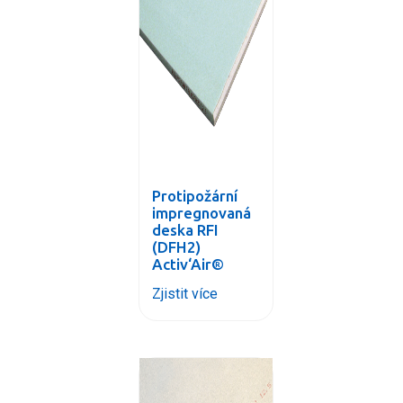
Protipožární
impregnovaná
deska RFI
(DFH2)
Activ‘Air®
Zjistit více