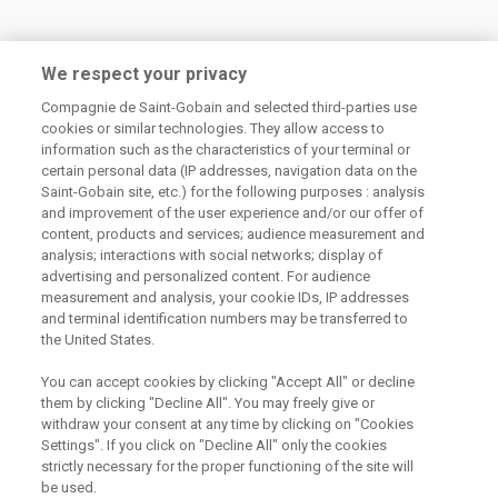
We respect your privacy
Compagnie de Saint-Gobain and selected third-parties use
cookies or similar technologies. They allow access to
Odebírejte náš newsletter
information such as the characteristics of your terminal or
certain personal data (IP addresses, navigation data on the
Saint-Gobain site, etc.) for the following purposes : analysis
and improvement of the user experience and/or our offer of
Užitečné odkazy
content, products and services; audience measurement and
analysis; interactions with social networks; display of
Právní Podmínky
advertising and personalized content. For audience
Souhlas se zpracováním osobních údajů a cookies
measurement and analysis, your cookie IDs, IP addresses
Souhlas se zpracováním osobních údajů k marketingovým
and terminal identification numbers may be transferred to
účelům
the United States.
You can accept cookies by clicking "Accept All" or decline
them by clicking "Decline All". You may freely give or
Saint-Gobain Construction Products
withdraw your consent at any time by clicking on "Cookies
CZ a.s., IČ:25029673, se sídlem
Settings". If you click on "Decline All" only the cookies
Praha 8, Smrčkova 2485/4, PSČ 180
strictly necessary for the proper functioning of the site will
00
be used.