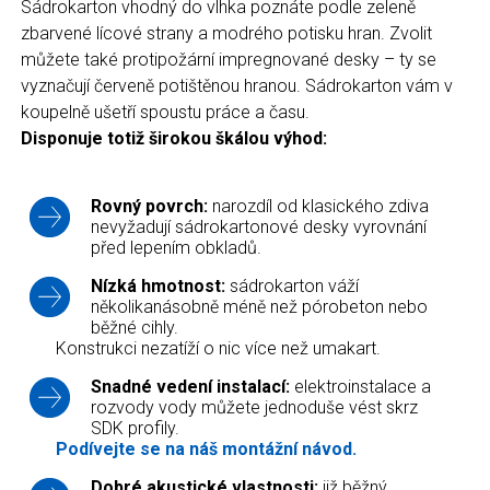
Sádrokarton vhodný do vlhka poznáte podle zeleně
zbarvené lícové strany a modrého potisku hran. Zvolit
můžete také protipožární impregnované desky – ty se
vyznačují červeně potištěnou hranou. Sádrokarton vám v
koupelně ušetří spoustu práce a času.
Disponuje totiž širokou škálou výhod:
Rovný povrch:
narozdíl od klasického zdiva
nevyžadují sádrokartonové desky vyrovnání
před lepením obkladů.
Nízká hmotnost:
sádrokarton váží
několikanásobně méně než pórobeton nebo
běžné cihly.
Konstrukci nezatíží o nic více než umakart.
Snadné vedení instalací:
elektroinstalace a
rozvody vody můžete jednoduše vést skrz
SDK profily.
Podívejte se na náš montážní návod.
Dobré akustické vlastnosti:
již běžný