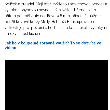
poliček a zrcadel. Mají totiž zvýšenou povrchovou tvrdost a
vysokou ohybovou pevnost. K zavěšení břemen vám
přitom postačí vruty do dřeva ø 5 mm, případně můžete
použít kovové kotvy Molly. Habito® H má úpravu proti
vlhkosti, je protipožární a hodí se i do konstrukcí s vysokými
nároky na odhlučnění.
Jak ho v koupelně správně využít? To se dozvíte ve
videu: