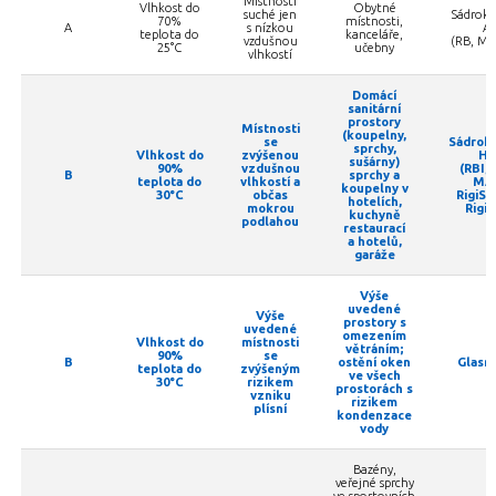
Místnosti
Vlhkost do
Obytné
suché jen
Sádrok
70%
místnosti,
A
s nízkou
A
teplota do
kanceláře,
vzdušnou
(RB, MF
25°C
učebny
vlhkostí
Domácí
sanitární
prostory
Místnosti
(koupelny,
se
Sádrok
sprchy,
Vlhkost do
zvýšenou
H2
sušárny)
90%
vzdušnou
(RBI, 
B
sprchy a
teplota do
vlhkostí a
MAI
koupelny v
30°C
občas
RigiSta
hotelích,
mokrou
Rigid
kuchyně
podlahou
restaurací
a hotelů,
garáže
Výše
uvedené
Výše
prostory s
uvedené
omezením
Vlhkost do
místnosti
větráním;
90%
se
B
ostění oken
Glasr
teplota do
zvýšeným
ve všech
30°C
rizikem
prostorách s
vzniku
rizikem
plísní
kondenzace
vody
Bazény,
veřejné sprchy