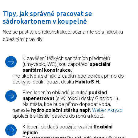
Tipy, jak správně pracovat se
sádrokartonem v koupelně
Než se pustíte do rekonstrukce, seznamte se s několika
důležitými pravidly:
K zavěšení těžkých sanitárních předmětů
(umyvadlo, WC) jsou zapotřebí
speciální
sanitární konstrukce.
Pro ukotvení skříněk, zrcadla nebo poliček přímo do
desky je ideální použít desku
Habito® H.
Před lepením obkladů je nutné
podklad
napenetrovat
(s výjimkou desky Glasroc H).
Na místa, kde bude přímo dopadat voda,
naneste
hydroizolační stěrku např.
Weber Akryzol
společně s těsnící páskou do rohů a koutů.
K lepení obkladů použijte kvalitní
flexibilní
lepidlo
.