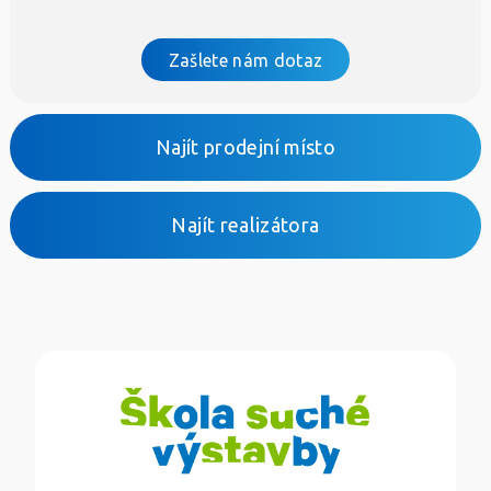
Zašlete nám dotaz
Najít prodejní místo
Najít realizátora