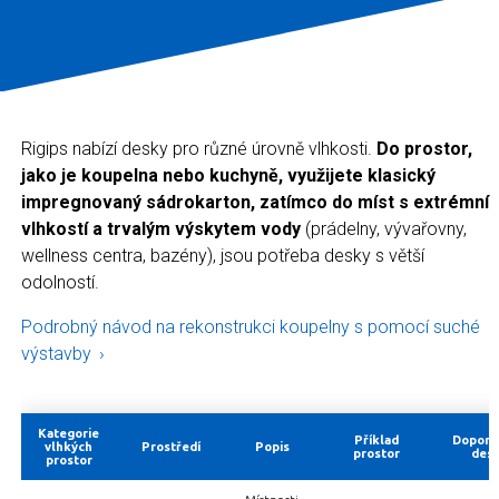
Rigips nabízí desky pro různé úrovně vlhkosti.
Do prostor,
jako je koupelna nebo kuchyně, využijete klasický
impregnovaný sádrokarton, zatímco do míst s extrémní
vlhkostí a trvalým výskytem vody
(prádelny, vývařovny,
wellness centra, bazény), jsou potřeba desky s větší
odolností.
Podrobný návod na rekonstrukci koupelny s pomocí suché
výstavby
Kategorie
Příklad
Doporu
vlhkých
Prostředí
Popis
prostor
des
prostor