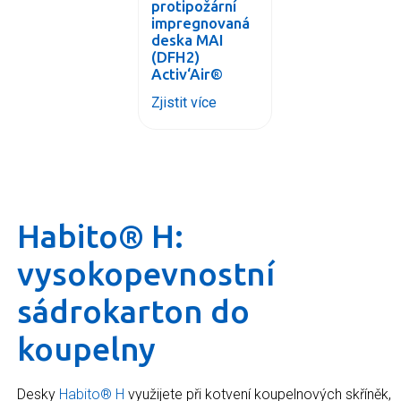
protipožární
impregnovaná
deska MAI
(DFH2)
Activ‘Air®
Zjistit více
Habito® H:
vysokopevnostní
sádrokarton do
koupelny
Desky
Habito® H
využijete při kotvení koupelnových skříněk,