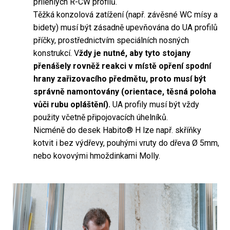
přilehlých R-CW profilů.
Těžká konzolová zatížení (např. závěsné WC mísy a
bidety) musí být zásadně upevňována do UA profilů
příčky, prostřednictvím speciálních nosných
konstrukcí. V
ždy je nutné, aby tyto stojany
přenášely rovněž reakci v místě opření spodní
hrany zařizovacího předmětu, proto musí být
správně namontovány (orientace, těsná poloha
vůči rubu opláštění).
UA profily musí být vždy
použity včetně připojovacích úhelníků.
Nicméně do desek Habito® H lze např. skříňky
kotvit i bez výdřevy, pouhými vruty do dřeva Ø 5mm,
nebo kovovými hmoždinkami Molly.