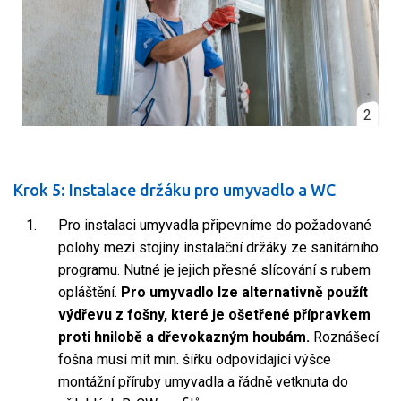
2
Krok 5: Instalace držáku pro umyvadlo a WC
Pro instalaci umyvadla připevníme do požadované
polohy mezi stojiny instalační držáky ze sanitárního
programu. Nutné je jejich přesné slícování s rubem
opláštění.
Pro umyvadlo lze alternativně použít
výdřevu z fošny, které je ošetřené přípravkem
proti hnilobě a dřevokazným houbám.
Roznášecí
fošna musí mít min. šířku odpovídající výšce
montážní příruby umyvadla a řádně vetknuta do