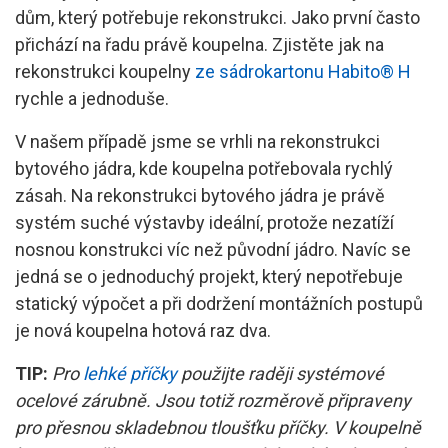
Tmelení sádrokartonu
dům, který potřebuje rekonstrukci. Jako první často
přichází na řadu právě koupelna. Zjistěte jak na
Provětrávaná fasáda
rekonstrukci koupelny
ze sádrokartonu Habito® H
Tipy pro lepší domov
rychle a jednoduše.
V našem případě jsme se vrhli na rekonstrukci
bytového jádra, kde koupelna potřebovala rychlý
zásah. Na rekonstrukci bytového jádra je právě
systém suché výstavby ideální, protože nezatíží
nosnou konstrukci víc než původní jádro. Navíc se
jedná se o jednoduchý projekt, který nepotřebuje
statický výpočet a při dodržení montážních postupů
je nová koupelna hotová raz dva.
TIP:
Pro
lehké příčky
použijte raději systémové
ocelové zárubně. Jsou totiž rozměrově připraveny
pro přesnou skladebnou tloušťku příčky. V koupelně