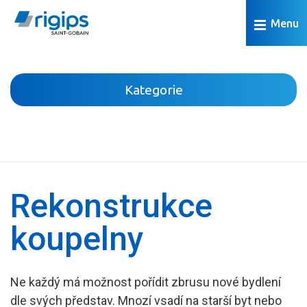
Menu
Kategorie
Podhledy
Příčky
Rekonstrukce
Podkroví
Předstěny
koupelny
Suché podlahy
Omítky a povrchová úprava
Ne každý má možnost pořídit zbrusu nové bydlení
Koupelna
dle svých představ. Mnozí vsadí na starší byt nebo