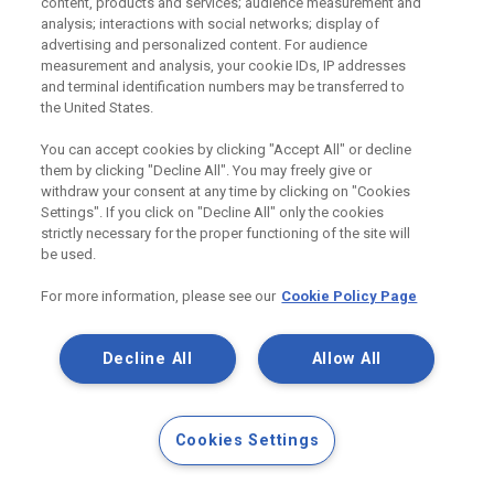
content, products and services; audience measurement and
tomuto účelu uzpůsobena.
analysis; interactions with social networks; display of
advertising and personalized content. For audience
measurement and analysis, your cookie IDs, IP addresses
and terminal identification numbers may be transferred to
the United States.
You can accept cookies by clicking "Accept All" or decline
them by clicking "Decline All". You may freely give or
withdraw your consent at any time by clicking on "Cookies
Settings". If you click on "Decline All" only the cookies
strictly necessary for the proper functioning of the site will
be used.
For more information, please see our
Cookie Policy Page
1
Decline All
Allow All
Cookies Settings