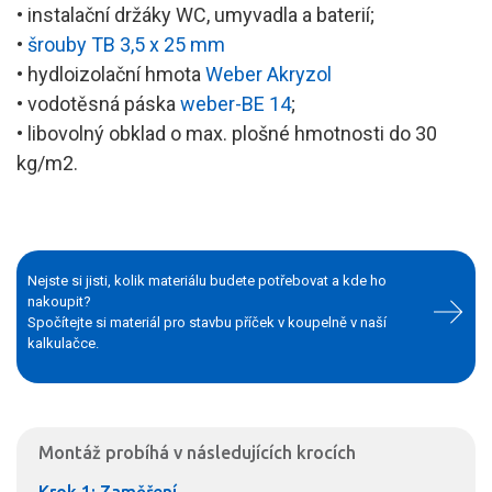
• instalační držáky WC, umyvadla a baterií;
•
šrouby TB 3,5 x 25 mm
• hydloizolační hmota
Weber Akryzol
• vodotěsná páska
weber-BE 14
;
• libovolný obklad o max. plošné hmotnosti do 30
kg/m2.
Nejste si jisti, kolik materiálu budete potřebovat a kde ho
nakoupit?
Spočítejte si materiál pro stavbu příček v koupelně v naší
kalkulačce.
Montáž probíhá v následujících krocích