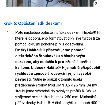
2
Krok 6: Opláštění sdk deskami
Poté následuje opláštění příčky deskami Habito® H,
které je doporučeno formátovat díky své tvrdosti za
pomoci okružní ponorné pily s odsáváním.
Desky Habito® H připevňujeme pomocí
elektrického šroubováku s hloubkovým
dorazem, aby nedošlo k protržení lícového
kartonu. U desek Habito® H je nutné přizpůsobit
rychlost a způsob šroubování jejich vysoké
pevnosti.
Nutné je použít k tomuto účelu
předepsané šrouby typu UMN 3,5 x 25 mm. Desky
šroubujeme výhradně do svislých profilů R-CW, ve
vzájemné rozteči šroubů max. 250 mm. Minimální
přířez desky Habito® H činí na výšku alespoň 400