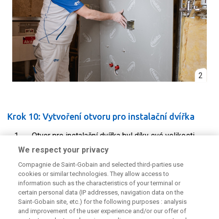
2
Krok 10: Vytvoření otvoru pro instalační dvířka
Otvor pro instalační dvířka byl díky své velikosti
prováděn až po namontování desky na konstrukci
We respect your privacy
pomocí pily ocasky.
Compagnie de Saint-Gobain and selected third-parties use
Do tohoto otvoru vsadíme instalační dvířka a pomocí
cookies or similar technologies. They allow access to
information such as the characteristics of your terminal or
šroubů TB 3,5 x 25 mm je připevníme k ostění z
certain personal data (IP addresses, navigation data on the
desek Habito® H.
V případě, že dvířka budou
Saint-Gobain site, etc.) for the following purposes : analysis
opatřena keramickým obkladem, měla by být k
and improvement of the user experience and/or our offer of