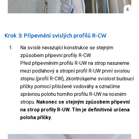
4
Krok 3: Připevnění svislých profilů R-CW
Na svislé navazující konstrukce se stejným
způsobem připevní profily R-CW.
Před připevněním profilu R-UW na strop nasuneme
mezi podlahový a stropní profil R-UW první svislou
stojinu (profil R-CW), zkontrolujeme svislost budoucí
příčky pomocí přiložené vodováhy a označíme
správnou polohu horního profilu R-UW na nosném
stropu.
Nakonec se stejným způsobem připevní
na strop profily R-UW. Tím je definitivně určena
poloha příčky.