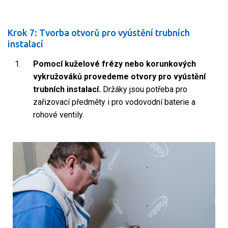
Krok 7: Tvorba otvorů pro vyústění trubních
instalací
Pomocí kuželové frézy nebo korunkových
vykružováků provedeme otvory pro vyústění
trubních instalací.
Držáky jsou potřeba pro
zařizovací předměty i pro vodovodní baterie a
rohové ventily.