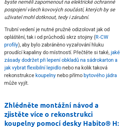
byste neměli zapomenout na elektrické ochranné
pospojení všech kovových součástí, kterých by se
uživatel mohl dotknout, tedy i zárubní.
Trubní vedení je nutné pružně odizolovat jak od
opláštění, tak i od průchodů skrz stojiny (
R-CW
profily
), aby bylo zabráněno vyzařování hluku
proudící kapaliny do místností. Přečtěte si také,
jaké
zásady dodržet při lepení obkladů na sádrokarton a
jak vybrat flexibilní lepidlo
nebo na kolik taková
rekonstrukce
koupelny
nebo přímo
bytového jádra
může vyjít.
Zhlédněte montážní návod a
zjistěte více o rekonstrukci
koupelny pomocí desky Habito® H: