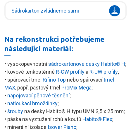
Sádrokarton zvládneme sami
Na rekonstrukci potřebujeme
následující materiál:
• vysokopevnostní
sádrokartonové desky Habito® H
;
• kovové tenkostěnné
R-CW profily
a
R-UW profily
;
• spárovací tmel
Rifino Top
nebo spárovací
tmel
MAX
, popř. pastový tmel
ProMix Mega
;
•
napojovací pěnové těsnění
;
•
natloukací hmoždinky
;
•
šrouby
na desky Habito® H typu UMN 3,5 x 25 mm;
• páska na vyztužení rohů a koutů
Habito® Flex
;
• minerální izolace
Isover Piano
;