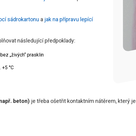
cí sádrokartonu
a
jak na přípravu lepící
lňovat následující předpoklady:
 bez „živých“ prasklin
. +5 °C
např. beton)
je třeba ošetřit kontaktním nátěrem, který je