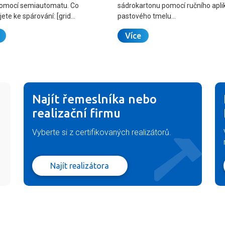
omocí semiautomatu. Co
sádrokartonu pomocí ručního apli
ete ke spárování: [grid…
pastového tmelu…
Více
Najít řemeslníka nebo
realizační firmu
Vyberte si z certifikovaných realizátorů.
Najít realizátora