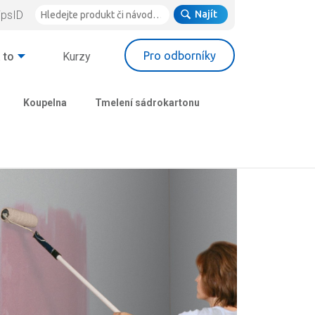
ipsID
Najít
Pro odborníky
 to
Kurzy
Koupelna
Tmelení sádrokartonu