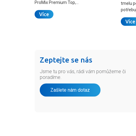
ProMix Premium Top,…
tmelu p
potřebuj
Více
Více
Zeptejte se nás
Jsme tu pro vás, rádi vám pomůžeme či
poradíme.
Zašlete nám dotaz