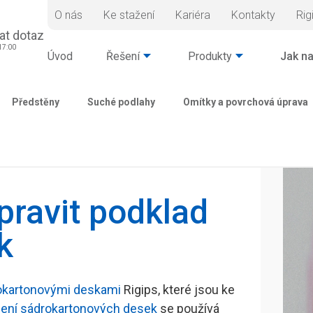
O nás
Ke stažení
Kariéra
Kontakty
Rig
at dotaz
17:00
Úvod
Řešení
Produkty
Jak na
Předstěny
Suché podlahy
Omítky a povrchová úprava
pravit podklad
k
okartonovými deskami
Rigips, které jsou ke
pení sádrokartonových desek
se používá