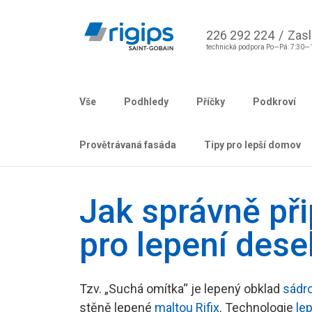
226 292 224
/
Zasl
technická podpora Po—Pá: 7:30—
Vše
Podhledy
Příčky
Podkroví
Provětrávaná fasáda
Tipy pro lepší domov
Jak správně při
pro lepení dese
Tzv. „Suchá omítka“ je lepený obklad
sádr
stěně lepené
maltou Rifix
. Technologie
le