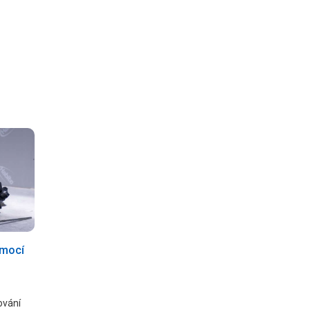
omocí
ování