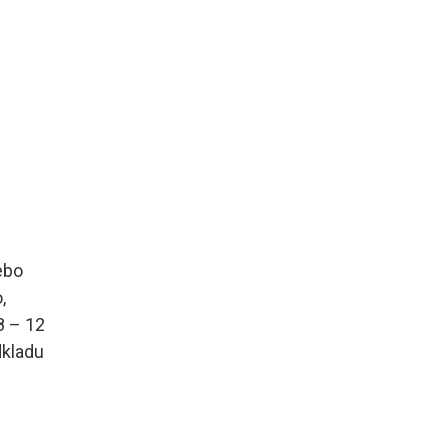
ebo
,
8 – 12
dkladu