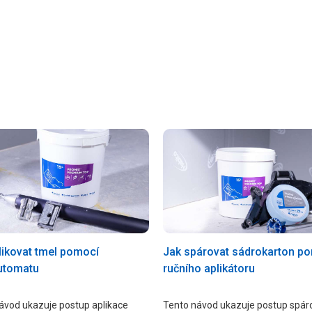
likovat tmel pomocí
Jak spárovat sádrokarton p
utomatu
ručního aplikátoru
ávod ukazuje postup aplikace
Tento návod ukazuje postup spár