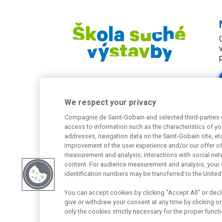
We respect your privacy
Compagnie de Saint-Gobain and selected third-parties u
access to information such as the characteristics of you
addresses, navigation data on the Saint-Gobain site, et
improvement of the user experience and/or our offer o
measurement and analysis; interactions with social net
Potřebujete poradit?
content. For audience measurement and analysis, your 
identification numbers may be transferred to the United
Máte dotaz k našim produktům, či jejich využití v
konstrukcích? Neváhejte nás kontaktovat.
You can accept cookies by clicking "Accept All" or decli
give or withdraw your consent at any time by clicking on 
Centrum technické podpory
only the cookies strictly necessary for the proper functi