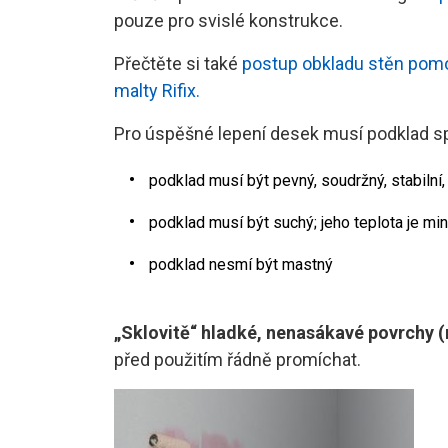
pouze pro svislé konstrukce.
Přečtěte si také
postup obkladu stěn pomo
malty Rifix.
Pro úspěšné lepení desek musí podklad sp
podklad musí být pevný, soudržný, stabilní,
podklad musí být suchý; jeho teplota je min
podklad nesmí být mastný
„Sklovitě“ hladké, nenasákavé povrchy (
před použitím řádně promíchat.