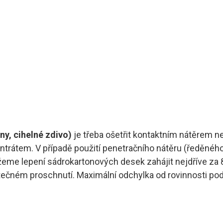
ny, cihelné zdivo)
je třeba ošetřit kontaktním nátěrem n
rátem. V případě použití penetračního nátěru (ředěného
eme lepení sádrokartonových desek zahájit nejdříve za 
statečném proschnutí. Maximální odchylka od rovinnosti po