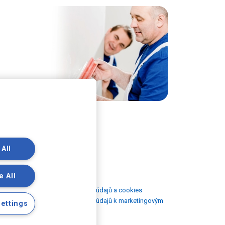
 All
žitečné odkazy
e All
rávní Podmínky
ouhlas se zpracováním osobních údajů a cookies
ouhlas se zpracováním osobních údajů k marketingovým
ettings
čelům