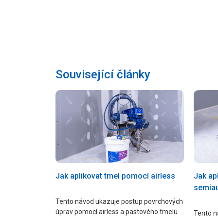
Související články
Jak aplikovat tmel pomocí airless
Jak ap
semia
Tento návod ukazuje postup povrchových
úprav pomocí airless a pastového tmelu
Tento n