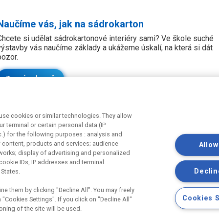
Naučíme vás, jak na sádrokarton
Chcete si udělat sádrokartonové interiéry sami? Ve škole suché
výstavby vás naučíme základy a ukážeme úskalí, na která si dát
pozor.
Termíny kurzů
se cookies or similar technologies. They allow
r terminal or certain personal data (IP
c.) for the following purposes : analysis and
f content, products and services; audience
Allow
works; display of advertising and personalized
Odebírejte náš newsletter
U
cookie IDs, IP addresses and terminal
Declin
 States.
P
S
ne them by clicking "Decline All". You may freely
S
Cookies S
"Cookies Settings". If you click on "Decline All"
ú
oning of the site will be used.