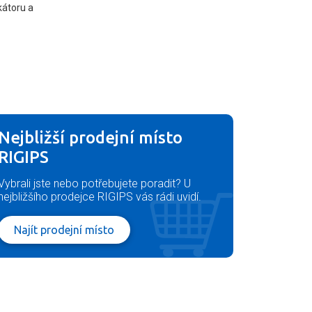
kátoru a
Nejbližší prodejní místo
RIGIPS
Vybrali jste nebo potřebujete poradit? U
nejbližšího prodejce RIGIPS vás rádi uvidí.
Najít prodejní místo