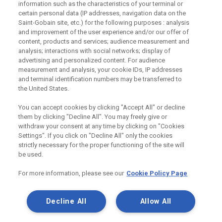
information such as the characteristics of your terminal or
certain personal data (IP addresses, navigation data on the
Saint-Gobain site, etc.) for the following purposes : analysis
Odebírejte náš newsletter
and improvement of the user experience and/or our offer of
content, products and services; audience measurement and
analysis; interactions with social networks; display of
advertising and personalized content. For audience
Užitečné odkazy
measurement and analysis, your cookie IDs, IP addresses
and terminal identification numbers may be transferred to
Právní Podmínky
the United States.
Souhlas se zpracováním osobních údajů a cookies
Souhlas se zpracováním osobních údajů k marketingovým
You can accept cookies by clicking "Accept All" or decline
účelům
them by clicking "Decline All". You may freely give or
withdraw your consent at any time by clicking on "Cookies
Settings". If you click on "Decline All" only the cookies
strictly necessary for the proper functioning of the site will
Saint-Gobain Construction Products
be used.
CZ a.s., IČ:25029673, se sídlem
Praha 8, Smrčkova 2485/4, PSČ 180
For more information, please see our
Cookie Policy Page
00
Decline All
Allow All