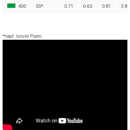
400
50*
0.71
0.63
0.81
0.82
*např. Isover Piano