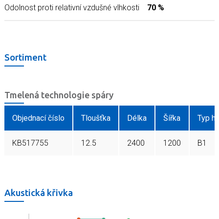
Odolnost proti relativní vzdušné vlhkosti
70 %
Sortiment
Tmelená technologie spáry
Objednací číslo
Tloušťka
Délka
Šířka
Typ hr
KB517755
12.5
2400
1200
B1
Akustická křivka