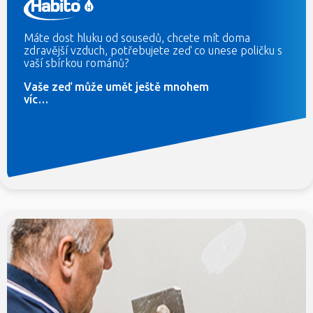
Máte dost hluku od sousedů, chcete mít doma
zdravější vzduch, potřebujete zeď co unese poličku s
vaší sbírkou románů?
Vaše zeď může umět ještě mnohem
víc…