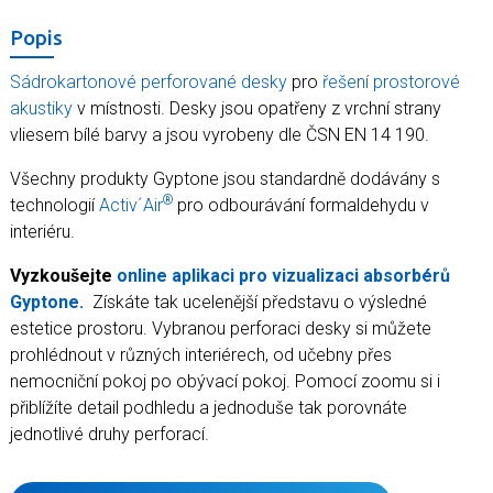
Popis
Sádrokartonové perforované desky
pro
řešení prostorové
akustiky
v místnosti. Desky jsou opatřeny z vrchní strany
vliesem bílé barvy a jsou vyrobeny dle ČSN EN 14 190.
Všechny produkty Gyptone jsou standardně dodávány s
®
technologií
Activ´Air
pro odbourávání formaldehydu v
interiéru.
Vyzkoušejte
online aplikaci pro vizualizaci absorbérů
Gyptone.
Získáte tak ucelenější představu o výsledné
estetice prostoru. Vybranou perforaci desky si můžete
prohlédnout v různých interiérech, od učebny přes
nemocniční pokoj po obývací pokoj. Pomocí zoomu si i
přiblížíte detail podhledu a jednoduše tak porovnáte
jednotlivé druhy perforací.