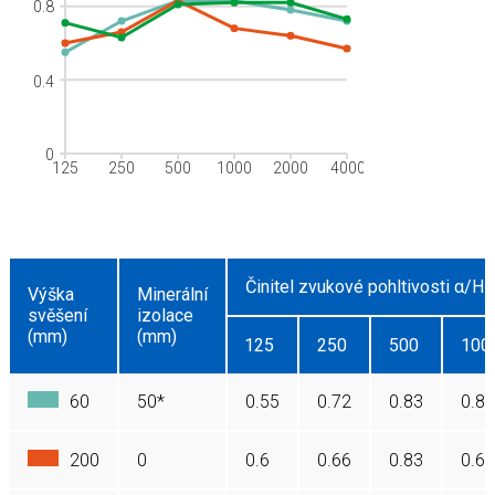
0.8
0.4
0
125
250
500
1000
2000
4000
Činitel zvukové pohltivosti α/Hz
Výška
Minerální
svěšení
izolace
(mm)
(mm)
125
250
500
100
60
50*
0.55
0.72
0.83
0.83
200
0
0.6
0.66
0.83
0.68