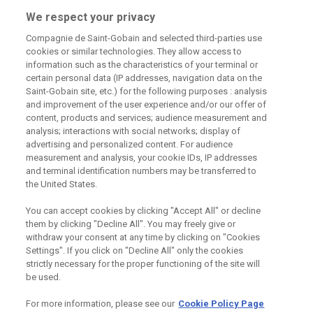
226 292 224
Zaslat dotaz
We respect your privacy
Compagnie de Saint-Gobain and selected third-parties use
cookies or similar technologies. They allow access to
information such as the characteristics of your terminal or
certain personal data (IP addresses, navigation data on the
Saint-Gobain site, etc.) for the following purposes : analysis
and improvement of the user experience and/or our offer of
Odebírejte náš newsletter
content, products and services; audience measurement and
analysis; interactions with social networks; display of
advertising and personalized content. For audience
measurement and analysis, your cookie IDs, IP addresses
Užitečné odkazy
and terminal identification numbers may be transferred to
the United States.
Právní Podmínky
Souhlas se zpracováním osobních údajů a cookies
You can accept cookies by clicking "Accept All" or decline
Souhlas se zpracováním osobních údajů k marketingovým
them by clicking "Decline All". You may freely give or
účelům
withdraw your consent at any time by clicking on "Cookies
Settings". If you click on "Decline All" only the cookies
strictly necessary for the proper functioning of the site will
be used.
Saint-Gobain Construction Products
CZ a.s., IČ:25029673, se sídlem
For more information, please see our
Cookie Policy Page
Praha 8, Smrčkova 2485/4, PSČ 180