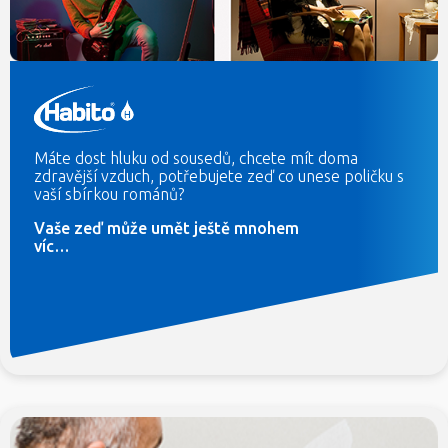
Máte dost hluku od sousedů, chcete mít doma
zdravější vzduch, potřebujete zeď co unese poličku s
vaší sbírkou románů?
Vaše zeď může umět ještě mnohem
víc…