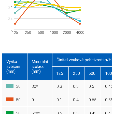
0.4
0.2
0
125
250
500
1000
2000
4000
Činitel zvukové pohltivosti α/Hz
Výška
Minerální
svěšení
izolace
(mm)
(mm)
125
250
500
100
30
30*
0.3
0.5
0.5
0.45
50
0
0.1
0.4
0.65
0.55
50
50**
0.5
0.5
0.45
0.4