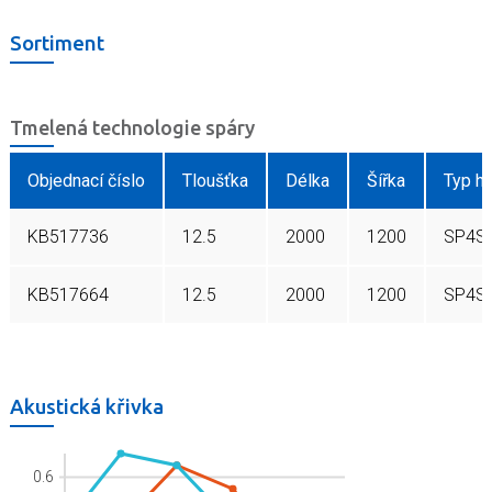
Sortiment
Tmelená technologie spáry
Objednací číslo
Tloušťka
Délka
Šířka
Typ hr
KB517736
12.5
2000
1200
SP4S
KB517664
12.5
2000
1200
SP4S
Akustická křivka
0.6