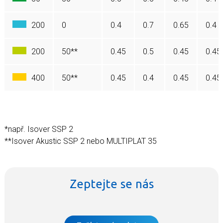
200
0
0.4
0.7
0.65
0.4
200
50**
0.45
0.5
0.45
0.45
400
50**
0.45
0.4
0.45
0.45
*např. Isover SSP 2
**Isover Akustic SSP 2 nebo MULTIPLAT 35
Zeptejte se nás