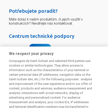
Potřebujete poradit?
Máte dotaz k našim produktům, či jejich využití v
konstrukcích? Neváhejte nás kontaktovat.
Centrum technické podpory
226 292 224
Zaslat dotaz
We respect your privacy
Compagnie de Saint-Gobain and selected third-parties use
cookies or similar technologies. They allow access to
information such as the characteristics of your terminal or
certain personal data (IP addresses, navigation data on the
Saint-Gobain site, etc.) for the following purposes : analysis
Odebírejte náš newsletter
and improvement of the user experience and/or our offer of
content, products and services; audience measurement and
analysis; interactions with social networks; display of
advertising and personalized content. For audience
Užitečné odkazy
measurement and analysis, your cookie IDs, IP addresses
and terminal identification numbers may be transferred to