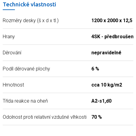
Technické vlastnosti
Rozměry desky (š x d x tl.)
1200 x 2000 x 12,5
Hrany
4SK - předbroušen
Děrování
nepravidelné
Podíl děrované plochy
6 %
Hmotnost
cca 10 kg/m2
Třída reakce na oheň
A2-s1,d0
Odolnost proti relativní vzdušné vlhkosti
70 %