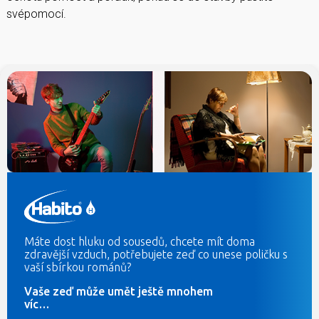
svépomocí.
Máte dost hluku od sousedů, chcete mít doma
zdravější vzduch, potřebujete zeď co unese poličku s
vaší sbírkou románů?
Vaše zeď může umět ještě mnohem
víc…