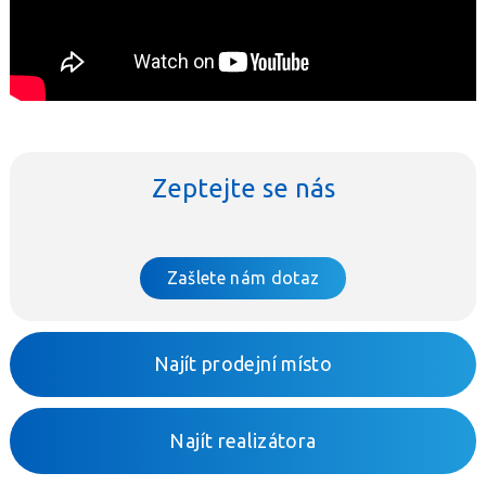
Zeptejte se nás
Zašlete nám dotaz
Najít prodejní místo
Najít realizátora