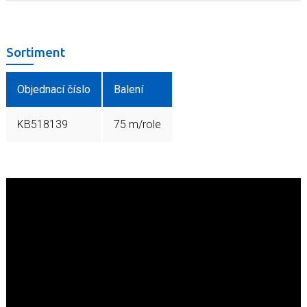
Sortiment
Objednací číslo
Balení
KB518139
75 m/role