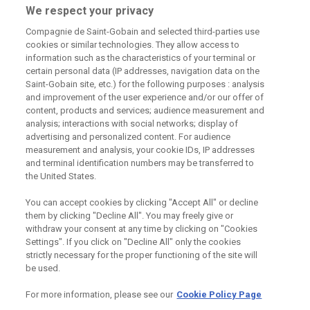
226 292 224
Zaslat dotaz
We respect your privacy
Compagnie de Saint-Gobain and selected third-parties use
cookies or similar technologies. They allow access to
information such as the characteristics of your terminal or
certain personal data (IP addresses, navigation data on the
Saint-Gobain site, etc.) for the following purposes : analysis
and improvement of the user experience and/or our offer of
Odebírejte náš newsletter
content, products and services; audience measurement and
analysis; interactions with social networks; display of
advertising and personalized content. For audience
measurement and analysis, your cookie IDs, IP addresses
Užitečné odkazy
and terminal identification numbers may be transferred to
the United States.
Právní Podmínky
Souhlas se zpracováním osobních údajů a cookies
You can accept cookies by clicking "Accept All" or decline
Souhlas se zpracováním osobních údajů k marketingovým
them by clicking "Decline All". You may freely give or
účelům
withdraw your consent at any time by clicking on "Cookies
Settings". If you click on "Decline All" only the cookies
strictly necessary for the proper functioning of the site will
be used.
Saint-Gobain Construction Products
CZ a.s., IČ:25029673, se sídlem
For more information, please see our
Cookie Policy Page
Praha 8, Smrčkova 2485/4, PSČ 180