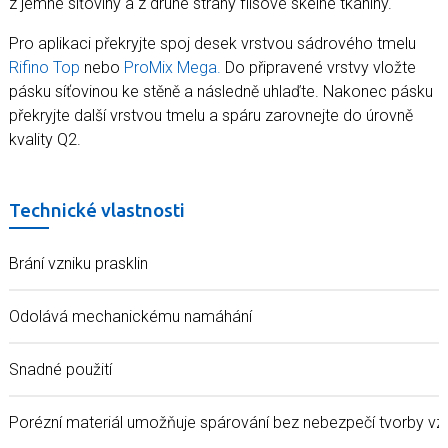
z jemné síťoviny a z druhé strany flísové skelné tkaniny.
Pro aplikaci překryjte spoj desek vrstvou sádrového tmelu
Rifino Top
nebo
ProMix Mega.
Do připravené vrstvy vložte
pásku síťovinou ke stěně a následně uhlaďte. Nakonec pásku
překryjte další vrstvou tmelu a spáru zarovnejte do úrovně
kvality Q2.
Technické vlastnosti
Brání vzniku prasklin
Odolává mechanickému namáhání
Snadné použití
Porézní materiál umožňuje spárování bez nebezpečí tvorby vz