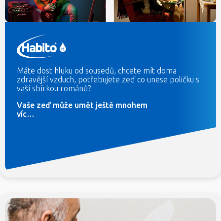
Máte dost hluku od sousedů, chcete mít doma
zdravější vzduch, potřebujete zeď co unese poličku s
vaší sbírkou románů?
Vaše zeď může umět ještě mnohem
víc…