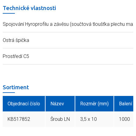
Technické vlastnosti
Spojování Hyroprofilu a závěsu (součtová tloušťka plechu max
Ostrá špička
Prostředí C5
Sortiment
Objednací číslo
Název
Rozměr (mm)
Balení (
KB517852
Šroub LN
3,5 x 10
1000