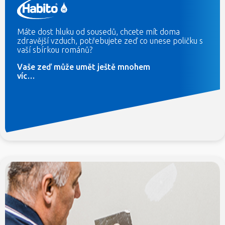
Máte dost hluku od sousedů, chcete mít doma
zdravější vzduch, potřebujete zeď co unese poličku s
vaší sbírkou románů?
Vaše zeď může umět ještě mnohem
víc…