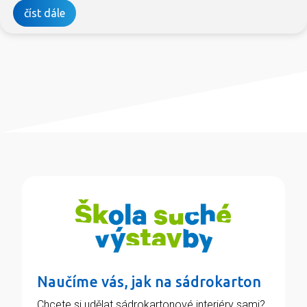
číst dále
Naučíme vás, jak na sádrokarton
Chcete si udělat sádrokartonové interiéry sami?