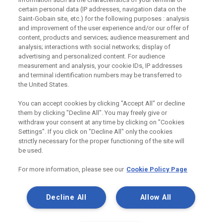
certain personal data (IP addresses, navigation data on the
Saint-Gobain site, etc.) for the following purposes : analysis
and improvement of the user experience and/or our offer of
Odebírejte náš newsletter
content, products and services; audience measurement and
analysis; interactions with social networks; display of
advertising and personalized content. For audience
measurement and analysis, your cookie IDs, IP addresses
Užitečné odkazy
and terminal identification numbers may be transferred to
the United States.
Právní Podmínky
Souhlas se zpracováním osobních údajů a cookies
You can accept cookies by clicking "Accept All" or decline
Souhlas se zpracováním osobních údajů k marketingovým
them by clicking "Decline All". You may freely give or
účelům
withdraw your consent at any time by clicking on "Cookies
Settings". If you click on "Decline All" only the cookies
strictly necessary for the proper functioning of the site will
be used.
Saint-Gobain Construction Products
CZ a.s., IČ:25029673, se sídlem
For more information, please see our
Cookie Policy Page
Praha 8, Smrčkova 2485/4, PSČ 180
00
Decline All
Allow All