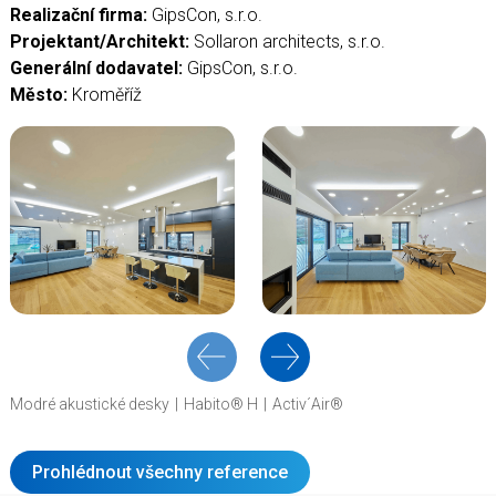
Realizační firma:
GipsCon, s.r.o.
Projektant/Architekt:
Sollaron architects, s.r.o.
Generální dodavatel:
GipsCon, s.r.o.
Město:
Kroměříž
Modré akustické desky
Habito® H
Activ´Air®
Prohlédnout všechny reference