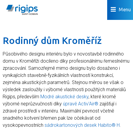
Menu
Rodinný dům Kroměříž
Působivého designu interiéru bylo v novostavbě rodinného
domu v Kroměříži docíleno díky profesionálnímu řemeslnému
zpracování. Samozřejmě mimo designu bylo dosaženo i
vynikajících stavebně-fyzikálních vlastností konstrukcí,
zejména akustických parametrů. Stejnou měrou se však o
výsledek zasloužily i výborné vlastnosti použitých materiálů
Rigips, především
Modré akustické desky
, které kromě
výborné neprůzvučnosti díky
úpravě Activ’Air®
zajišťují i
zdravé prostředí v interiéru. Maximální pevnost včetně
snadného kotvení břemen pak lze očekávat od
vysokopevnostních
sádrokartonových desek Habito® H
.