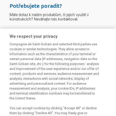
Potřebujete poradit?
Máte dotaz k našim produktům, či jejich využití v
konstrukcích? Neváhejte nás kontaktovat.
Centrum technické podpory
We respect your privacy
Compagnie de Saint-Gobain and selected third-parties use
226 292 224
Zaslat dotaz
cookies or similar technologies. They allow access to
information such as the characteristics of your terminal or
certain personal data (IP addresses, navigation data on the
Saint-Gobain site, etc.) for the following purposes : analysis
and improvement of the user experience and/or our offer of
content, products and services; audience measurement and
analysis; interactions with social networks; display of
Odebírejte náš newsletter
advertising and personalized content. For audience
measurement and analysis, your cookie IDs, IP addresses
and terminal identification numbers may be transferred to
the United States.
Užitečné odkazy
You can accept cookies by clicking "Accept All" or decline
them by clicking "Decline All". You may freely give or
Právní Podmínky