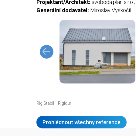
Projektant/Architekt:
svoboda.plan s.r.o.,
Generální dodavatel:
Miroslav Vyskočil
RigiStabil
Rigidur
Prohlédnout všechny reference