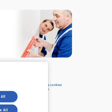
ečné odkazy
Podmínky
 se zpracováním osobních údajů a cookies
 se zpracováním osobních údajů k
ngovým účelům
 All
e All