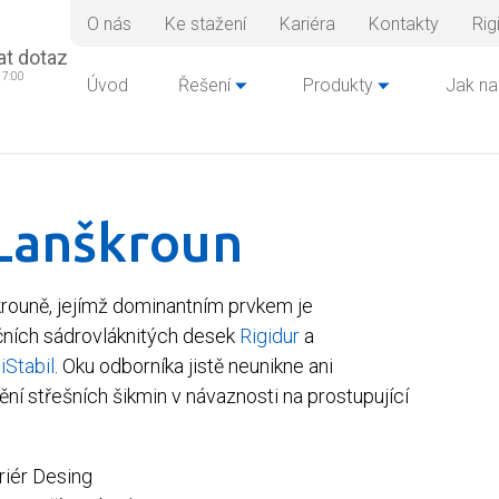
O nás
Ke stažení
Kariéra
Kontakty
Rig
at dotaz
17:00
Úvod
Řešení
Produkty
Jak na
Lanškroun
rouně, jejímž dominantním prvkem je
čních sádrovláknitých desek
Rigidur
a
iStabil
. Oku odborníka jistě neunikne ani
í střešních šikmin v návaznosti na prostupující
riér Desing