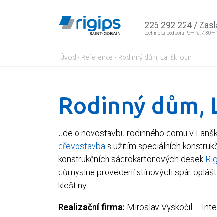
226 292 224
/
Zasl
technická podpora Po—Pá: 7:30—
Úvod
›
Reference
›
Rodinný dům, Lanškroun
Rodinný dům, 
Jde o novostavbu rodinného domu v Lanšk
dřevostavba
s užitím speciálních konstruk
konstrukčních sádrokartonových desek
Rig
důmyslné provedení stínových spár opláštěn
kleštiny.
Realizační firma:
Miroslav Vyskočil – Inte