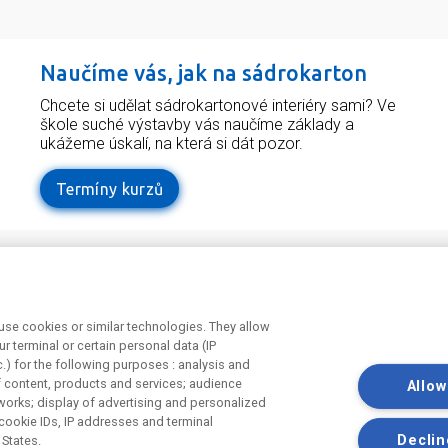
Naučíme vás, jak na sádrokarton
Chcete si udělat sádrokartonové interiéry sami? Ve
škole suché výstavby vás naučíme základy a
ukážeme úskalí, na která si dát pozor.
Termíny kurzů
Odebírejte náš newsletter
Užit
tí v
Právní 
se cookies or similar technologies. They allow
Souhlas
r terminal or certain personal data (IP
Souhlas
c.) for the following purposes : analysis and
marketi
f content, products and services; audience
Allow
works; display of advertising and personalized
cookie IDs, IP addresses and terminal
Declin
 States.