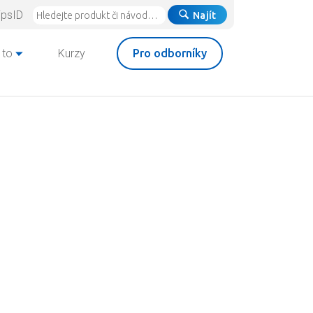
ipsID
Najít
 to
Kurzy
Pro odborníky