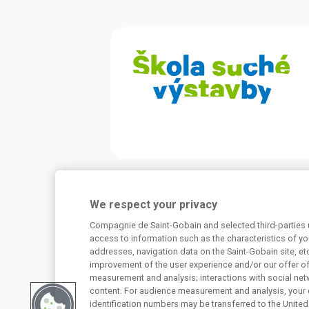
Potřebujete poradit?
We respect your privacy
Máte dotaz k našim produktům, či jejich využi
Compagnie de Saint-Gobain and selected third-parties u
konstrukcích? Neváhejte nás kontaktovat.
access to information such as the characteristics of you
addresses, navigation data on the Saint-Gobain site, et
Centrum technické podpory
improvement of the user experience and/or our offer o
measurement and analysis; interactions with social net
content. For audience measurement and analysis, your 
226 292 224
Zaslat dotaz
identification numbers may be transferred to the United