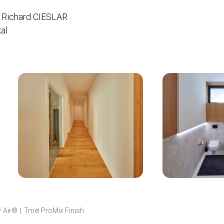
 Richard CIESLAR
al
v´Air®
Tmel ProMix Finish