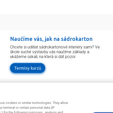
Naučíme vás, jak na sádrokarton
Chcete si udělat sádrokartonové interiéry sami? Ve
škole suché výstavby vás naučíme základy a
ukážeme úskalí, na která si dát pozor.
Termíny kurzů
Odebírejte náš newsletter
Užit
tí v
Právní 
se cookies or similar technologies. They allow
Souhlas
r terminal or certain personal data (IP
Souhlas
c.) for the following purposes : analysis and