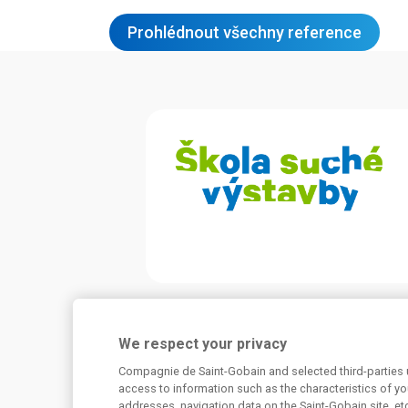
Prohlédnout všechny reference
Potřebujete poradit?
We respect your privacy
Máte dotaz k našim produktům, či jejich využi
Compagnie de Saint-Gobain and selected third-parties u
konstrukcích? Neváhejte nás kontaktovat.
access to information such as the characteristics of you
addresses, navigation data on the Saint-Gobain site, et