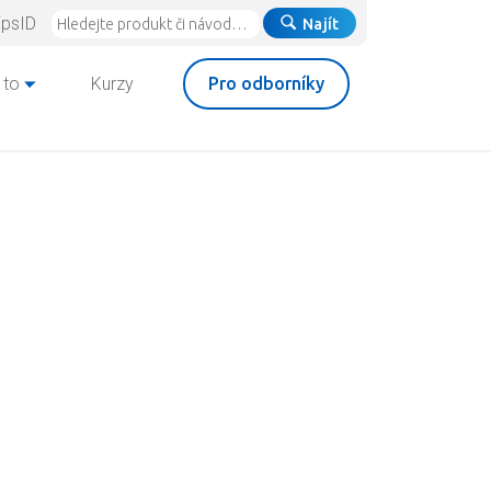
ipsID
Najít
 to
Kurzy
Pro odborníky