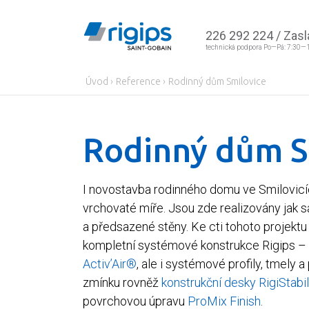
226 292 224
/
Zasl
technická podpora Po—Pá: 7:30—
Úvod
›
Reference
›
Rodinný dům Smilovice
Rodinný dům S
I novostavba rodinného domu ve Smilovicíc
vrchovaté míře. Jsou zde realizovány jak s
a předsazené stěny. Ke cti tohoto projektu 
kompletní systémové konstrukce Rigips –
Activ’Air®
, ale i systémové profily, tmely a
zmínku rovněž
konstrukční desky RigiStabil
povrchovou úpravu
ProMix Finish
.