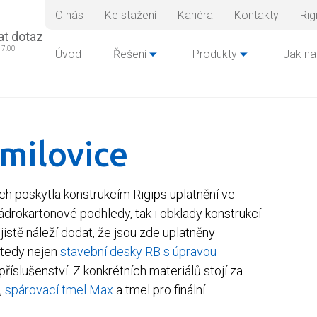
O nás
Ke stažení
Kariéra
Kontakty
Rig
at dotaz
17:00
Úvod
Řešení
Produkty
Jak na
milovice
h poskytla konstrukcím Rigips uplatnění ve
ádrokartonové podhledy, tak i obklady konstrukcí
jistě náleží dodat, že jsou zde uplatněny
 tedy nejen
stavební desky RB s úpravou
 příslušenství. Z konkrétních materiálů stojí za
,
spárovací tmel Max
a tmel pro finální