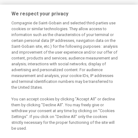
Centrum technické podpory
We respect your privacy
Compagnie de Saint-Gobain and selected third-parties use
226 292 224
Zaslat dotaz
cookies or similar technologies. They allow access to
information such as the characteristics of your terminal or
certain personal data (IP addresses, navigation data on the
Saint-Gobain site, etc.) for the following purposes : analysis
and improvement of the user experience and/or our offer of
content, products and services; audience measurement and
analysis; interactions with social networks; display of
Odebírejte náš newsletter
advertising and personalized content. For audience
measurement and analysis, your cookie IDs, IP addresses
and terminal identification numbers may be transferred to
the United States.
Užitečné odkazy
You can accept cookies by clicking "Accept All" or decline
them by clicking "Decline All". You may freely give or
Právní Podmínky
Souhlas se zpracováním osobních údajů a cookies
withdraw your consent at any time by clicking on "Cookies
Souhlas se zpracováním osobních údajů k marketingovým
Settings". If you click on "Decline All" only the cookies
účelům
strictly necessary for the proper functioning of the site will
be used.