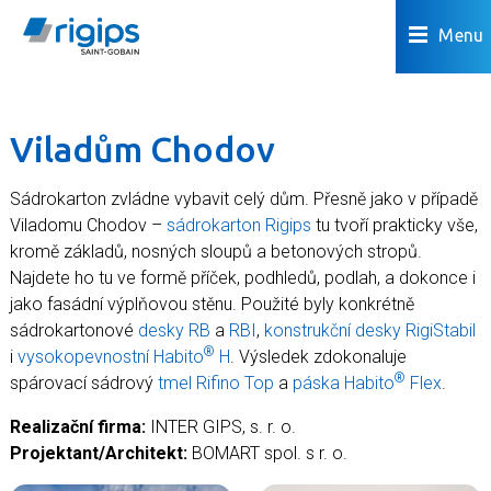
Menu
Viladům Chodov
Sádrokarton zvládne vybavit celý dům. Přesně jako v případě
Viladomu Chodov –
sádrokarton Rigips
tu tvoří prakticky vše,
kromě základů, nosných sloupů a betonových stropů.
Najdete ho tu ve formě příček, podhledů, podlah, a dokonce i
jako fasádní výplňovou stěnu. Použité byly konkrétně
sádrokartonové
desky RB
a
RBI
,
konstrukční desky RigiStabil
®
i
vysokopevnostní Habito
H
. Výsledek zdokonaluje
®
spárovací sádrový
tmel Rifino Top
a
páska Habito
Flex
.
Realizační firma:
INTER GIPS, s. r. o.
Projektant/Architekt:
BOMART spol. s r. o.