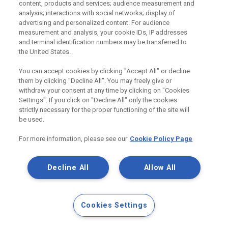
content, products and services; audience measurement and
analysis; interactions with social networks; display of
advertising and personalized content. For audience
Užitečné odkazy
measurement and analysis, your cookie IDs, IP addresses
and terminal identification numbers may be transferred to
Právní Podmínky
the United States.
Souhlas se zpracováním osobních údajů a cookies
Souhlas se zpracováním osobních údajů k marketingovým
účelům
You can accept cookies by clicking "Accept All" or decline
them by clicking "Decline All". You may freely give or
withdraw your consent at any time by clicking on "Cookies
Settings". If you click on "Decline All" only the cookies
Saint-Gobain Construction Products
strictly necessary for the proper functioning of the site will
CZ a.s., IČ:25029673, se sídlem
be used.
Praha 8, Smrčkova 2485/4, PSČ 180
00
For more information, please see our
Cookie Policy Page
Decline All
Allow All
Cookies Settings