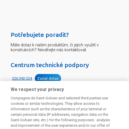
Potřebujete poradit?
Máte dotaz k našim produktům, či jejich využití v
konstrukcích? Neváhejte nás kontaktovat.
Centrum technické podpory
226 292 224
Zaslat dotaz
We respect your privacy
Compagnie de Saint-Gobain and selected third-parties use
cookies or similar technologies. They allow access to
information such as the characteristics of your terminal or
certain personal data (IP addresses, navigation data on the
Odebírejte náš newsletter
Saint-Gobain site, etc.) for the following purposes : analysis
and improvement of the user experience and/or our offer of