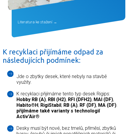
Literatura ke stažení
K recyklaci přijímáme odpad za
následujících podmínek:
Jde o zbytky desek, které nebyly na stavbě
využity.
K recyklaci přijímáme tento typ desek Rigips:
Hobby RB (A)
,
RBI (H2)
,
RFI (DFH2)
,
MAI (DF)
,
Habito®H
,
RigiStabil
,
RB (A)
,
RF (DF)
,
MA (DF)
.
přijímáme také varianty s technologií
Activ’Air®
Desky musí být nové, bez tmelů, příměsí, zbytků
barev, šroubů či jiných nepatřičných materiálů či