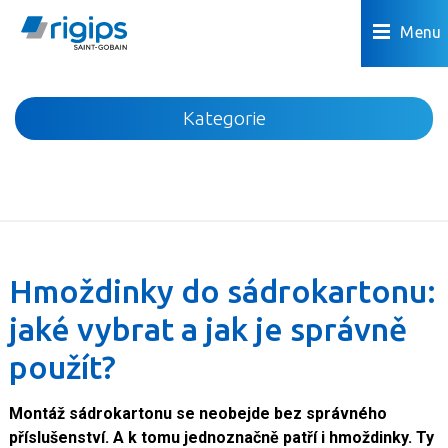
Menu
Kategorie
Novinky
Akce
Podhledy
Příčky
Hmoždinky do sádrokartonu:
Podlahy
jaké vybrat a jak je správně
Omítky a povrchová úprava
použít?
Předstěny a šachty
Podkroví
Montáž sádrokartonu se neobejde bez správného
Dřevostavby
příslušenství. A k tomu jednoznačně patří i hmoždinky. Ty