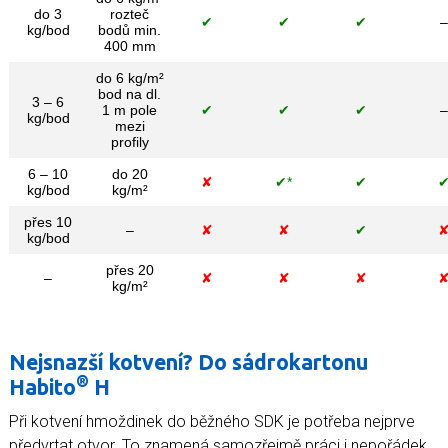
do 3
rozteč
✔
✔
✔
–
kg/bod
bodů min.
400 mm
do 6 kg/m²
bod na dl.
3 – 6
1 m pole
✔
✔
✔
–
kg/bod
mezi
profily
6 – 10
do 20
✘
✔*
✔
kg/bod
kg/m²
přes 10
–
✘
✘
✔
kg/bod
přes 20
–
✘
✘
✘
kg/m²
Nejsnazší kotvení? Do sádrokartonu
®
Habito
H
Při kotvení hmoždinek do běžného SDK je potřeba nejprve
předvrtat otvor. To znamená samozřejmě práci i nepořádek