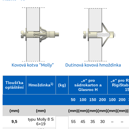
„e“ pro
„e“ pro R
Tloušťka
1)
Hmoždinka
(kg)
sádrokarton a
RigiStabi
opláštění
Glasroc H
1
50
100
150
200
100
200
(mm)
(mm)
(mm)
(mm)
(mm)
(mm)
(mm)
(mm)
typu Molly 8 S
9,5
55
45
35
30
–
–
6×19