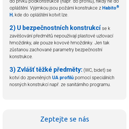
do prvků podkonstrukce (např. do profilů), nikdy ne do
®
opláštění. Výjimkou jsou požární konstrukce z
Habito
H
, kde do opláštění kotvit lze.
2) U bezpečnostních konstrukcí
se k
zavěšování předmětů nepoužívají plastové uzlovací
hmoždinky, ale pouze kovové hmoždinky. Jen tak
zůstanou zachované parametry bezpečnostní
konstrukce.
3) Zvlášť těžké předměty:
(WC, bidet) se
kotví do zpevněných
UA profilů
pomocí speciálních
nosných konstrukcí např. ze sanitárního programu.
Zeptejte se nás