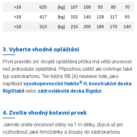
>18
625
[kg]
107
100
93
85
70
>18
417
[kg]
152
140
128
117
93
>18
313
[kg]
215
200
185
170
140
3. Vyberte vhodné opláštění
První pravidlo zní: dvojitě opláštěná příčka má větší únosnost
než jednoduše opláštěná. Přípustnou zátěž ale ovlivňuje také
typ sádrokartonu. Ten běžný RB (A) neunese tolik, jako
®
například
vysokopevnostní Habito
H
,
konstrukční deska
RigiStabil
nebo
sádrovláknitá deska Rigidur.
4. Zvolte vhodný kotevní prvek
Jakmile znáte únosnost stěny na 1 m délky, zbývá už jen
rozhodnout, jaké hmoždinky a šrouby do sádrokartonu