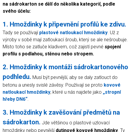
Koupelny a vlhké prostory
na sádrokarton se dělí do několika kategorií, podle
Zásady a užitečné informace
svého účelu:
Reference
1. Hmoždinky k připevnění profilů ke zdivu.
Tady se používají
plastové natloukací hmoždinky
. Už z
výroby v sobě mají zatloukací šroub, který se ale nešroubuje.
Místo toho se zatluče kladivem, což zajistí pevné
spojení
profilu s podlahou, stěnou nebo stropem.
2. Hmoždinky k montáži sádrokartonového
podhledu.
Musí být pevnější, aby se daly zatlouct do
betonu a unesly svislé závěsy. Používají se proto
kovové
natloukací hmoždinky
, které u nás najdete jako
„stropní
hřeby DN6“
.
3. Hmoždinky k zavěšování předmětů na
sádrokarton.
Jde většinou o plastové uzlovací
hmoždinky nebo pevnější
dutinové kovové hmoždinky
. Ty