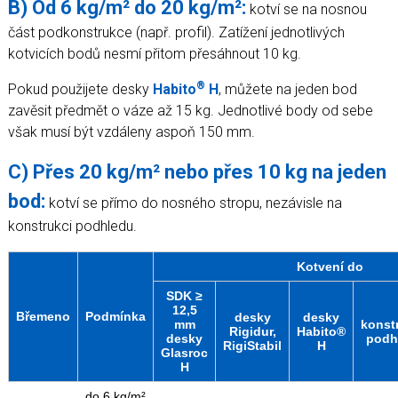
B) Od 6 kg/m² do 20 kg/m²:
kotví se na nosnou
část podkonstrukce (např. profil). Zatížení jednotlivých
kotvicích bodů nesmí přitom přesáhnout 10 kg.
®
Pokud použijete desky
Habito
H
, můžete na jeden bod
zavěsit předmět o váze až 15 kg. Jednotlivé body od sebe
však musí být vzdáleny aspoň 150 mm.
C) Přes 20 kg/m² nebo přes 10 kg na jeden
bod:
kotví se přímo do nosného stropu, nezávisle na
konstrukci podhledu.
Kotvení do
SDK ≥
12,5
Břemeno
Podmínka
desky
desky
mm
konst
Rigidur,
Habito®
desky
podh
RigiStabil
H
Glasroc
H
do 6 kg/m²