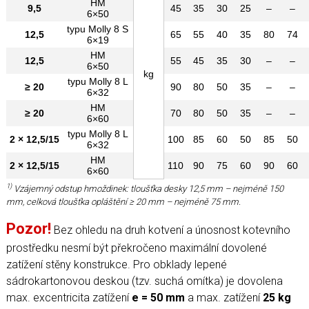
HM
9,5
45
35
30
25
–
–
6×50
typu Molly 8 S
12,5
65
55
40
35
80
74
6×19
HM
12,5
55
45
35
30
–
–
6×50
kg
typu Molly 8 L
≥ 20
90
80
50
35
–
–
6×32
HM
≥ 20
70
80
50
35
–
–
6×60
typu Molly 8 L
2 × 12,5/15
100
85
60
50
85
50
6×32
HM
2 × 12,5/15
110
90
75
60
90
60
6×60
1)
Vzájemný odstup hmoždinek: tloušťka desky 12,5 mm – nejméně 150
mm, celková tloušťka opláštění ≥ 20 mm – nejméně 75 mm.
Pozor!
Bez ohledu na druh kotvení a únosnost kotevního
prostředku nesmí být překročeno maximální dovolené
zatížení stěny konstrukce. Pro obklady lepené
sádrokartonovou deskou (tzv. suchá omítka) je dovolena
max. excentricita zatížení
e = 50 mm
a max. zatížení
25 kg