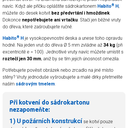
®
navíc. Když ale příčku opláštíte sádrokartonem
Habito
H
,
můžete do desek kotvit
bez předvrtání i hmoždinek
.
Dokonce
nepotřebujete ani vrtačku
. Stačí jen běžné vruty
do dřeva, které zašroubujete ručně.
®
Habito
H
je vysokopevnostní deska a unese toho opravdu
hodně. Na jeden vrut do dřeva Ø 5 mm zvládne až
34 kg
(při
excentricitě e = 100). Jednotlivé vruty navíc můžete umístit s
roztečí jen 30 mm
, aniž by se tím jejich únosnost omezila.
Potřebujete pověsit obrázek nebo zrcadlo na jiné místo
stěny? Vruty jednoduše vyšroubujete a malé dírky přetmelíte
naším
sádrovým tmelem
.
Při kotvení do sádrokartonu
nezapomeňte:
1) U požárních konstrukcí
se kotví pouze