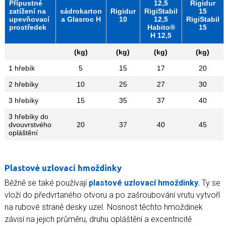
Přípustné
12,5
Rigidur
zatížení na
sádrokarton
Rigidur
RigiStabil
15
upevňovací
a Glasroc H
10
12,5
RigiStabil
prostředek
Habito®
15
H 12,5
(kg)
(kg)
(kg)
(kg)
1 hřebík
5
15
17
20
2 hřebíky
10
25
27
30
3 hřebíky
15
35
37
40
3 hřebíky do
dvouvrstvého
20
37
40
45
opláštění
Plastové uzlovací hmoždinky
Běžně se také používají
plastové uzlovací hmoždinky.
Ty se
vloží do předvrtaného otvoru a po zašroubování vrutu vytvoří
na rubové straně desky uzel. Nosnost těchto hmoždinek
závisí na jejich průměru, druhu opláštění a excentricitě