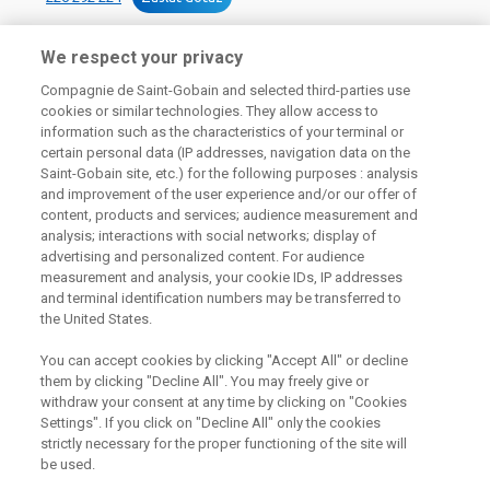
We respect your privacy
Compagnie de Saint-Gobain and selected third-parties use
cookies or similar technologies. They allow access to
information such as the characteristics of your terminal or
certain personal data (IP addresses, navigation data on the
Odebírejte náš newsletter
Saint-Gobain site, etc.) for the following purposes : analysis
and improvement of the user experience and/or our offer of
content, products and services; audience measurement and
analysis; interactions with social networks; display of
Užitečné odkazy
advertising and personalized content. For audience
measurement and analysis, your cookie IDs, IP addresses
Právní Podmínky
and terminal identification numbers may be transferred to
Souhlas se zpracováním osobních údajů a cookies
the United States.
Souhlas se zpracováním osobních údajů k marketingovým
účelům
You can accept cookies by clicking "Accept All" or decline
them by clicking "Decline All". You may freely give or
withdraw your consent at any time by clicking on "Cookies
Settings". If you click on "Decline All" only the cookies
Saint-Gobain Construction Products
strictly necessary for the proper functioning of the site will
CZ a.s., IČ:25029673, se sídlem
be used.
Praha 8, Smrčkova 2485/4, PSČ 180
00