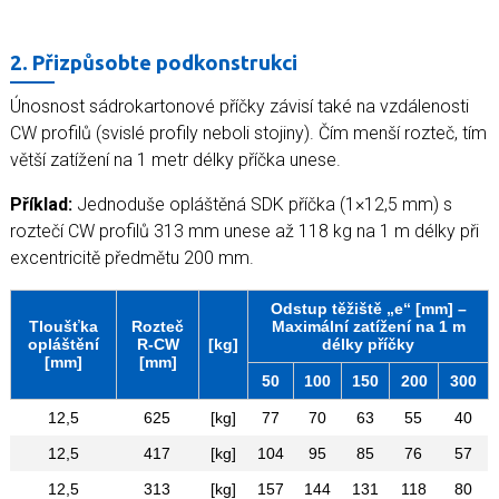
2. Přizpůsobte podkonstrukci
Únosnost sádrokartonové příčky závisí také na vzdálenosti
CW profilů (svislé profily neboli stojiny). Čím menší rozteč, tím
větší zatížení na 1 metr délky příčka unese.
Příklad:
Jednoduše opláštěná SDK příčka (1×12,5 mm) s
roztečí CW profilů 313 mm unese až 118 kg na 1 m délky při
excentricitě předmětu 200 mm.
Odstup těžiště „e“ [mm] –
Tloušťka
Rozteč
Maximální zatížení na 1 m
opláštění
R-CW
[kg]
délky příčky
[mm]
[mm]
50
100
150
200
300
12,5
625
[kg]
77
70
63
55
40
12,5
417
[kg]
104
95
85
76
57
12,5
313
[kg]
157
144
131
118
80