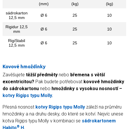
(mm)
(kg)
(kg)
sádrokarton
Ø 6
25
10
12,5 mm
Rigidur 12,5
Ø 6
25
10
mm
RigiStabil
Ø 6
25
10
12,5 mm
Kovové hmoždinky
Zavěšujete
těžší předměty
nebo
břemena s větší
excentricitou?
Pak budete potřebovat
kovové hmoždinky
do sádrokartonu
nebo
hmoždinky s vysokou nosností –
kotvy Rigips typu Molly.
Přesná nosnost
kotvy Rigips typu Molly
záleží na průměru
hmoždinky a na druhu desky, do které se kotví. Nejvíc unese
kotva Rigips typu Molly v kombinaci se
sádrokartonem
®
Habito
H.