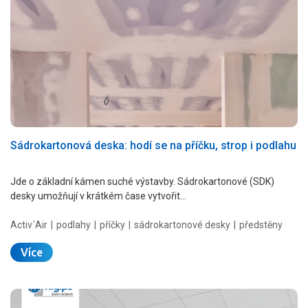
Sádrokartonová deska: hodí se na příčku, strop i podlahu
Jde o základní kámen suché výstavby. Sádrokartonové (SDK)
desky umožňují v krátkém čase vytvořit…
Activ´Air
podlahy
příčky
sádrokartonové desky
předstěny
Více