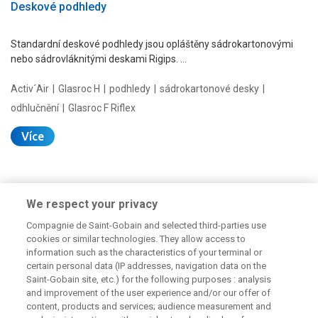
Deskové podhledy
Standardní deskové podhledy jsou opláštěny sádrokartonovými
nebo sádrovláknitými deskami Rigips. …
Activ´Air
Glasroc H
podhledy
sádrokartonové desky
odhlučnění
Glasroc F Riflex
Více
We respect your privacy
Compagnie de Saint-Gobain and selected third-parties use
cookies or similar technologies. They allow access to
information such as the characteristics of your terminal or
certain personal data (IP addresses, navigation data on the
Potřebujete poradit?
Saint-Gobain site, etc.) for the following purposes : analysis
and improvement of the user experience and/or our offer of
Máte dotaz k našim produktům, či jejich využití v
content, products and services; audience measurement and
konstrukcích? Neváhejte nás kontaktovat.