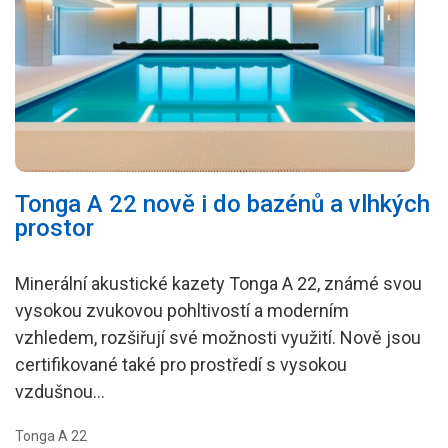
Podkroví
Dřevostavby
Koupelny a vlhké prostory
Zásady a užitečné informace
Reference
Tonga A 22 nově i do bazénů a vlhkých
prostor
Minerální akustické kazety Tonga A 22, známé svou
vysokou zvukovou pohltivostí a moderním
vzhledem, rozšiřují své možnosti využití. Nově jsou
certifikované také pro prostředí s vysokou
vzdušnou…
Tonga A 22