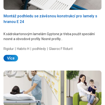
Montáž podhledu se závěsnou konstrukcí pro lamely s
hranou E 24
K sádrokartonovým lamelám Gyptone je třeba použít speciální
nosné a obvodové profily. Nosné profily…
Rigidur
Habito H
podhledy
Glasroc F Ridurit
Více