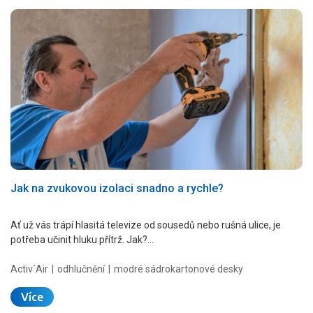
Jak na zvukovou izolaci snadno a rychle?
Ať už vás trápí hlasitá televize od sousedů nebo rušná ulice, je
potřeba učinit hluku přítrž. Jak?…
Activ´Air
odhlučnění
modré sádrokartonové desky
Více