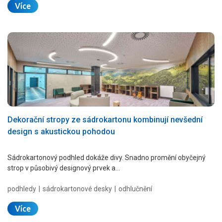
Více
Dekorační stropy ze sádrokartonu kombinují nevšední
design s akustickou pohodou
Sádrokartonový podhled dokáže divy. Snadno promění obyčejný
strop v působivý designový prvek a…
podhledy
sádrokartonové desky
odhlučnění
Více