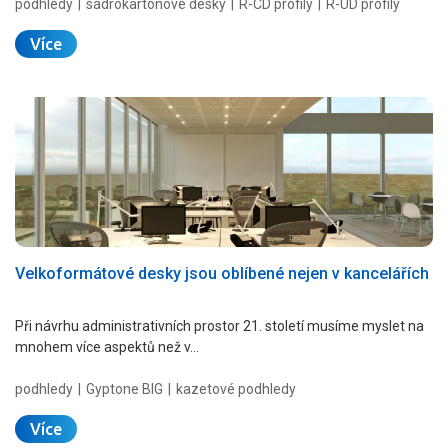
podhledy
sádrokartonové desky
R-CD profily
R-UD profily
Více
Velkoformátové desky jsou oblíbené nejen v kancelářích
Při návrhu administrativních prostor 21. století musíme myslet na
mnohem více aspektů než v…
podhledy
Gyptone BIG
kazetové podhledy
Více