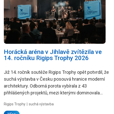
Podkroví
Dřevostavby
Koupelny a vlhké prostory
Zásady a užitečné informace
Reference
Horácká aréna v Jihlavě zvítězila ve
14. ročníku Rigips Trophy 2026
Již 14. ročník soutěže Rigips Trophy opět potvrdil, že
suchá výstavba v Česku posouvá hranice moderní
architektury. Odborná porota vybírala z 43
přihlášených projektů, mezi kterými dominovala…
Rigips Trophy
suchá výstavba