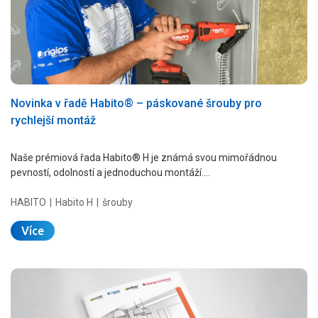
Novinka v řadě Habito® – páskované šrouby pro
rychlejší montáž
Naše prémiová řada Habito® H je známá svou mimořádnou
pevností, odolností a jednoduchou montáží.…
HABITO
Habito H
šrouby
Více