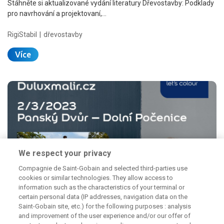
Stáhněte si aktualizované vydání literatury Dřevostavby: Podklady
pro navrhování a projektovaní,…
RigiStabil
dřevostavby
Více
We respect your privacy
Zveme vás na partnerské Profi školení pro malíře v
Compagnie de Saint-Gobain and selected third-parties use
cookies or similar technologies. They allow access to
Počernickém pivovaru
information such as the characteristics of your terminal or
certain personal data (IP addresses, navigation data on the
Saint-Gobain site, etc.) for the following purposes : analysis
Přijměte pozvání na Setkání partnerů věrnostního programu
and improvement of the user experience and/or our offer of
duluxmalir.cz s termínem 2.3.2023 od 9:30…