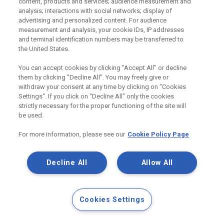
content, products and services; audience measurement and
analysis; interactions with social networks; display of
příslušenství Rigips
katalog produktů Rigips
advertising and personalized content. For audience
measurement and analysis, your cookie IDs, IP addresses
Více
and terminal identification numbers may be transferred to
the United States.
You can accept cookies by clicking "Accept All" or decline
them by clicking "Decline All". You may freely give or
withdraw your consent at any time by clicking on "Cookies
Settings". If you click on "Decline All" only the cookies
strictly necessary for the proper functioning of the site will
be used.
For more information, please see our
Cookie Policy Page
Videa Praxe z dílny
Decline All
Allow All
Ať už jste zkušený sádrokartonář nebo teprve se suchou
výstavbou začínáte, tak v této sérii videí…
Cookies Settings
Škola suché výstavby