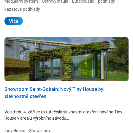
Modulární systém
Ostrovy Insula
Eurocoustic
podhledy
kazetové podhledy
Více
Showroom Saint-Gobain: Nový Tiny House byl
slavnostně otevřen
Ve středu 4. září se uskutečnilo slavnostní otevření nového Tiny
House v areálu výrobního závodu…
Tiny House
Showroom