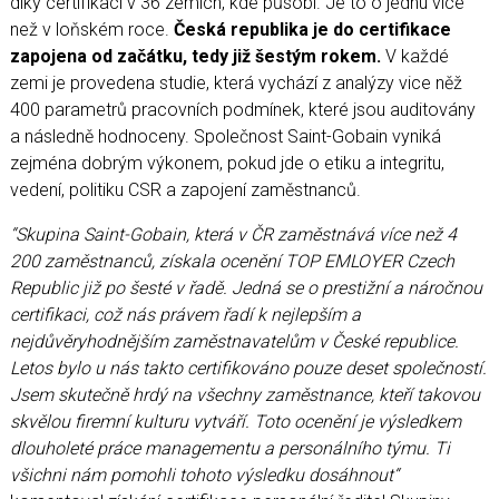
díky certifikaci v 36 zemích, kde působí. Je to o jednu více
než v loňském roce.
Česká republika je do certifikace
zapojena od začátku, tedy již šestým rokem.
V každé
zemi je provedena studie, která vychází z analýzy vice něž
400 parametrů pracovních podmínek, které jsou auditovány
a následně hodnoceny. Společnost Saint-Gobain vyniká
zejména dobrým výkonem, pokud jde o etiku a integritu,
vedení, politiku CSR a zapojení zaměstnanců.
“Skupina Saint-Gobain, která v ČR zaměstnává více než 4
200 zaměstnanců, získala ocenění TOP EMLOYER Czech
Republic již po šesté v řadě. Jedná se o prestižní a náročnou
certifikaci, což nás právem řadí k nejlepším a
nejdůvěryhodnějším zaměstnavatelům v České republice.
Letos bylo u nás takto certifikováno pouze deset společností.
Jsem skutečně hrdý na všechny zaměstnance, kteří takovou
skvělou firemní kulturu vytváří. Toto ocenění je výsledkem
dlouholeté práce managementu a personálního týmu. Ti
všichni nám pomohli tohoto výsledku dosáhnout“