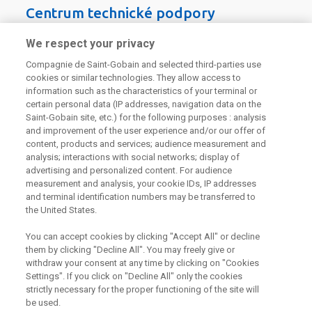
Centrum technické podpory
We respect your privacy
226 292 224
Zaslat dotaz
Compagnie de Saint-Gobain and selected third-parties use
cookies or similar technologies. They allow access to
information such as the characteristics of your terminal or
certain personal data (IP addresses, navigation data on the
Saint-Gobain site, etc.) for the following purposes : analysis
and improvement of the user experience and/or our offer of
content, products and services; audience measurement and
Odebírejte náš newsletter
analysis; interactions with social networks; display of
advertising and personalized content. For audience
measurement and analysis, your cookie IDs, IP addresses
and terminal identification numbers may be transferred to
Užitečné odkazy
the United States.
Právní Podmínky
You can accept cookies by clicking "Accept All" or decline
Souhlas se zpracováním osobních údajů a cookies
them by clicking "Decline All". You may freely give or
Souhlas se zpracováním osobních údajů k marketingovým
withdraw your consent at any time by clicking on "Cookies
účelům
Settings". If you click on "Decline All" only the cookies
strictly necessary for the proper functioning of the site will
be used.