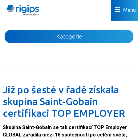
Menu
Kategorie
Novinky
Akce
Podhledy
Příčky
Již po šesté v řadě získala
Podlahy
skupina Saint-Gobain
Omítky a povrchová úprava
certifikaci TOP EMPLOYER
Předstěny a šachty
Podkroví
Skupina Saint-Gobain se tak certifikací TOP Employer
Dřevostavby
GLOBAL zařadila mezi 16 společností po celém světě,