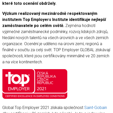
Koupelny a vlhké prostory
které toto ocenění obdržely.
Zásady a užitečné informace
Výzkum realizovaný mezinárodně respektovaným
Reference
institutem Top Employers Institute identifikuje nejlepší
zaměstnavatele po celém světě.
Zejména hodnotí
výjimečné zaměstnanecké podmínky, rozvoj lidských zdrojů,
hledání nových talentů na všech úrovních a ve všech zemích
organizace. Ocenění je uděleno na úrovni zemí, regionů a
finálně v součtu za celý svět. TOP Employer GLOBAL získávají
společnosti, které jsou certifikovány minimálně ve 20 zemích
a na více kontinentech.
Global Top Employer 2021 získala společnost
Saint-Gobain