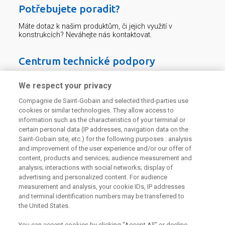
Potřebujete poradit?
Máte dotaz k našim produktům, či jejich využití v
konstrukcích? Neváhejte nás kontaktovat.
Centrum technické podpory
We respect your privacy
226 292 224
Zaslat dotaz
Compagnie de Saint-Gobain and selected third-parties use
cookies or similar technologies. They allow access to
information such as the characteristics of your terminal or
certain personal data (IP addresses, navigation data on the
Saint-Gobain site, etc.) for the following purposes : analysis
and improvement of the user experience and/or our offer of
Odebírejte náš newsletter
content, products and services; audience measurement and
analysis; interactions with social networks; display of
advertising and personalized content. For audience
measurement and analysis, your cookie IDs, IP addresses
and terminal identification numbers may be transferred to
Užitečné odkazy
the United States.
Právní Podmínky
You can accept cookies by clicking "Accept All" or decline