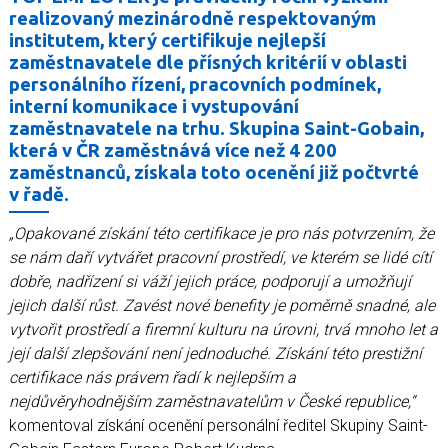
Koupelny a vlhké prostory
realizovaný mezinárodně respektovaným
Zásady a užitečné informace
institutem, který certifikuje nejlepší
zaměstnavatele dle přísných kritérií v oblasti
Reference
personálního řízení, pracovních podmínek,
interní komunikace i vystupování
zaměstnavatele na trhu. Skupina Saint-Gobain,
která v ČR zaměstnává více než 4 200
zaměstnanců, získala toto ocenění již počtvrté
v řadě.
„Opakované získání této certifikace je pro nás potvrzením, že
se nám daří vytvářet pracovní prostředí, ve kterém se lidé cítí
dobře, nadřízení si váží jejich práce, podporují a umožňují
jejich další růst. Zavést nové benefity je poměrně snadné, ale
vytvořit prostředí a firemní kulturu na úrovni, trvá mnoho let a
její další zlepšování není jednoduché. Získání této prestižní
certifikace nás právem řadí k nejlepším a
nejdůvěryhodnějším zaměstnavatelům v České republice,“
komentoval získání ocenění personální ředitel Skupiny Saint-