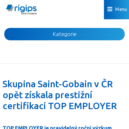
Menu
Kategorie
Novinky
Akce
Podhledy
Příčky
Skupina Saint-Gobain v ČR
Podlahy
opět získala prestižní
Omítky a povrchová úprava
certifikaci TOP EMPLOYER
Předstěny a šachty
Podkroví
Dřevostavby
TOP EMPLOYER je pravidelný roční výzkum