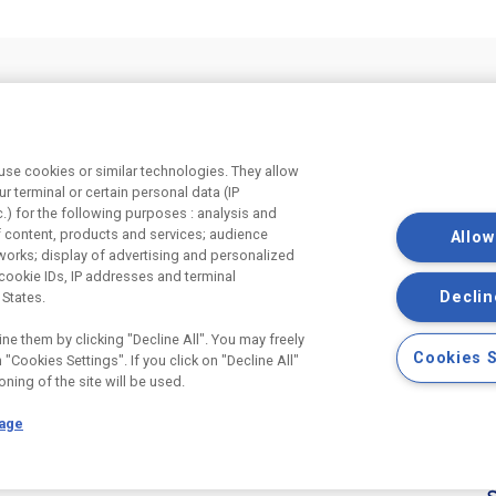
Odebírejte náš newsletter
Užit
tí v
Právní 
se cookies or similar technologies. They allow
Souhlas
r terminal or certain personal data (IP
Souhlas
c.) for the following purposes : analysis and
marketi
f content, products and services; audience
Allow
works; display of advertising and personalized
cookie IDs, IP addresses and terminal
Declin
 States.
ne them by clicking "Decline All". You may freely
Cookies S
"Cookies Settings". If you click on "Decline All"
oning of the site will be used.
Page
a.s., IČ:25029673, se sídlem Praha 8, Smrčkova 2485/4, PSČ