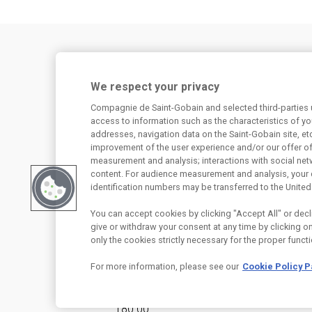
Potřebujete poradit?
We respect your privacy
Máte dotaz k našim produktům, či jejich využi
Compagnie de Saint-Gobain and selected third-parties u
konstrukcích? Neváhejte nás kontaktovat.
access to information such as the characteristics of you
addresses, navigation data on the Saint-Gobain site, et
Centrum technické podpory
improvement of the user experience and/or our offer o
measurement and analysis; interactions with social net
content. For audience measurement and analysis, your 
226 292 224
Zaslat dotaz
identification numbers may be transferred to the United
You can accept cookies by clicking "Accept All" or decli
give or withdraw your consent at any time by clicking on 
only the cookies strictly necessary for the proper functi
For more information, please see our
Cookie Policy 
Saint-Gobain Construction Products CZ 
180 00