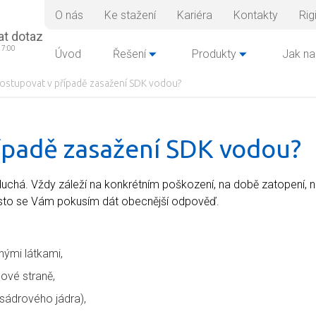
O nás
Ke stažení
Kariéra
Kontakty
Rig
at dotaz
17:00
Úvod
Řešení
Produkty
Jak na
ostupovat v případě zasažení SDK vodou?
ípadě zasažení SDK vodou?
chá. Vždy záleží na konkrétním poškození, na době zatopení, 
esto se Vám pokusím dát obecnější odpověď.
ými látkami,
cové straně,
 sádrového jádra),