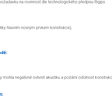
 požadavku na rovinnost dle technologického předpisu Rigips.
atiky hlavním nosným prvkem konstrukce),
adě:
 mohla negativně ovlivnit akustiku a požární odolnost konstrukc
t: