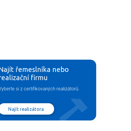
Najít řemeslníka nebo
realizační firmu
Vyberte si z certifikovaných realizátorů.
Najít realizátora