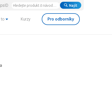
ipsID
Najít
 to
Kurzy
Pro odborníky
na