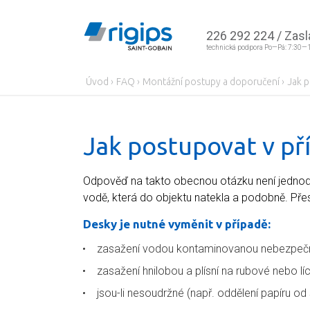
226 292 224
/
Zasl
technická podpora Po—Pá: 7:30—
Úvod
›
FAQ
›
Montážní postupy a doporučení
›
Jak p
Jak postupovat v př
Odpověď na takto obecnou otázku není jednodu
vodě, která do objektu natekla a podobně. Př
Desky je nutné vyměnit v případě:
zasažení vodou kontaminovanou nebezpečn
zasažení hnilobou a plísní na rubové nebo lí
jsou-li nesoudržné (např. oddělení papíru od