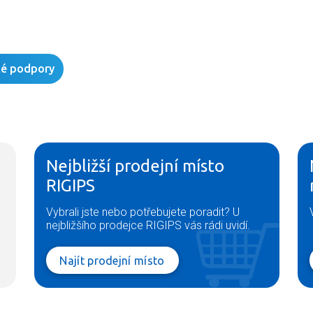
ké podpory
Nejbližší prodejní místo
RIGIPS
Vybrali jste nebo potřebujete poradit? U
nejbližšího prodejce RIGIPS vás rádi uvidí.
Najít prodejní místo