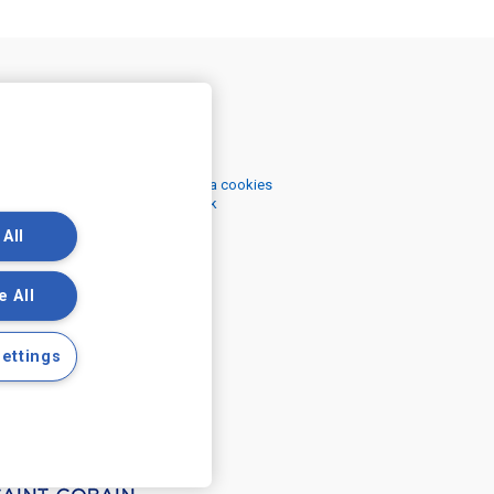
ečné odkazy
Podmínky
 se zpracováním osobních údajů a cookies
 se zpracováním osobních údajů k
ngovým účelům
 All
e All
ettings