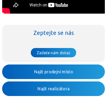
Zeptejte se nás
Zašlete nám dotaz
Najít prodejní místo
Najít realizátora