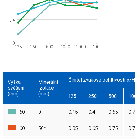
0.4
0
125
250
500
1000
2000
4000
Činitel zvukové pohltivosti α/Hz
Výška
Minerální
svěšení
izolace
(mm)
(mm)
125
250
500
100
60
0
0.15
0.4
0.65
0.7
60
50*
0.35
0.65
0.75
0.75