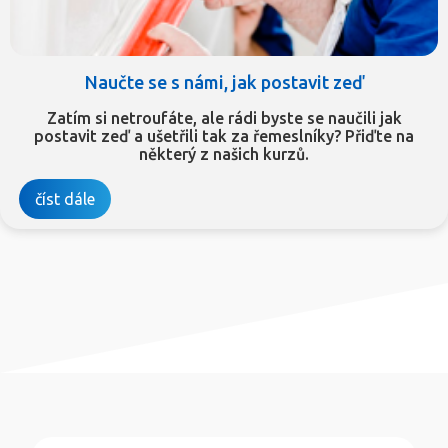
Naučte se s námi, jak postavit zeď
Zatím si netroufáte, ale rádi byste se naučili jak
postavit zeď a ušetřili tak za řemeslníky? Přiďte na
některý z našich kurzů.
číst dále