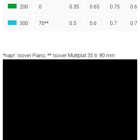
200
0
0.35
0.65
0.75
0.65
300
70**
0.5
0.6
0.7
0.75
*např. Isover Piano; ** Isover Multiplat 35 tl. 80 mm