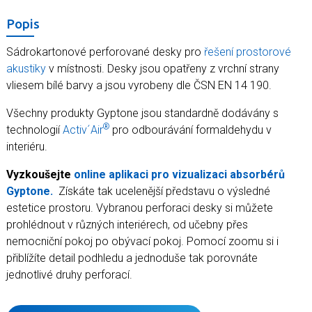
Popis
Sádrokartonové perforované desky pro
řešení prostorové
akustiky
v místnosti. Desky jsou opatřeny z vrchní strany
vliesem bílé barvy a jsou vyrobeny dle ČSN EN 14 190.
Všechny produkty Gyptone jsou standardně dodávány s
®
technologií
Activ´Air
pro odbourávání formaldehydu v
interiéru.
Vyzkoušejte
online aplikaci pro vizualizaci absorbérů
Gyptone.
Získáte tak ucelenější představu o výsledné
estetice prostoru. Vybranou perforaci desky si můžete
prohlédnout v různých interiérech, od učebny přes
nemocniční pokoj po obývací pokoj. Pomocí zoomu si i
přiblížíte detail podhledu a jednoduše tak porovnáte
jednotlivé druhy perforací.