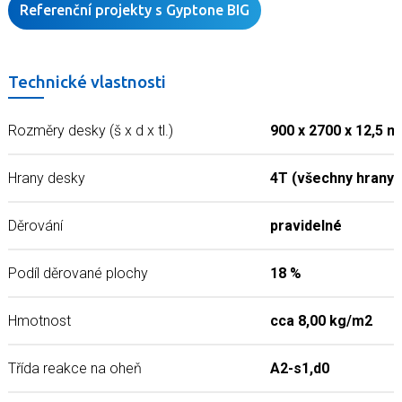
Referenční projekty s Gyptone BIG
Technické vlastnosti
Rozměry desky (š x d x tl.)
900 x 2700 x 12,5 
Hrany desky
4T (všechny hrany 
Děrování
pravidelné
Podíl děrované plochy
18 %
Hmotnost
cca 8,00 kg/m2
Třída reakce na oheň
A2-s1,d0