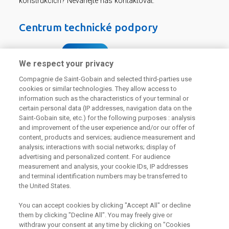
konstrukcích? Neváhejte nás kontaktovat.
Centrum technické podpory
226 292 224
Zaslat dotaz
We respect your privacy
Compagnie de Saint-Gobain and selected third-parties use
cookies or similar technologies. They allow access to
information such as the characteristics of your terminal or
certain personal data (IP addresses, navigation data on the
Saint-Gobain site, etc.) for the following purposes : analysis
Odebírejte náš newsletter
and improvement of the user experience and/or our offer of
content, products and services; audience measurement and
analysis; interactions with social networks; display of
advertising and personalized content. For audience
Užitečné odkazy
measurement and analysis, your cookie IDs, IP addresses
and terminal identification numbers may be transferred to
the United States.
Právní Podmínky
Souhlas se zpracováním osobních údajů a cookies
Souhlas se zpracováním osobních údajů k marketingovým
You can accept cookies by clicking "Accept All" or decline
účelům
them by clicking "Decline All". You may freely give or
withdraw your consent at any time by clicking on "Cookies