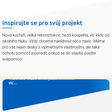
Inspirujte se pro svůj projekt
Nová kuchyň, velká rekonstrukce, hezčí koupelna, víc klidu od
okolního hluku. Vždy chceme nabídnout něco navíc. Máme
pro vás nejen desky s výjimečnými vlastnostmi, ale také
ochotu pomoct a poradit, pokud se do stavby pustíte
svépomocí.
Máte dost hluku od sousedů, chcete mít doma
zdravější vzduch, potřebujete zeď co unese poličku s
vaší sbírkou románů?
Vaše zeď může umět ještě mnohem
víc…