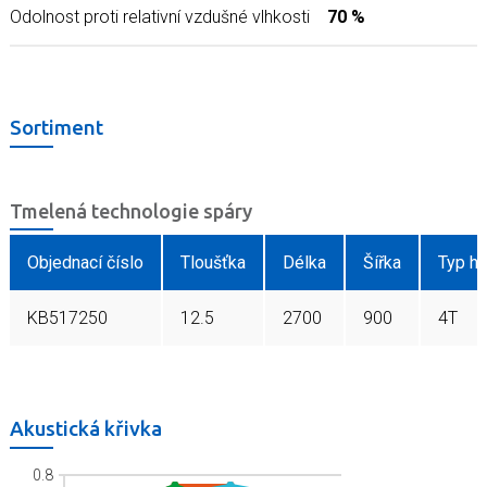
Odolnost proti relativní vzdušné vlhkosti
70 %
Sortiment
Tmelená technologie spáry
Objednací číslo
Tloušťka
Délka
Šířka
Typ hr
KB517250
12.5
2700
900
4T
Akustická křivka
0.8