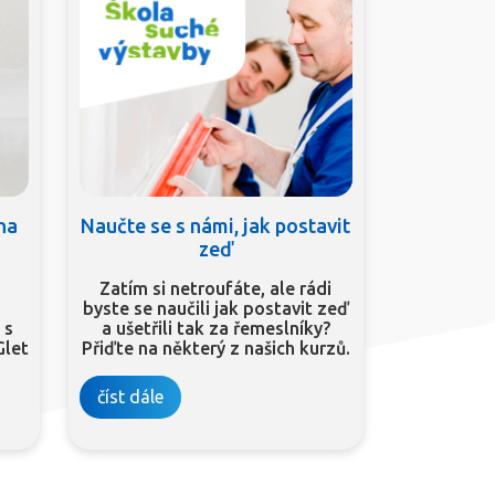
 na
Naučte se s námi, jak postavit
zeď
Zatím si netroufáte, ale rádi
byste se naučili jak postavit zeď
 s
a ušetřili tak za řemeslníky?
Glet
Přiďte na některý z našich kurzů.
číst dále