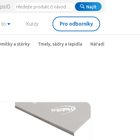
ipsID
Najít
 to
Kurzy
Pro odborníky
mítky a stěrky
Tmely, sádry a lepidla
Nářadí