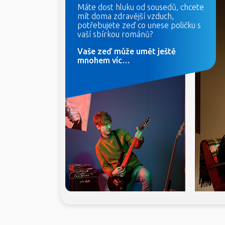
Máte dost hluku od sousedů, chcete
mít doma zdravější vzduch,
potřebujete zeď co unese poličku s
vaší sbírkou románů?
Vaše zeď může umět ještě
mnohem víc…