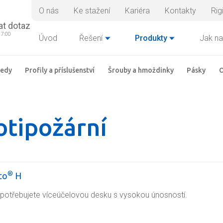
O nás
Ke stažení
Kariéra
Kontakty
Rig
at dotaz
17:00
Úvod
Řešení
Produkty
Jak na
ledy
Profily a příslušenství
Šrouby a hmoždinky
Pásky
O
otipožární
®
to
H
potřebujete víceúčelovou desku s vysokou únosností.