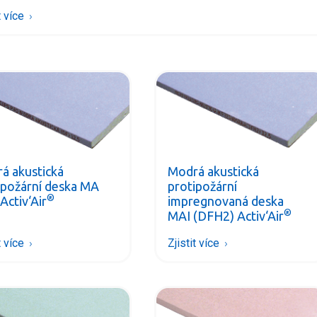
t více
á akustická
Modrá akustická
ipožární deska MA
protipožární
®
Activ‘Air
impregnovaná deska
®
MAI (DFH2) Activ‘Air
t více
Zjistit více