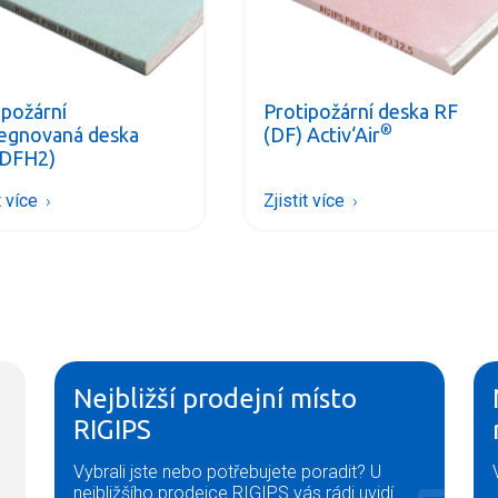
ipožární
Protipožární deska RF
®
egnovaná deska
(DF) Activ‘Air
(DFH2)
t více
Zjistit více
Nejbližší prodejní místo
RIGIPS
Vybrali jste nebo potřebujete poradit? U
nejbližšího prodejce RIGIPS vás rádi uvidí.