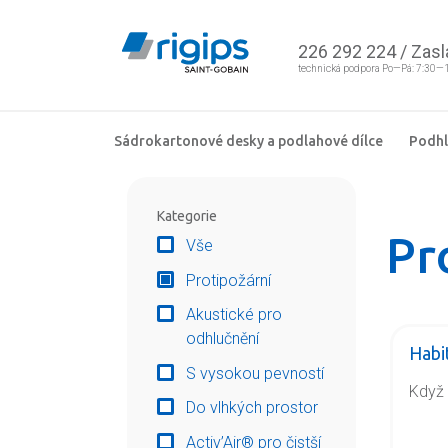
226 292 224
/
Zasl
technická podpora Po—Pá: 7:30—
Sádrokartonové desky a podlahové dílce
Podh
Kategorie
Pr
Vše
Protipožární
Akustické pro
odhlučnění
Habi
S vysokou pevností
Když 
Do vlhkých prostor
Activ’Air® pro čistší