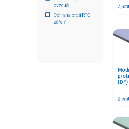
ovzduší
Zjisti
Ochrana proti RTG
záření
Modr
prot
(DF) 
Zjisti