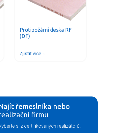
Protipožární deska RF
(DF)
Zjistit více
Najít řemeslníka nebo
realizační firmu
Vyberte si z certifikovaných realizátorů.