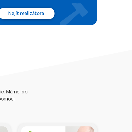
Najít realizátora
víc. Máme pro
épomocí.