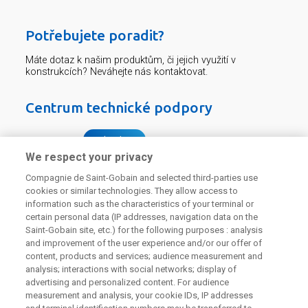
Potřebujete poradit?
Máte dotaz k našim produktům, či jejich využití v
konstrukcích? Neváhejte nás kontaktovat.
Centrum technické podpory
226 292 224
Zaslat dotaz
We respect your privacy
Compagnie de Saint-Gobain and selected third-parties use
cookies or similar technologies. They allow access to
information such as the characteristics of your terminal or
certain personal data (IP addresses, navigation data on the
Saint-Gobain site, etc.) for the following purposes : analysis
Odebírejte náš newsletter
and improvement of the user experience and/or our offer of
content, products and services; audience measurement and
analysis; interactions with social networks; display of
advertising and personalized content. For audience
Užitečné odkazy
measurement and analysis, your cookie IDs, IP addresses