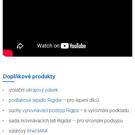
Doplňkové produkty
izolační
okrajový pásek
podlahové lepidlo Rigidur
– pro lepení dílců
suchý
vyrovnávací podsyp Rigips
– k vyrovnání podkladu
sada srovnávacích latí Rigidur – pro srovnání podsypu
sádrový
tmel MAX