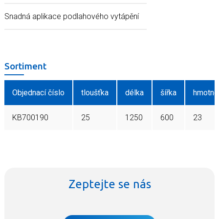
Snadná aplikace podlahového vytápění
Sortiment
Objednací číslo
tloušťka
délka
šířka
hmotno
KB700190
25
1250
600
23
Zeptejte se nás