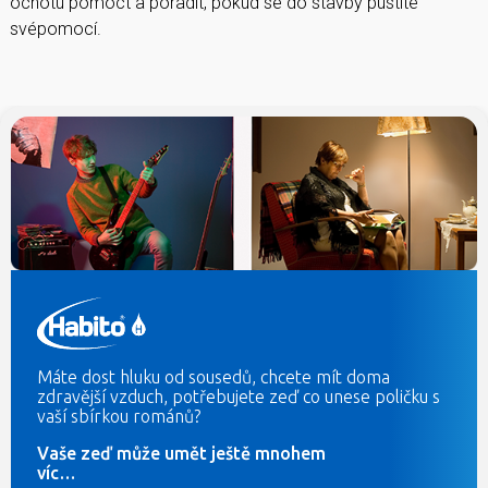
ochotu pomoct a poradit, pokud se do stavby pustíte
svépomocí.
Máte dost hluku od sousedů, chcete mít doma
zdravější vzduch, potřebujete zeď co unese poličku s
vaší sbírkou románů?
Vaše zeď může umět ještě mnohem
víc…