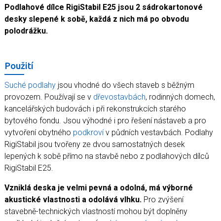
Podlahové dílce RigiStabil E25 jsou 2 sádrokartonové
desky slepené k sobě, každá z nich má po obvodu
polodrážku.
Použití
Suché podlahy
jsou vhodné do všech staveb s běžným
provozem. Používají se v
dřevostavbách
, rodinných domech,
kancelářských budovách i při rekonstrukcích starého
bytového fondu. Jsou výhodné i pro řešení nástaveb a pro
vytvoření obytného
podkroví
v půdních vestavbách. Podlahy
RigiStabil jsou tvořeny ze dvou samostatných desek
lepených k sobě přímo na stavbě nebo z podlahových dílců
RigiStabil E25.
Vzniklá deska je velmi pevná a odolná, má výborné
akustické vlastnosti a odolává vlhku.
Pro zvýšení
stavebně-technických vlastností mohou být doplněny