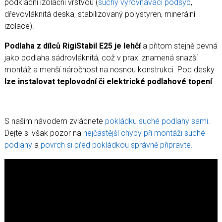
podkladní izolační vrstvou (
suchý vyrovnávací podsyp
,
dřevovláknitá deska, stabilizovaný polystyren, minerální
izolace).
Podlaha z dílců RigiStabil E25 je lehčí
a přitom stejně pevná
jako podlaha sádrovláknitá, což v praxi znamená snazší
montáž a menší náročnost na nosnou konstrukci. Pod desky
lze instalovat teplovodní či elektrické podlahové topení
.
S naším návodem zvládnete
pokládku suché podlahy sami.
Dejte si však pozor na
nejčastější chyby při montáži suché
podlahy
a
povrch si před pokládkou správně připravte.