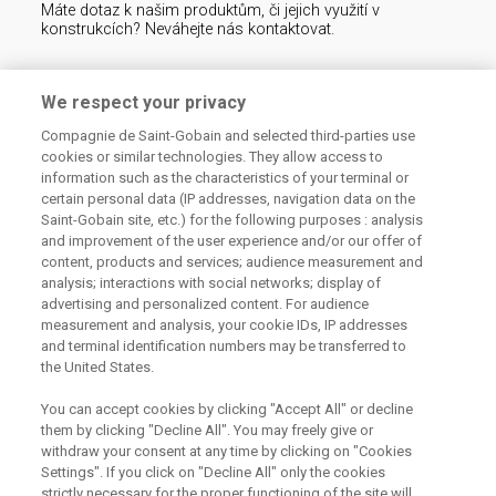
Máte dotaz k našim produktům, či jejich využití v
konstrukcích? Neváhejte nás kontaktovat.
Centrum technické podpory
We respect your privacy
Compagnie de Saint-Gobain and selected third-parties use
226 292 224
Zaslat dotaz
cookies or similar technologies. They allow access to
information such as the characteristics of your terminal or
certain personal data (IP addresses, navigation data on the
Saint-Gobain site, etc.) for the following purposes : analysis
and improvement of the user experience and/or our offer of
content, products and services; audience measurement and
analysis; interactions with social networks; display of
Odebírejte náš newsletter
advertising and personalized content. For audience
measurement and analysis, your cookie IDs, IP addresses
and terminal identification numbers may be transferred to
the United States.
Užitečné odkazy
You can accept cookies by clicking "Accept All" or decline
them by clicking "Decline All". You may freely give or
Právní Podmínky
Souhlas se zpracováním osobních údajů a cookies
withdraw your consent at any time by clicking on "Cookies
Souhlas se zpracováním osobních údajů k marketingovým
Settings". If you click on "Decline All" only the cookies
účelům
strictly necessary for the proper functioning of the site will