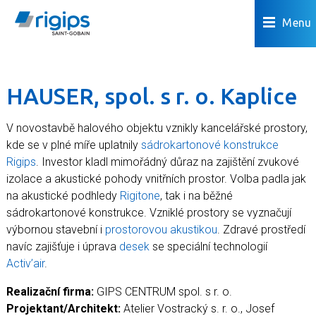
Menu
HAUSER, spol. s r. o. Kaplice
V novostavbě halového objektu vznikly kancelářské prostory,
kde se v plné míře uplatnily
sádrokartonové konstrukce
Rigips
. Investor kladl mimořádný důraz na zajištění zvukové
izolace a akustické pohody vnitřních prostor. Volba padla jak
na akustické podhledy
Rigitone
, tak i na běžné
sádrokartonové konstrukce. Vzniklé prostory se vyznačují
výbornou stavební i
prostorovou akustikou
. Zdravé prostředí
navíc zajišťuje i úprava
desek
se speciální technologií
Activ’air
.
Realizační firma:
GIPS CENTRUM spol. s r. o.
Projektant/Architekt:
Atelier Vostracký s. r. o., Josef