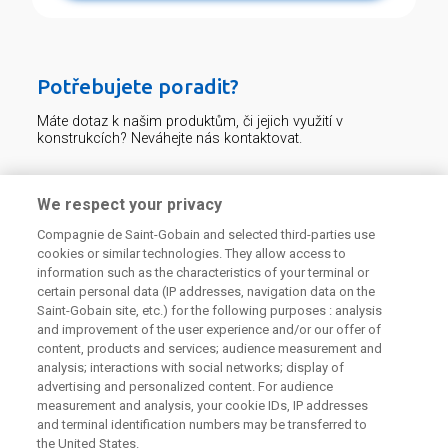
Potřebujete poradit?
Máte dotaz k našim produktům, či jejich využití v
konstrukcích? Neváhejte nás kontaktovat.
Centrum technické podpory
We respect your privacy
Compagnie de Saint-Gobain and selected third-parties use
226 292 224
Zaslat dotaz
cookies or similar technologies. They allow access to
information such as the characteristics of your terminal or
certain personal data (IP addresses, navigation data on the
Saint-Gobain site, etc.) for the following purposes : analysis
and improvement of the user experience and/or our offer of
content, products and services; audience measurement and
analysis; interactions with social networks; display of
Odebírejte náš newsletter
advertising and personalized content. For audience
measurement and analysis, your cookie IDs, IP addresses
and terminal identification numbers may be transferred to
the United States.