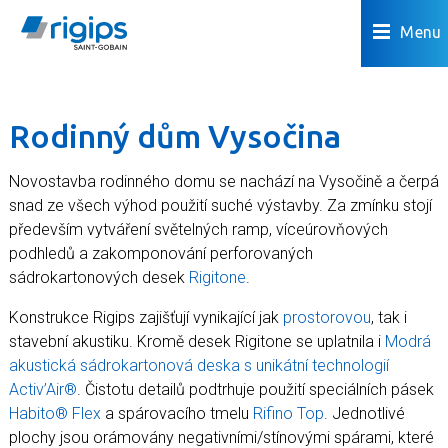
Menu
Rodinný dům Vysočina
Novostavba rodinného domu se nachází na Vysočině a čerpá
snad ze všech výhod použití suché výstavby. Za zmínku stojí
především vytváření světelných ramp, víceúrovňových
podhledů a zakomponování perforovaných
sádrokartonových desek
Rigitone
.
Konstrukce Rigips zajišťují vynikající jak
prostorovou
, tak i
stavební akustiku. Kromě desek Rigitone se uplatnila i
Modrá
akustická sádrokartonová deska s unikátní technologií
Activ’Air®
. Čistotu detailů podtrhuje použití speciálních pásek
Habito® Flex
a spárovacího tmelu
Rifino Top
. Jednotlivé
plochy jsou orámovány negativními/stínovými spárami, které