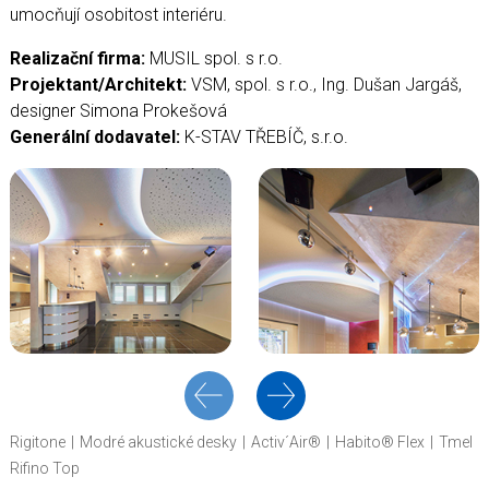
umocňují osobitost interiéru.
Realizační firma:
MUSIL spol. s r.o.
Projektant/Architekt:
VSM, spol. s r.o., Ing. Dušan Jargáš,
designer Simona Prokešová
Generální dodavatel:
K-STAV TŘEBÍČ, s.r.o.
Rigitone
Modré akustické desky
Activ´Air®
Habito® Flex
Tmel
Rifino Top