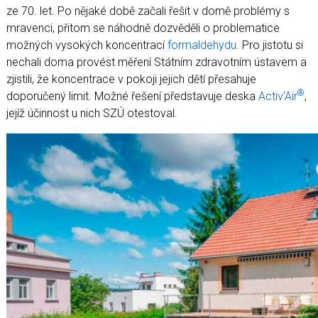
Koupelny a vlhké prostory
ze 70. let. Po nějaké době začali řešit v domě problémy s
Zásady a užitečné informace
mravenci, přitom se náhodně dozvěděli o problematice
možných vysokých koncentrací
formaldehydu
. Pro jistotu si
Reference
nechali doma provést měření Státním zdravotním ústavem a
zjistili, že koncentrace v pokoji jejich dětí přesahuje
®
doporučený limit. Možné řešení představuje deska
Activ‘Air
,
jejíž účinnost u nich SZÚ otestoval.