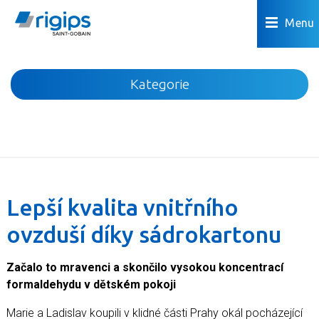
Menu
Kategorie
Novinky
Akce
Podhledy
Příčky
Lepší kvalita vnitřního
Podlahy
ovzduší díky sádrokartonu
Omítky a povrchová úprava
Předstěny a šachty
Začalo to mravenci a skončilo vysokou koncentrací
Podkroví
formaldehydu v dětském pokoji
Dřevostavby
Marie a Ladislav koupili v klidné části Prahy okál pocházející