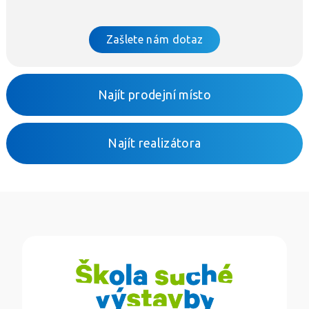
Zašlete nám dotaz
Najít prodejní místo
Najít realizátora