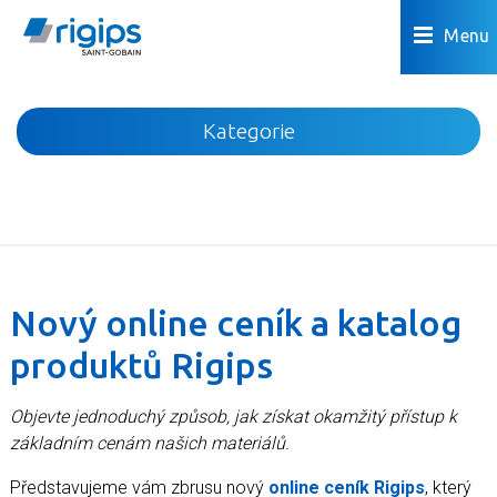
Menu
Kategorie
Novinky
Akce
Podhledy
Příčky
Nový online ceník a katalog
Podlahy
produktů Rigips
Omítky a povrchová úprava
Předstěny a šachty
Objevte jednoduchý způsob, jak získat okamžitý přístup k
Podkroví
základním cenám našich materiálů.
Dřevostavby
Představujeme vám zbrusu nový
online ceník Rigips
, který