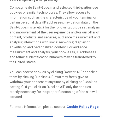
226 292 224
Zaslat dotaz
Compagnie de Saint-Gobain and selected third-parties use
cookies or similar technologies. They allow access to
information such as the characteristics of your terminal or
certain personal data (IP addresses, navigation data on the
Saint-Gobain site, etc.) for the following purposes : analysis
and improvement of the user experience and/or our offer of
content, products and services; audience measurement and
Odebírejte náš newsletter
analysis; interactions with social networks; display of
advertising and personalized content. For audience
measurement and analysis, your cookie IDs, IP addresses
and terminal identification numbers may be transferred to
Užitečné odkazy
the United States.
Právní Podmínky
You can accept cookies by clicking "Accept All" or decline
Souhlas se zpracováním osobních údajů a cookies
them by clicking "Decline All". You may freely give or
Souhlas se zpracováním osobních údajů k marketingovým
withdraw your consent at any time by clicking on "Cookies
účelům
Settings". If you click on "Decline All" only the cookies
strictly necessary for the proper functioning of the site will
be used.
Saint-Gobain Construction Products
For more information, please see our
Cookie Policy Page
CZ a.s., IČ:25029673, se sídlem
Praha 8, Smrčkova 2485/4, PSČ 180